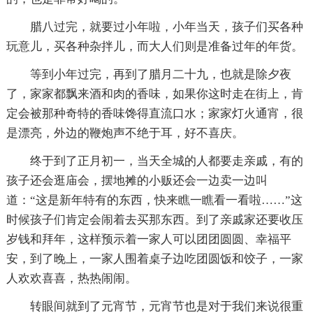
腊八过完，就要过小年啦，小年当天，孩子们买各种
玩意儿，买各种杂拌儿，而大人们则是准备过年的年货。
等到小年过完，再到了腊月二十九，也就是除夕夜
了，家家都飘来酒和肉的香味，如果你这时走在街上，肯
定会被那种奇特的香味馋得直流口水；家家灯火通宵，很
是漂亮，外边的鞭炮声不绝于耳，好不喜庆。
终于到了正月初一，当天全城的人都要走亲戚，有的
孩子还会逛庙会，摆地摊的小贩还会一边卖一边叫
道：“这是新年特有的东西，快来瞧一瞧看一看啦……”这
时候孩子们肯定会闹着去买那东西。到了亲戚家还要收压
岁钱和拜年，这样预示着一家人可以团团圆圆、幸福平
安，到了晚上，一家人围着桌子边吃团圆饭和饺子，一家
人欢欢喜喜，热热闹闹。
转眼间就到了元宵节，元宵节也是对于我们来说很重