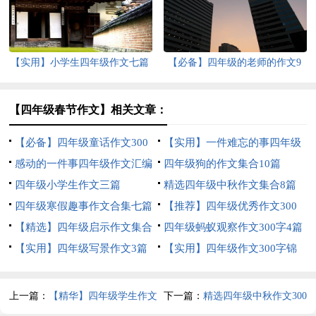
【实用】小学生四年级作文七篇
【必备】四年级的老师的作文9
篇
【四年级春节作文】相关文章：
【必备】四年级童话作文300
【实用】一件难忘的事四年级
字集锦10篇
感动的一件事四年级作文汇编
作文300字3篇
四年级狗的作文集合10篇
八篇
四年级小学生作文三篇
精选四年级中秋作文集合8篇
四年级寒假趣事作文合集七篇
【推荐】四年级优秀作文300
【精选】四年级启示作文集合
字汇编9篇
四年级蚂蚁观察作文300字4篇
8篇
【实用】四年级写景作文3篇
【实用】四年级作文300字锦
集5篇
上一篇：
【精华】四年级学生作文
下一篇：
精选四年级中秋作文300