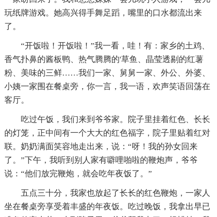
玩纸牌游戏。她高兴得手舞足蹈，嘴里的口水都流出来
了。
“开饭啦！开饭啦！”我一看，哇！有：家乡的土鸡、
香气扑鼻的酱板鸭、热气腾腾的'草鱼、晶莹透剔的红薯
粉、美味的三鲜……我们一家、舅舅一家、外公、外婆、
小姨一家围在餐桌旁，你一言，我一语，欢声笑语回荡在
客厅。
吃过午饭，我们来到爷爷家。院子里挂着红色、长长
的灯笼，正中间有一个大大的红色福字，院子里贴着红对
联。奶奶满面笑容地走出来，说：“呀！我的孙女回来
了。”下午，我听到别人家有噼哩啪啦的鞭炮声，爷爷
说：“他们放完鞭炮，就会吃年夜饭了。”
五点三十分，我家也放起了长长的红色鞭炮，一家人
坐在餐桌旁享受着丰盛的年夜饭。吃过晚饭，我拿出早已