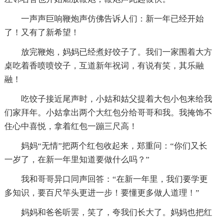
一声声巨响鞭炮声仿佛告诉人们：新一年已经开始
了！又有了新希望！
放完鞭炮，妈妈已经煮好饺子了。我们一家围着大方
桌吃着香喷喷饺子，互道新年祝词，有说有笑，其乐融
融！
吃饺子接近尾声时，小姑和姑父提着大包小包来给我
们家拜年。小姑拿出两个大红包分给哥哥和我。我掩饰不
住心中喜悦，拿着红包一蹦三尺高！
妈妈“无情”把两个红包收起来，郑重问：“你们又长
一岁了，在新一年里知道要做什么吗？”
我和哥哥异口同声回答：“在新一年里，我们要学更
多知识，要百尺竿头更进一步！要懂更多做人道理！”
妈妈和爸爸听罢，笑了，夸我们长大了。妈妈也把红