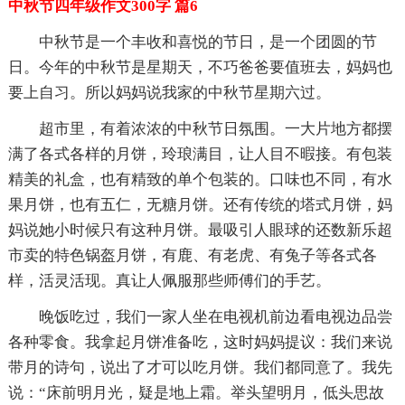
中秋节四年级作文300字 篇6
中秋节是一个丰收和喜悦的节日，是一个团圆的节
日。今年的中秋节是星期天，不巧爸爸要值班去，妈妈也
要上自习。所以妈妈说我家的中秋节星期六过。
超市里，有着浓浓的中秋节日氛围。一大片地方都摆
满了各式各样的月饼，玲琅满目，让人目不暇接。有包装
精美的礼盒，也有精致的单个包装的。口味也不同，有水
果月饼，也有五仁，无糖月饼。还有传统的塔式月饼，妈
妈说她小时候只有这种月饼。最吸引人眼球的还数新乐超
市卖的特色锅盔月饼，有鹿、有老虎、有兔子等各式各
样，活灵活现。真让人佩服那些师傅们的手艺。
晚饭吃过，我们一家人坐在电视机前边看电视边品尝
各种零食。我拿起月饼准备吃，这时妈妈提议：我们来说
带月的诗句，说出了才可以吃月饼。我们都同意了。我先
说：“床前明月光，疑是地上霜。举头望明月，低头思故