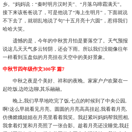
乡。”妈妈说：“秦时明月汉时关”、“月落乌啼霜满天”。
接下来该爸爸说了，可是他说了“海上生明月”，下面就说
不下去了，就胡乱地说了句“十五月亮十六圆”，惹得我们
哈哈大笑。
遗憾的是，今年的中秋赏月怕是要落空了。天气预报
说这几天天气多云转阴，还会下雨。所以我们没能像往年
一样看到玉盘似的月亮挂在天空中的美好景象。
中秋节四年级作文300字 篇7
中秋之夜是个美好、祥和的夜晚。家家户户欢聚在一
起吃饭,边吃边聊,其乐融融。
晚上,我们早早地吃完了饭,七点的时候到了中央公园,
啊!这么早就看见月亮。圆圆的月亮高高挂起,我看着月亮,
仿佛嫦娥姐姐在月亮里看着我笑。我赶紧叫妈妈帮我照相,
我拿着灯笼和月亮照了一张合影。趁着月亮还没睡觉,我赶