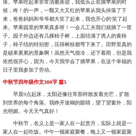
珠。苹果吃起来非常清脆香甜，我低头正在摘苹果的时
候，咚！的一声，一颗又大又红的苹果从我头掉落了下
来，爸爸妈妈和爷爷都大笑了起来，我也开心的'笑了起
来。苹果园里的苹果真多呀！一会儿工夫我们就摘了一筐
子。园子外边还有几棵柿子树，上面结满了诱人的黄柿
子，柿子结的特别密，压得树枝都弯下来了。田野里真的
是硕果累累的景象啊！虽然天气很冷，还下着雨，但是我
依然很开心，因为，今天我学会了摘苹果，在这个幸福的
日子里我参加了劳动。
中秋节四年级作文300字 篇5
早晨9点起床，太阳还像往常那样散发着光芒，扩散
到世界的每个角落。我睁开迷糊的眼睛，望了望窗外，阳
光明媚。今天天气真好！
中秋节，名义上是一家人在一起赏月，实际上就是一
家人在一起吃饭。中午一顿家庭聚餐，晚上又一顿家庭聚