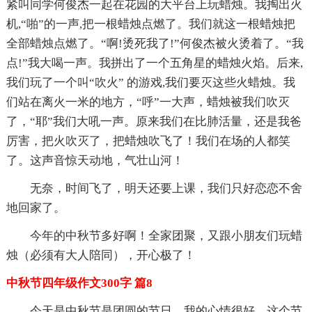
紧叫同学何俊杰一起在花园的大平台上玩蜡烛。我掏出火
机,“啪”的一声,把一根蜡烛点燃了。我们就这一根蜡烛把
全部蜡烛点燃了。“啊!烫死我了!”何俊杰被火烫着了。“我
点!”我大喝一声。我拼出了一个五角星的蜡烛火焰。后来,
我们玩了一个叫“吹火” 的游戏,我们要灭这些火蜡烛。我
们站在离火一米的地方，“呼”一大声，蜡烛被我们吹灭
了，“耶”我们大吼一声。原来我们在比肺活量，还是我爸
厉害，把火吹灭了，把蜡烛吹飞了！我们在场的人都笑
了。这声音惊天动地，气壮山河！
无奈，时间飞了，明天还要上课，我们只好恋恋不舍
地回家了。
今年的中秋节多好啊！全家团聚，又跟小朋友们玩蜡
烛（必须有大人陪同），开心极了！
中秋节四年级作文300字 篇8
今天是中秋节是团圆的节日，我的心情很好，这个节