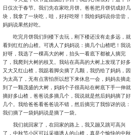
日仅次于春节。我们先在家吃月饼。爸爸把月饼切成好几
块，我拿了一块吃，哇，好好吃呀！我给妈妈说你尝尝，
妈妈说果然好吃。
吃完月饼我们到楼下去玩，刚下楼还没有走多远，就
看到红红的山楂。可诱人了妈妈说：摘几个山楂吧！我说
好呀，我选了一棵高大的树，抬头一看底下都被人摘完
了，我爬到大树的枝叉。我站在高高的大树上发现了好多
又大又红山楂，我踮着脚尖摘了几颗，我扔给了妈妈，因
为太高了，无有点害怕所以想下来休息一会，妈妈去摘走
到了一颗茂盛的大树，妈妈个子很高站在树底下手一伸就
摘好多山楂，爸爸说多摘几个，我说就是然后妈妈摘了好
几个。我给爸爸看爸爸说不错，然后摘完了我惊讶的说：
我们摘了一袋妈妈说是摘了一袋。
我们就回家了，在回家的路上，我又蹦又跳可高兴
了，中秋节小区可以采摘诱人的山楂，真是个愉快的中秋