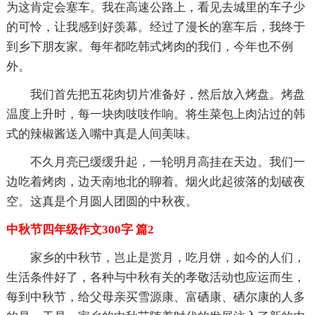
为这肯定会塞车。我在高速公路上，看见去城里的车子少
的可怜，让我感到好羡幕。经过了漫长的塞车后，我终于
到乡下朋友家。每年都吃韩式烤肉的我们，今年也不例
外。
我们首先把五花肉切片准备好，然后放入烤盘。烤盘
温度上升时，每一块肉吱吱作响。将生菜包上肉沾过的韩
式的辣椒酱送入嘴中真是人间美味。
不久月亮已缓缓升起，一轮明月高挂在天边。我们一
边吃着烤肉，边天南地北的聊着。烟火此起彼落的划破夜
空。这真是个月圆人团圆的中秋夜。
中秋节四年级作文300字 篇2
家乡的中秋节，岂止是赏月，吃月饼，如今的人们，
生活条件好了，各种与中秋有关的孝敬活动也应运而生，
每到中秋节，给父母亲买雪源康、富硒康、硒尔康的人多