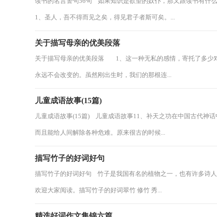
读书的名言警句56句 如果知识是欲望的奴仆，那又跟读书有什么
1、圣人，吾不得而见之矣，得见君子者斯可矣。...
关于描写母亲的优美段落
关于描写母亲的优美段落 1、这一种无私的感情，寄托了多少
永远不会改变的。虽然刚出生时，我们的那根连...
儿童成语故事(15篇)
儿童成语故事(15篇) 儿童成语故事11、补天之功在中国古代
而且能给人间解除各种危难。原来很古的时候...
描写竹子的好词好句
描写竹子的好词好句 竹子是我国有名的植物之一，也有许多诗
欢迎大家阅读。描写竹子的好词翠竹 修竹 秀...
精选好词作文集锦六篇