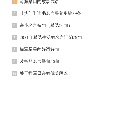
沧海桑田的故事成语
4
【热门】读书名言警句集锦79条
5
奋斗名言短句（精选30句）
6
2021年精选生活的名言汇编79句
7
描写星星的好词好句
8
读书的名言警句56句
9
关于描写母亲的优美段落
10