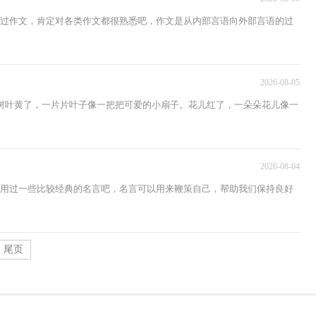
写过作文，肯定对各类作文都很熟悉吧，作文是从内部言语向外部言语的过
2026-08-05
树叶黄了，一片片叶子像一把把可爱的小扇子。花儿红了，一朵朵花儿像一
2026-08-04
使用过一些比较经典的名言吧，名言可以用来鞭策自己，帮助我们保持良好
尾页