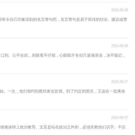
2026-08-08
都有令自己印象深刻的名言警句吧，名言警句是易于留传的结论、建议或警
2026-08-08
到，口到。心不在此，则眼看不仔细，心眼既不专却只漫诵浪读，决不能记，
2026-08-07
姑。一次，他们相约到蔡经家去饮酒。到了约定的那天，王远在一批乘坐
2026-08-07
就很难谈得上政治教育。文盲是站在政治之外的，必须先教他们识字。不识