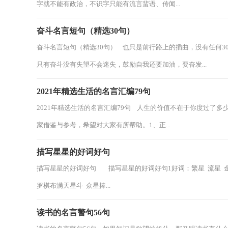
字就不能有政治，不识字只能有流言蜚语、传闻...
奋斗名言短句（精选30句）
奋斗名言短句（精选30句） 也只是前行路上的插曲，没有任何
只有奋斗没有失望不会迷失，鼓励自我还要加油，要奋发...
2021年精选生活的名言汇编79句
2021年精选生活的名言汇编79句 人生的价值不在于你度过了多
家借鉴与参考，希望对大家有所帮助。1、正...
描写星星的好词好句
描写星星的好词好句 描写星星的好词好句1好词：繁星 流星 金星
罗棋布满天星斗 众星捧...
读书的名言警句56句