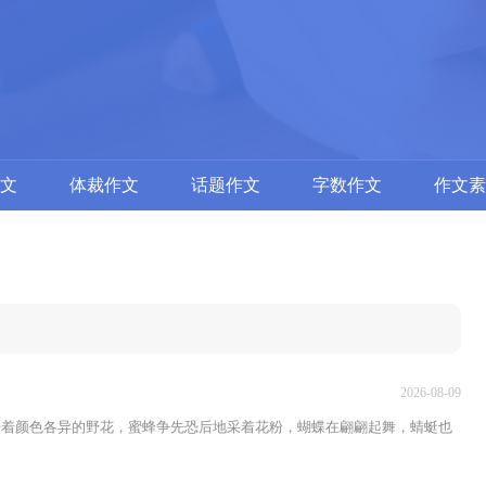
文
体裁作文
话题作文
字数作文
作文素
2026-08-09
开着颜色各异的野花，蜜蜂争先恐后地采着花粉，蝴蝶在翩翩起舞，蜻蜓也