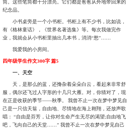
筒。这些笔筒都十分漂亮。它们都是爸爸从外地带回来的
纪念品。
小书桌旁是一个小书柜。书柜上有不少书，比如说，
有《格林童话》，《世界名著选集》等。每次我做完作
业，我就会从小书柜里抽出几本书，消消“愁”……
我爱我的小房间。
四年级学生作文300字 篇5
一、天空
天，是那么的蓝，还搀杂着朵朵白云，看起来非常舒
服，偶尔还飞过人字形的十几只大雁。对，你猜对了，现
在正是收获的季节——秋季。 我曾不止一次在梦中梦见自
己是一只信天翁，自由地、尽情地在海上翱翔，还放声歌
唱： “自由是芬芳，让你对生命产生无尽的渴望;自由地飞
吧，飞向自己的天堂……” 我曾不止一次在梦中梦见自己