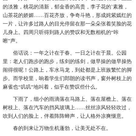
的淡雅，桃花的清新，郁金香的高贵，李子花的`素雅，
山茶花的娇媚……百花齐放，争奇斗艳，形成姹紫嫣红的
一片，让许多过路人的目光停留在那一朵朵张着笑脸的花
儿身上。四周只听得到路人的赞叹和无数相机的“咔
嚓”声。
俗话说：一年之计在于春、一日之计在于晨。公园
里：老人们跑步的跑步，练剑的练剑，做早操的做早操热
闹得很呢！公路上，车水马龙，到处都是上班族繁忙的脚
步。而学校里，响着学生们郎朗的读书声，窗外树枝上的
麻雀也“叽叽”地叫着，似乎在赞叹些什么。
下雨了，细小的雨滴落在马路上、落在屋檐上、落在
树枝上、落在汽车的挡风玻璃上……丝丝凉风轻轻吹过，
吹到人们的脸上，伴着阵阵蝉声，让人格外凉爽惬意。
春的到来让万物生机蓬勃，让美无处不在。