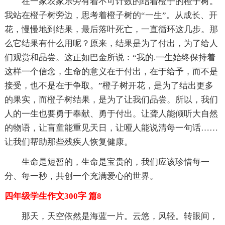
在一家农家乐旁有着不可计数的结着橙子的橙子树。
我站在橙子树旁边，思考着橙子树的“一生”。从成长、开
花，慢慢地到结果，最后落叶死亡，一直循环这几步。那
么它结果有什么用呢？原来，结果是为了付出，为了给人
们观赏和品尝。这正如巴金所说：“我的.一生始终保持着
这样一个信念，生命的意义在于付出，在于给予，而不是
接受，也不是在于争取。”橙子树开花，是为了结出更多
的果实，而橙子树结果，是为了让我们品尝。所以，我们
人的一生也要勇于奉献、勇于付出。让聋人能倾听大自然
的物语，让盲童能重见天日，让哑人能说清每一句话……
让我们帮助那些残疾人恢复健康。
生命是短暂的，生命是宝贵的，我们应该珍惜每一
分、每一秒，共创一个充满爱心的世界。
四年级学生作文300字 篇8
那天，天空依然是海蓝一片。云悠，风轻。转眼间，