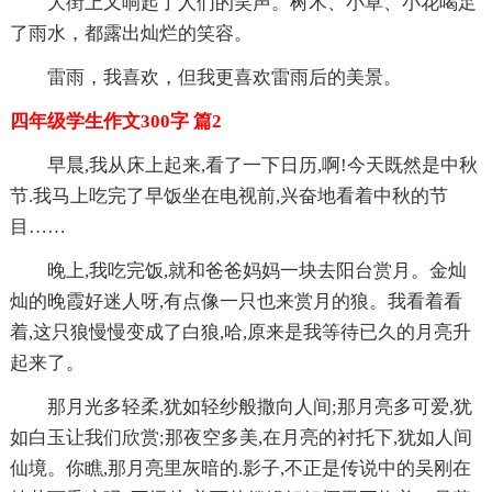
大街上又响起了人们的笑声。树木、小草、小花喝足
了雨水，都露出灿烂的笑容。
雷雨，我喜欢，但我更喜欢雷雨后的美景。
四年级学生作文300字 篇2
早晨,我从床上起来,看了一下日历,啊!今天既然是中秋
节.我马上吃完了早饭坐在电视前,兴奋地看着中秋的节
目……
晚上,我吃完饭,就和爸爸妈妈一块去阳台赏月。金灿
灿的晚霞好迷人呀,有点像一只也来赏月的狼。我看着看
着,这只狼慢慢变成了白狼,哈,原来是我等待已久的月亮升
起来了。
那月光多轻柔,犹如轻纱般撒向人间;那月亮多可爱,犹
如白玉让我们欣赏;那夜空多美,在月亮的衬托下,犹如人间
仙境。你瞧,那月亮里灰暗的.影子,不正是传说中的吴刚在