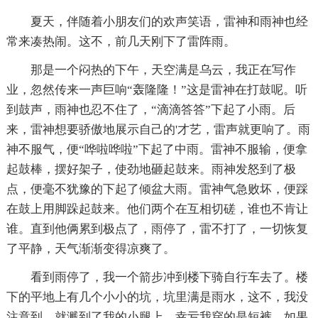
夏天，伴随着小朋友们的欢声笑语，雷神和雨神也经
常来凑热闹。这不，前几天刚下了雷阵雨。
那是一个闷热的下午，天空满是乌云，我正在写作
业，忽然传来一声巨响“轰隆隆！”这是雷神在打鼓呢。听
到鼓声，雨神也忍不住了，“滴滴答答”下起了小雨。后
来，雷神想要骄傲地展示自己的'才艺，雷声就更响了。雨
神不服气，便“哗啦哗啦”下起了中雨。雷神不服输，便拿
起鼓棒，摆好架子，使劲地砸起鼓来。雨神发怒到了极
点，便毫不犹豫的下起了倾盆大雨。雷神气急败坏，便踩
在鼓上用脚跺起鼓来。他们两个在互相切磋，谁也不肯让
谁。直到他俩累到极点了，雨停了，雷不打了，一切恢复
了平静，天气渐渐变得凉爽了。
看到雨停了，我一个箭步冲到楼下骑自行车去了。楼
下的平地上有几个小小的坑，坑里满是雨水，这不，我没
注意到，就溅到了我的小腿上。幸亏我穿的是短裤，如果