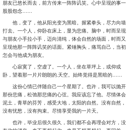
朋友已悠长而去，前方传来一阵阵讥笑。心中呈现的事一
股股怨念……
他，变了，他从阳光变为黑暗。握紧拳头，尽力向墙
打去。一个人，仰卧在床上，显为悲痛。脑中，时而呈现
与朋友小手拉小手，迈向清纯，体会自然的场面，时而又
呈现他那一阵阵讥笑的话面。紧锤胸头，痛骂自己，当初
怎会与他成为朋友。
心寂寞了，空虚了。一个人，坐在草坪上，或仰或
卧，望着那一片片朗朗的.天空。始终觉得是黑暗的……
这份心情已伴随自己一个星期了。也许，我可以抛开
那份悲痛，松弛那悲痛的心弦。我应该忘了他。尽情体会
泥土，青草的芬芳，感受大地，太阳的自然。没有自然，
没有忧愁，没有拘束。尽情享受我的一片天。
也许，毕业后很久很久，我们都不会再理会对方，没