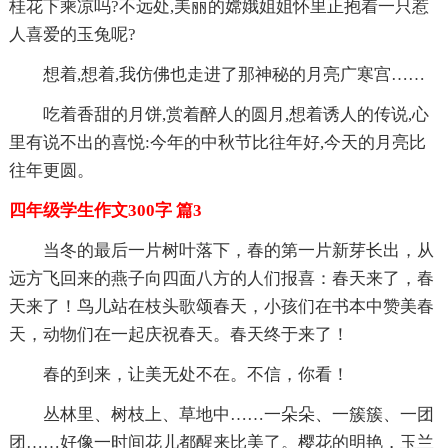
桂花下乘凉吗?不远处,美丽的嫦娥姐姐怀里正抱着一只惹
人喜爱的玉兔呢?
想着,想着,我仿佛也走进了那神秘的月亮广寒宫……
吃着香甜的月饼,赏着醉人的圆月,想着诱人的传说,心
里有说不出的喜悦:今年的中秋节比往年好,今天的月亮比
往年更圆。
四年级学生作文300字 篇3
当冬的最后一片树叶落下，春的第一片新芽长出，从
远方飞回来的燕子向四面八方的人们报喜：春天来了，春
天来了！鸟儿站在枝头歌颂春天，小孩们在书本中赞美春
天，动物们在一起庆祝春天。春天终于来了！
春的到来，让美无处不在。不信，你看！
丛林里、树枝上、草地中……一朵朵、一簇簇、一团
团……好像一时间花儿都醒来比美了。樱花的明艳，玉兰