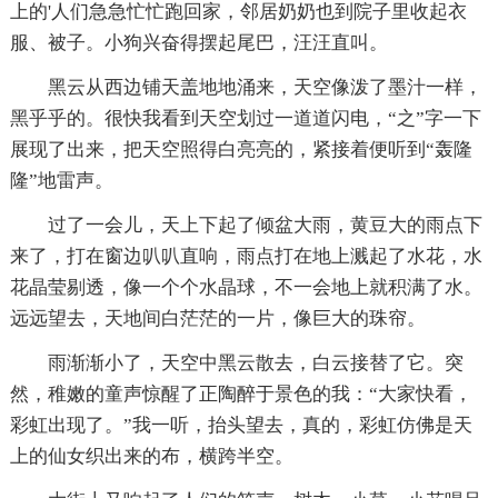
上的'人们急急忙忙跑回家，邻居奶奶也到院子里收起衣
服、被子。小狗兴奋得摆起尾巴，汪汪直叫。
黑云从西边铺天盖地地涌来，天空像泼了墨汁一样，
黑乎乎的。很快我看到天空划过一道道闪电，“之”字一下
展现了出来，把天空照得白亮亮的，紧接着便听到“轰隆
隆”地雷声。
过了一会儿，天上下起了倾盆大雨，黄豆大的雨点下
来了，打在窗边叭叭直响，雨点打在地上溅起了水花，水
花晶莹剔透，像一个个水晶球，不一会地上就积满了水。
远远望去，天地间白茫茫的一片，像巨大的珠帘。
雨渐渐小了，天空中黑云散去，白云接替了它。突
然，稚嫩的童声惊醒了正陶醉于景色的我：“大家快看，
彩虹出现了。”我一听，抬头望去，真的，彩虹仿佛是天
上的仙女织出来的布，横跨半空。