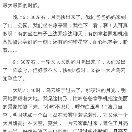
最大最圆的时候。
晚上6：30左右，月亮快出来了。我同爸爸妈妈来到
了山上公园。我们坐在凉亭里，我往下一看，啊！人可真
多呀！有的坐在椅子上边乘凉边聊天；有的拿着照相机准
备拍摄那美好的一刻；还有的仰望星空，耐心地等着，盼
着……
6：50左右，一轮又大又圆的月亮出来了，人们发出
了一阵欢呼。但好景不长，快到7点时，又被一大片乌云
笼罩住了。
大约7：40时，乌云终于过去了。那皎洁的月光，明
亮地照耀着大地。我见这情形，忙叫爸爸拿手机把这美丽
的景象拍摄下来。“小时不识月，呼作白玉盘！”浩月当
空，明月犹如一个白玉盘在云雾里若隐若现，它又像一个
大月饼高挂在天空。突然，一片云雾飘过来，遮住了月亮
的一半，好像被咬了一口似的。但没过多少时间，月亮又