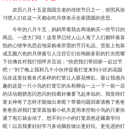
农历八月十五是我国古老的传统节日之一，按照风俗
习惯人们在这一天都会吃月饼表示全家团圆的意思。
今年的八月十五，妈妈带着我去商场购买一些节日的
商品。一进大门哇！这里早已经人山人海了人们都怀着喜
悦的心情争先恐后地采购者所需的节日礼品。货架上包装
成五颜六色的月饼最引人注目它们在绚丽多彩的灯光照耀
下仿佛在对我打招呼并且说：“快把我们带回家一起过节
吧！”到了晚上我和几个小伙伴提着灯笼来到小区的花园
玩在这里挂着各式各样的灯笼让人眼花缭乱。最让我感兴
趣的还是一只小鸟的灯笼它的头和脚会一上一下一前一后
的活动翅膀忽闪忽闪的拍着好像要飞起来似的。我觉得灯
笼太神奇了怎样才能做出来呢？带着问题回家请教了爸爸
爸爸告诉我灯笼里面放着小机关是用来控制小鸟的只要你
通了电它就会动了。想不到小小的灯笼居然还藏着学问
呢！以后我要好好学习多动脑筋做出更好玩、更先进的灯