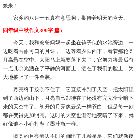
笼来！
家乡的八月十五真有意思啊，期待着明天的今天。
四年级中秋作文300字 篇5
今天，我和爸爸妈妈一起坐在镜子似的水池旁边，一
边吃着香甜可口的月饼，一边等着夕阳西下，看着那轮圆
月高悬在空中。太阳马上就要落下去了，它努力将最后有
一点儿余光洒在了平静的河面上，洒在了我们的脸上，为
大地披上了一件金装。
月亮终于按奈不住了，它直接冲到了天空，把太阳顶
到了西边的山下，月亮自己却待在了还没有完完全全暗下
来的天空中了。初升的月亮像云朵一样苍白，但是每一刻
都在变得更加明亮。这时的天空也渐渐地变暗了下来，就
好像谁不小心打翻了墨汁瓶一样。
圆圆的月亮旁边不时的蹦出了几颗星星，它们就像夜