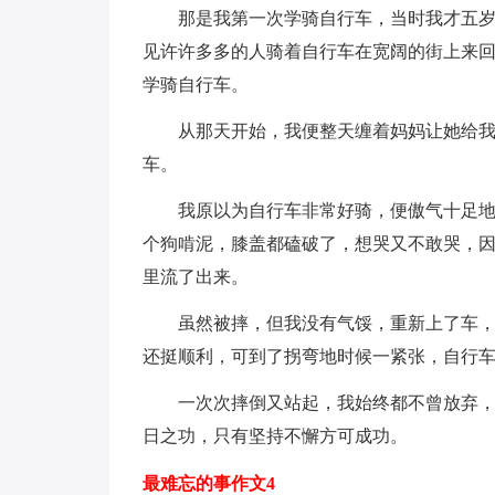
那是我第一次学骑自行车，当时我才五
见许许多多的人骑着自行车在宽阔的街上来
学骑自行车。
从那天开始，我便整天缠着妈妈让她给
车。
我原以为自行车非常好骑，便傲气十足
个狗啃泥，膝盖都磕破了，想哭又不敢哭，
里流了出来。
虽然被摔，但我没有气馁，重新上了车，
还挺顺利，可到了拐弯地时候一紧张，自行
一次次摔倒又站起，我始终都不曾放弃
日之功，只有坚持不懈方可成功。
最难忘的事作文4