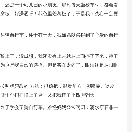
岁，还是一个幼儿园的小朋友。那时每天坐校车时，都会看
回穿棱，好潇洒呀！我心里羡慕极了，于是我下决心一定要
我买辆自行车，终于有一天，我如愿以偿得到了心爱的自行
地骑上了，没成想，我还没有上去就从上面摔了下来，摔了
因为这是我自己的选择。但是实在太痛了，眼泪还是从眼眶
按照妈妈教的.方法：抓稳把，眼看前方，脚蹬圈。这次
车便歪歪扭扭撞上了墙，又把我摔了个四脚朝天。
，终于学会了骑自行车。难怪妈妈经常唠叨：滴水穿石非一