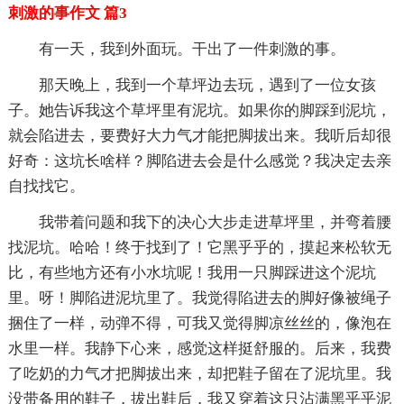
刺激的事作文 篇3
有一天，我到外面玩。干出了一件刺激的事。
那天晚上，我到一个草坪边去玩，遇到了一位女孩
子。她告诉我这个草坪里有泥坑。如果你的脚踩到泥坑，
就会陷进去，要费好大力气才能把脚拔出来。我听后却很
好奇：这坑长啥样？脚陷进去会是什么感觉？我决定去亲
自找找它。
我带着问题和我下的决心大步走进草坪里，并弯着腰
找泥坑。哈哈！终于找到了！它黑乎乎的，摸起来松软无
比，有些地方还有小水坑呢！我用一只脚踩进这个泥坑
里。呀！脚陷进泥坑里了。我觉得陷进去的脚好像被绳子
捆住了一样，动弹不得，可我又觉得脚凉丝丝的，像泡在
水里一样。我静下心来，感觉这样挺舒服的。后来，我费
了吃奶的力气才把脚拔出来，却把鞋子留在了泥坑里。我
没带备用的鞋子，拔出鞋后，我又穿着这只沾满黑乎乎泥