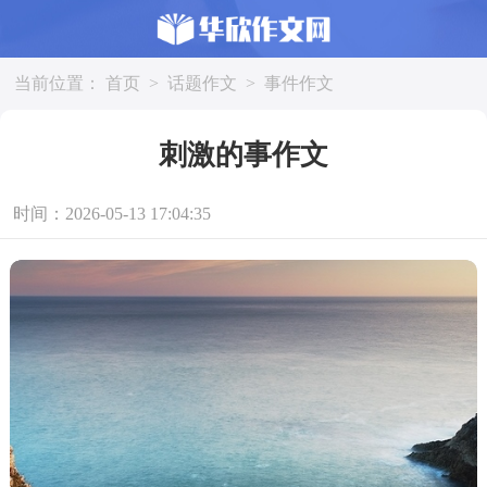
当前位置：
首页
>
话题作文
>
事件作文
刺激的事作文
时间：2026-05-13 17:04:35