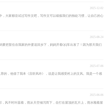
2025-12-02
活中，大家都尝试过写作文吧，写作文可以锻炼我们的独处习惯，让自己的心
2025-08-24
和妈妈要把暂住在我家的外婆送回乡下，妈妈开着QQ车出发了！因为那天我们
2025-07-06
人荐的，他借了我本《且听风吟》，说是让我感受村上的文风。我是一个感
2025-06-06
阴郁，风不时叫嚣着，雨从天空倾泻而下，击打在屋顶的瓦片上，雨水顺着屋