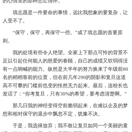
的心情里的那种悲壮情怀。
填志愿是一件要命的事情，远比我想象的要复杂，让
人受不了。
“保守，保守，再保守一些。”成了填志愿的首要原
则。
我的处境有些令人绝望。全家上下那点可怜的背景不
足以引起任何能人的慈爱的眷顾，自己的成绩又软弱得没
有一点呐喊的能力。纵然是大半年的努力换来了年级前80
名的稍稍靠前的位置，但在前几年290的阴影和复旦这道
高不可攀的门槛前也变的怅然无力起来。最后，连校长也
发话了：“你考复旦，只有30%的希望，要考虑清楚啊。”
那几日我的神经变得空前脆弱起来，在难以企及的梦
想和相对保守的退步中飘忽不定，犹豫不决。
于是，我选择放弃；我不敢让复旦如同一个美丽的童