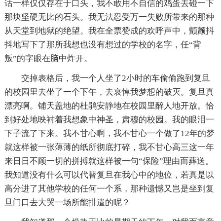
话一样仅仅存在于口头，我不敢用不自信的鸡蛋去碰一下
那块坚硬无比的石头。我无法忍受万一失败所带来的那种
从天堂到地狱的绝望。我在全票赞成的欢呼声中，颤颤抖
抖地写下了那所我想也没有想过的学校的名字，任“背
叛”的字眼在脑中炸开。
交掉表格后，我一个人坐了2小时的车偷偷跑到复旦
的校园里去坐了一个下午，去哀悼我梦想的破灭。复旦真
漂亮啊。铺天盖地的杜鹃安静地在校园里醉人地开放。恰
到好处地映衬着我想象中神圣，肃穆的校园。我的眼泪一
下子流了下来。我不甘心啊，我不甘心一个做了12年的梦
就这样被一张薄薄的纸所彻底打碎，我不甘心高三这一年
来日日不顾一切的拼搏就这样被一句“保险”理由而葬送。
我知道没有什么可以代替复旦在我心中的地位，若真是以
高分进了其他学校的任何一个系，那种遗憾又岂是坐到复
旦门口去大哭一场所能排遣的呢？