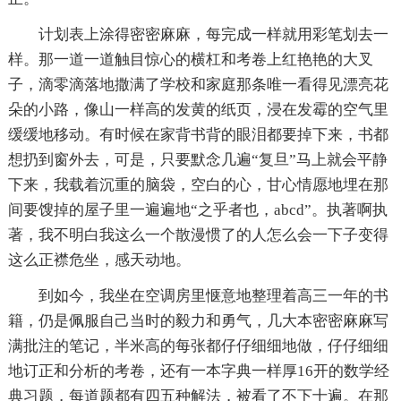
计划表上涂得密密麻麻，每完成一样就用彩笔划去一
样。那一道一道触目惊心的横杠和考卷上红艳艳的大叉
子，滴零滴落地撒满了学校和家庭那条唯一看得见漂亮花
朵的小路，像山一样高的发黄的纸页，浸在发霉的空气里
缓缓地移动。有时候在家背书背的眼泪都要掉下来，书都
想扔到窗外去，可是，只要默念几遍“复旦”马上就会平静
下来，我载着沉重的脑袋，空白的心，甘心情愿地埋在那
间要馊掉的屋子里一遍遍地“之乎者也，abcd”。执著啊执
著，我不明白我这么一个散漫惯了的人怎么会一下子变得
这么正襟危坐，感天动地。
到如今，我坐在空调房里惬意地整理着高三一年的书
籍，仍是佩服自己当时的毅力和勇气，几大本密密麻麻写
满批注的笔记，半米高的每张都仔仔细细地做，仔仔细细
地订正和分析的考卷，还有一本字典一样厚16开的数学经
典习题，每道题都有四五种解法，被看了不下十遍。在那