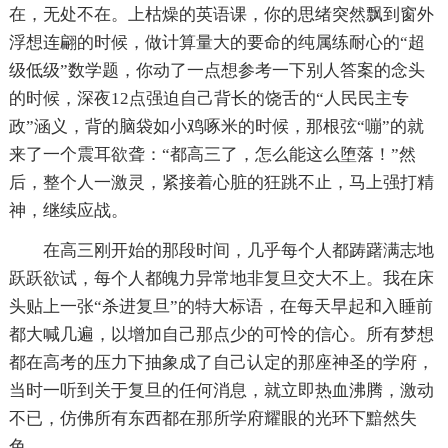
在，无处不在。上枯燥的英语课，你的思绪突然飘到窗外
浮想连翩的时候，做计算量大的要命的纯属练耐心的“超
级低级”数学题，你动了一点想参考一下别人答案的念头
的时候，深夜12点强迫自己背长的饶舌的“人民民主专
政”涵义，背的脑袋如小鸡啄米的时候，那根弦“嘣”的就
来了一个震耳欲聋：“都高三了，怎么能这么堕落！”然
后，整个人一激灵，紧接着心脏的狂跳不止，马上强打精
神，继续应战。
在高三刚开始的那段时间，几乎每个人都踌躇满志地
跃跃欲试，每个人都魄力异常地非复旦交大不上。我在床
头贴上一张“杀进复旦”的特大标语，在每天早起和入睡前
都大喊几遍，以增加自己那点少的可怜的信心。所有梦想
都在高考的压力下抽象成了自己认定的那座神圣的学府，
当时一听到关于复旦的任何消息，就立即热血沸腾，激动
不已，仿佛所有东西都在那所学府耀眼的光环下黯然失
色。