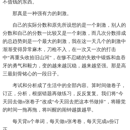
不值钱的东西。
那真是一种强有力的刺激。
自己的实际分数和原先所设想的是一个刺激，别人的
分数和自己的分数一比较又是一个刺激，而几次分数排成
的总趋势则是一个最大的刺激，我在这一天几个的刺激中
渐渐变得异常麻木，刀枪不入，在一次又一次的打击
中“再重头收拾旧山河”，在惨不忍睹的失败中锻炼和血吞
牙的勇气和毅力，变的越来越沉稳，越来越坚强。那是高
三最刻骨铭心的一段日子。
考试和分析成了生活中的全部内容。算时间做卷子，
订正，分析，根据错题再做练习，反反复复。我们将“今
天回去做n张卷子”改成“今天回去把这本书做掉”，将睡觉
的时间一拖再拖，将叫醒的闹钟越拨越早。
每天背n个单词，每天做n张考卷，每天完成n份订
正。