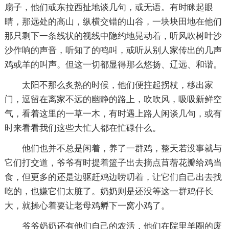
扇子，他们或东拉西扯地谈几句，或无语。有时眯起眼
睛，那远处的高山，纵横交错的山谷，一块块田地在他们
那只剩下一条线状的视线中隐约地晃动着，听风吹树叶沙
沙作响的声音，听知了的鸣叫，或听从别人家传出的几声
鸡或羊的叫声。但这一切都显得那么悠扬、辽远、和谐。
太阳不那么炙热的时候，他们便拄起拐杖，移出家
门，逗留在离家不远的幽静的路上，吹吹风，吸吸新鲜空
气，看着这里的一草一木，有时遇上路人闲谈几句，或有
时来看看我们这些大忙人都在忙碌什么。
他们也并不总是闲着，养了一群鸡，整天若没事就与
它们打交道，爷爷有时提着篮子出去摘点苜蓿花瓣给鸡当
食，但更多的还是边驱赶鸡边唠叨着，让它们自己出去找
吃的，也嫌它们太脏了。奶奶则是还没等这一群鸡仔长
大，就操心着要让老母鸡孵下一窝小鸡了。
爷爷奶奶还有他们自己的农活，他们在院里羊圈的废