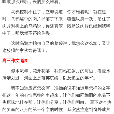
唱歌那么难听，长的那么难看。
乌鸦控制不住了，立即说道，你才难看呢！就在这
时，乌鸦嘴中的肉片掉落了下来，狐狸纵身一跃，吊住了
肉片对树上的乌鸦说，你还真笨，既然这肉片已经到我嘴
中了，那我就不还给你喽！
这时乌鸦才拍拍自己的脑袋说，我怎么这么笨，又让
这狡猾的家伙给得逞了。
高三作文 篇5
似水流年，花开花落，我们站在岁月的河边，看流水
清清划过，河面上是落英缤纷，以及逝去的年华。
我不知道应该怎么写，准确的说不知道用怎样的文字
把这一年的心情完整的串起来，让他们如同绚丽的水晶不
失原味地挂在那，让你们分享，让你们明白。 写下这个热
的要命的八月的第一个字的时候，我突然注意到窗外成片