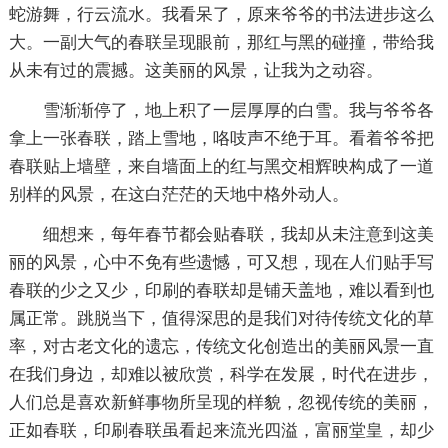
蛇游舞，行云流水。我看呆了，原来爷爷的书法进步这么
大。一副大气的春联呈现眼前，那红与黑的碰撞，带给我
从未有过的震撼。这美丽的风景，让我为之动容。
雪渐渐停了，地上积了一层厚厚的白雪。我与爷爷各
拿上一张春联，踏上雪地，咯吱声不绝于耳。看着爷爷把
春联贴上墙壁，来自墙面上的红与黑交相辉映构成了一道
别样的风景，在这白茫茫的天地中格外动人。
细想来，每年春节都会贴春联，我却从未注意到这美
丽的风景，心中不免有些遗憾，可又想，现在人们贴手写
春联的少之又少，印刷的春联却是铺天盖地，难以看到也
属正常。跳脱当下，值得深思的是我们对待传统文化的草
率，对古老文化的遗忘，传统文化创造出的美丽风景一直
在我们身边，却难以被欣赏，科学在发展，时代在进步，
人们总是喜欢新鲜事物所呈现的样貌，忽视传统的美丽，
正如春联，印刷春联虽看起来流光四溢，富丽堂皇，却少