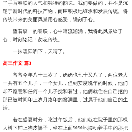
了手写春联的大气和独特的韵味。我们要做的，并不是沉
迷于新时代的科技产物，而应积极地继承和发展传统。将
传统带来的美丽风景用心感受，镌刻于心。
望着墙上的春联，心中暗流汹涌，我将此风景绘于
心，时刻铭记：勿忘传统。
一抹暖阳洒下，天晴了。
高三作文 篇3
爷爷今年八十三岁了，奶奶也七十又八了，两位老人
一共有五个儿子，一个女儿，但到安度晚年的时候，他们
却不愿意和任何一个儿子搅和着过，他俩就住在自己挖的
那已被时间印上岁月烙印的窑洞里，过属于他们自己的生
活。
若在盛夏时分，吃过午饭后，他们就在院子里的那棵
大树下铺上狗皮褥子，坐在上面轻轻地摆动着手中的那把