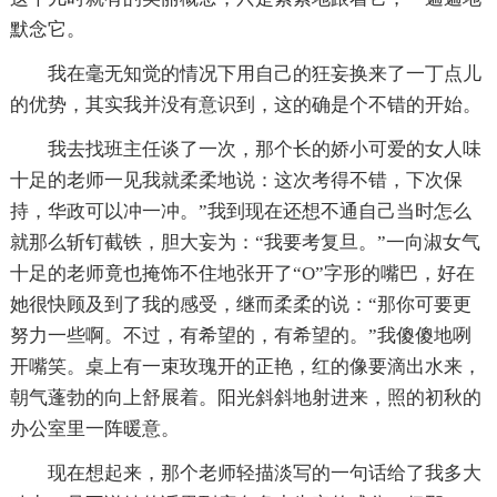
默念它。
我在毫无知觉的情况下用自己的狂妄换来了一丁点儿
的优势，其实我并没有意识到，这的确是个不错的开始。
我去找班主任谈了一次，那个长的娇小可爱的女人味
十足的老师一见我就柔柔地说：这次考得不错，下次保
持，华政可以冲一冲。”我到现在还想不通自己当时怎么
就那么斩钉截铁，胆大妄为：“我要考复旦。”一向淑女气
十足的老师竟也掩饰不住地张开了“O”字形的嘴巴，好在
她很快顾及到了我的感受，继而柔柔的说：“那你可要更
努力一些啊。不过，有希望的，有希望的。”我傻傻地咧
开嘴笑。桌上有一束玫瑰开的正艳，红的像要滴出水来，
朝气蓬勃的向上舒展着。阳光斜斜地射进来，照的初秋的
办公室里一阵暖意。
现在想起来，那个老师轻描淡写的一句话给了我多大