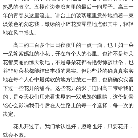
熟悉的教室。五楼南边走廊向里的最后一间屋子。高三一
年的青春从这里流走。讲台上的玻璃瓶里意外地插着一束
淡紫色的勿忘我，嫩绿的小碎花瓣零星地点缀其中，轻轻
地在风中摇曳。
高三的三百多个日日夜夜里的一点一滴，也正如一朵
一朵姹紫嫣红的小花，开在每个人的心里。也许不是每朵
花都美丽的惊天动地，不是每朵花都香艳得惊骇世俗，也
并非每朵花都能结出丰硕的果实。但那些花的确真真实实
地在每个人心中最柔软的地方绽放过一回，也确确实实留
下过一些花开的甜香。这些花儿的影子连同高三带给我们
的，是今天我们用来看世界的一双成熟的眼睛，这份刻骨
铭心会影响我们今后在人生路上的每一个选择，每一次的
决定。
花儿开过了。我们承认也好，忽略也好，只要花开，
就会不败。