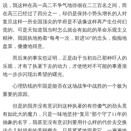
说，我这种在高一高二不争气地徘徊在二三百名之间，而
在高三已经过了四分之一，却仍是保持小势头增长的人对
复旦这样一所全国顶尖的学府是不该像这样再产生任何幻
觉的。可是天知道我当时怎么就会有如此的革命乐观主义
精神。我固执地抱着“每考一次，前进50”的念头，痴痴地
盘算，傻傻地得意。
而后来的事实也证明，正是由于当初自己那种吓人的
乐观，才有了执著下去的动力，才使绝对不可能的事逐渐
地一步步闪现出希望的曙光。
心理防线的牢固是能否在这场战争中战胜的一个极为
重要的原因。
但是的我并没有意识到这种执著的有些傻气的劲头竟
有如此大的魔力，只是一味地坚持“复旦”那个守了11年的
抽象的名字，我甚至没有意识到要用什么样的代价去交换
这个儿时就有的美丽概念，只是紧紧地跟着它，一遍遍地