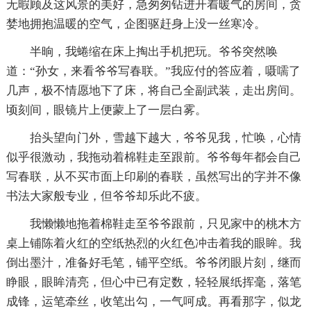
无暇顾及这风景的美好，急匆匆钻进开着暖气的房间，贪
婪地拥抱温暖的空气，企图驱赶身上没一丝寒冷。
半晌，我蜷缩在床上掏出手机把玩。爷爷突然唤
道：“孙女，来看爷爷写春联。”我应付的答应着，嗫嚅了
几声，极不情愿地下了床，将自己全副武装，走出房间。
顷刻间，眼镜片上便蒙上了一层白雾。
抬头望向门外，雪越下越大，爷爷见我，忙唤，心情
似乎很激动，我拖动着棉鞋走至跟前。爷爷每年都会自己
写春联，从不买市面上印刷的春联，虽然写出的字并不像
书法大家般专业，但爷爷却乐此不疲。
我懒懒地拖着棉鞋走至爷爷跟前，只见家中的桃木方
桌上铺陈着火红的空纸热烈的火红色冲击着我的眼眸。我
倒出墨汁，准备好毛笔，铺平空纸。爷爷闭眼片刻，继而
睁眼，眼眸清亮，但心中已有定数，轻轻展纸挥毫，落笔
成锋，运笔牵丝，收笔出勾，一气呵成。再看那字，似龙