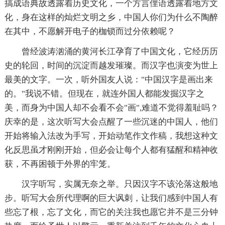
搞成语典故透露着历史文化，一个方言俚语透露着地方文
化，身在这样的灿烂文明之乡，中国人你们为什么不陶醉
在其中，不愿解开电子的枷锁而过分依赖呢？
曾经波涛汹涌的黄河长江孕育了中国文化，它经历历
史的轮回，时间的沉淀而越发璀璨。而汉字也演变为世上
最美的文字。一次，听外国友人说："中国汉字是画出来
的。"我说不错。但现在，就连外国人都能发掘汉字之
美，而身为中国人却不会看不会"画",难道不觉得羞耻吗？
庆幸的是，这次听写大会点醒了一些沉迷的中国人，他们
开始将输入法改为手写，开始动笔作文作稿，我想这种文
化反思虽才刚刚开始，但必会让每个人都有猛醒和精神收
获，不再困顿于外界的牢笼。
汉字听写，实属无奈之举。只因汉字不该沦落这般地
步。听写大会所代理啊的巨大讽刺，让我们感到中国人有
些忘了根，忘了文化，而它的关注我也愿它并不是三分钟