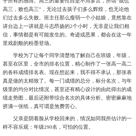
乎所有的感情。高三的重要性自是不用多言，所谓“成也
高三，败也高三”，无论过去孩子们多么辉煌，也无论他
们过去多么失败。班主任那么瘦弱一个小姑娘，竟然靠在
讲台边上一讲就是斗志昂扬的2个小时，无非是让我们相
信，事情都是有可能发生的。奇迹或恶果，都会在这一年
里戏剧般的粉墨登场。
学校为了让每个同学清楚地了解自己在班级，年级，
甚至在区里，全市的排名位置，精心制作了一张高一高二
的各科成绩排名表。现在想起来，我不得不承认，那张表
真是做的太精致了。每一门成绩的总分，标分名次，与年
级里的均分对比情况，甚至还有精心设计的由此得出的成
绩走势图，最后还附带综合名次的具体分析。密密麻麻地
挤满一张纸，真可谓是煞费苦心。
父亲是阴着脸从学校回来的，情况如同我所估计的一
样不容乐观：年级290名，可怕的位置。