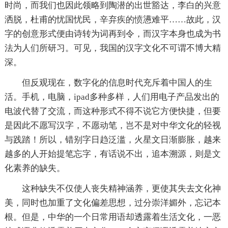
时尚，而我们也因此领略到陶潜的出世豁达，李白的兴意
洒脱，杜甫的忧国忧民，辛弃疾的愤懑难平……故此，汉
字的创意形式便由诗转为词再到令，而汉字本身也成为书
法为人们所研习。可见，我国的汉字文化不可谓不博大精
深。
但反观现在，数字化的信息时代充斥着中国人的生
活。手机，电脑，ipad多种多样，人们用电子产品发出的
电波代替了交流，而这种形式不得不说它方便快捷，但要
是因此不愿写汉字，不愿动笔，岂不是对中华文化的轻视
与践踏！所以，错别字日趋泛滥，火星文日渐膨胀，越来
越多的人开始提笔忘字，有话说不出，追本溯源，则是文
化素养的缺失。
这种缺失不仅使人丧失精神涵养，更使其失去文化神
美，同时也加重了文化偏差思想，过分崇洋媚外，忘记本
根。但是，中华的一个日常用语却透露着生活文化，一恶