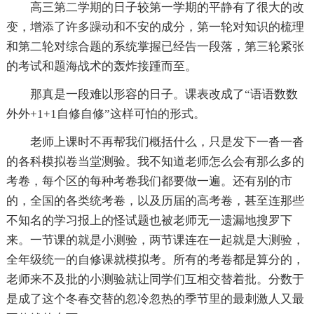
高三第二学期的日子较第一学期的平静有了很大的改
变，增添了许多躁动和不安的成分，第一轮对知识的梳理
和第二轮对综合题的系统掌握已经告一段落，第三轮紧张
的考试和题海战术的轰炸接踵而至。
那真是一段难以形容的日子。课表改成了“语语数数
外外+1+1自修自修”这样可怕的形式。
老师上课时不再帮我们概括什么，只是发下一沓一沓
的各科模拟卷当堂测验。我不知道老师怎么会有那么多的
考卷，每个区的每种考卷我们都要做一遍。还有别的市
的，全国的各类统考卷，以及历届的高考卷，甚至连那些
不知名的学习报上的怪试题也被老师无一遗漏地搜罗下
来。一节课的就是小测验，两节课连在一起就是大测验，
全年级统一的自修课就模拟考。所有的考卷都是算分的，
老师来不及批的小测验就让同学们互相交替着批。分数于
是成了这个冬春交替的忽冷忽热的季节里的最刺激人又最