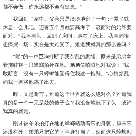
都不会做，你永远都不会有出息。”
我回到了家中。父亲只是淡淡地说了一句：“累了就
休息一会儿吧。还有五个月就要高考了，该面对的始终要
面对。”我摇摇头，回到了房间，躺在了床上。我真的很
想痛哭一场，实在是太难受了。难道我就真的那么差吗？
“啪”的一声巨响打断了我杂乱的思绪。原来是弟弟拿
着拖鞋将一只蟑螂拍死在地。弟弟笑嘻嘻地对我说：“我
敢断言，没有一只蟑螂能受得住我这一拖鞋。”心情烦乱
的我一脚将他踢了出去。
哼，又是断言，难道这个世界就这么绝对么？难道我
真的是一个一无是处的傻子么？我沮丧地低下了头，或许
我真的就是。
刚才被弟弟拍打在地的蟑螂蠕动着它的身躯，原来它
还没有死！弟弟只把它的下半身打扁了，然而这只蟑螂却