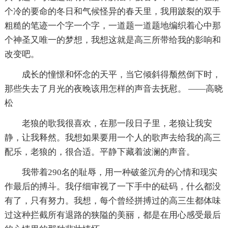
个冷的要命的冬日和气候怪异的春天里，我用跛裂的双手
粗糙的笔迹一个字一个字，一道题一道题地编织着心中那
个神圣又唯一的梦想，我想这就是高三所带给我的影响和
改变吧。
成长的憧憬和怀念的天平，当它倾斜得颓然倒下时，
那些失去了月光的夜晚该用怎样的声音去抚慰。 ——高晓
松
老狼的歌我很喜欢，在那一段日子里，老狼让我安
静，让我释然。我想如果要用一个人的歌声去给我的高三
配乐，老狼的，很合适。平静下藏着波澜的声音。
我带着290名的耻辱，用一种破釜沉舟的心情和现实
作最后的搏斗。我仔细审视了一下手中的砝码，什么都没
有了，只有努力。我想，每个曾经拼搏过的高三生都体味
过这种拦截所有退路的狭隘的美丽，都是在用心感受最后