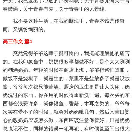
开头，我已发出了心底的那份呐喊；关于青春无悔关于青
春潇洒，关于青春有梦，关于青春里的风景线。
我不要这种生活，在我的脑海里，青春本该是传奇
而。又缤纷绚丽的。
高三作文 篇4
突然觉得爷爷这辈子挺可怜的，我挺能理解他的痛苦
的。在我印象当中，奶奶很多事都做不好，是个大大咧咧
的糊涂奶奶。年轻的时候在商店上班，爷爷得帮忙算账，
做饭不是烧糊了，就是生的，菜里不是盐放多了就是没放
盐，爷爷每次都只能苦笑。厨房的卫生更是让人头疼，奶
奶洗过的东西，你在用的时候得重新洗一遍。每次买的东
西都会浪费许多，就像银鱼，香菇，木耳之类的，爷爷每
次实在受不了的时候，就会对奶奶吼几句，然后又苦口婆
心的教奶奶应该怎么做，东西应该注意保管好，只是奶奶
总也记不住，同样的错误一犯再犯，有时候甚至闹出很大