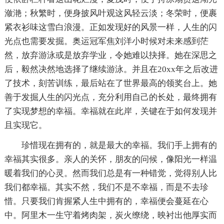
潋滟；秋繁时，便身披风叶观这风轻云淡；冬荣时，便裹
紧衣衫味这雪白浪漫。正如发现好的风景一样，人生的闪
光点也需要发掘。奥运冠军焦刘洋小时候对未来感到茫
然，放弃游泳或是放弃学业，令她难以抉择。她在深思之
后，毅然决然地选择了继续游泳。并且在20xx年之后改进
了技术，刻苦训练，最后站在了世界最高的领奖台上。她
善于发掘人生的闪光点，充分利用自己的长处，最终拥有
了实现梦想的幸福。幸福就在此岸，关键在于如何发现并
且实现它。
珍惜现在拥有的，就是最大的幸福。我们手上拥有的
幸福其实很多。亲人的关怀，朋友的问候，像阳光一样温
暖着我们的心灵。然而我们总是有一种错觉，觉得别人比
我们都幸福。其实不然，我们不是不幸福，而是不去珍
惜。只要我们肯握紧人生中拥有的，幸福便会蔓延在心
中。阿里木一生守着烤肉架，炭火缭绕，映衬出他厚实而