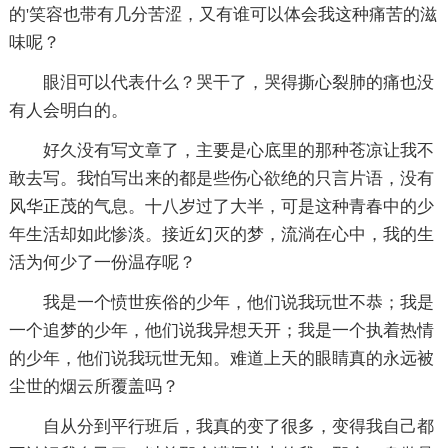
的'笑容也带有几分苦涩，又有谁可以体会我这种痛苦的滋
味呢？
眼泪可以代表什么？哭干了，哭得撕心裂肺的痛也没
有人会明白的。
好久没有写文章了，主要是心底里的那种苍凉让我不
敢去写。我怕写出来的都是些伤心欲绝的只言片语，没有
风华正茂的气息。十八岁过了大半，可是这种青春中的少
年生活却如此惨淡。接近幻灭的梦，流淌在心中，我的生
活为何少了一份温存呢？
我是一个愤世疾俗的少年，他们说我玩世不恭；我是
一个追梦的少年，他们说我异想天开；我是一个执着热情
的少年，他们说我玩世无知。难道上天的眼睛真的永远被
尘世的烟云所覆盖吗？
自从分到平行班后，我真的变了很多，变得我自己都