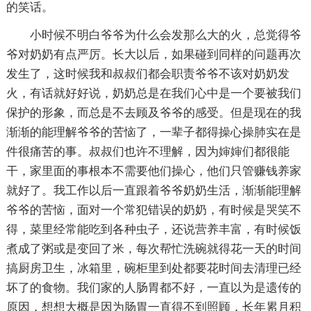
的笑话。
小时候不明白爷爷为什么会发那么大的火，总觉得爷
爷对奶奶有点严厉。长大以后，如果碰到同样的问题再次
发生了，这时候我和叔叔们都会职责爷爷不该对奶奶发
火，有话就好好说，奶奶总是在我们心中是一个要被我们
保护的形象，而总是不去顾及爷爷的感受。但是现在的我
渐渐的能理解爷爷的苦恼了，一辈子都得操心操肺实在是
件很痛苦的事。叔叔们也许不理解，因为婶婶们都很能
干，家里面的事根本不需要他们操心，他们只管赚钱养家
就好了。我工作以后一直跟着爷爷奶奶生活，渐渐能理解
爷爷的苦恼，面对一个常犯错误的奶奶，有时候是哭笑不
得，菜里经常能吃到各种虫子，还说营养丰富，有时候饭
煮成了粥或是变回了米，每次帮忙洗碗就得花一天的时间
搞厨房卫生，冰箱里，碗柜里到处都要花时间去清理已经
坏了的食物。我们家的人肠胃都不好，一直以为是遗传的
原因，想想大概是因为肠胃一直得不到照顾，长年累月积