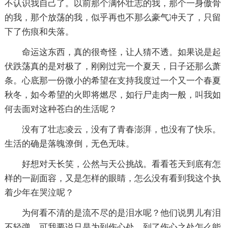
不认识我自己了。以前那个满怀壮志的我，那个一身傲骨
的我，那个放荡的我，似乎再也不那么豪气冲天了，只留
下了伤痕和失落。
命运这东西，真的很奇怪，让人猜不透。如果说是起
伏跌荡真的是对极了，刚刚过完一个夏天，日子还那么萧
条。心底那一份微小的希望在支持我度过一个又一个春夏
秋冬，如今希望的火即将燃尽，如行尸走肉一般，叫我如
何去面对这种苍白的生活呢？
没有了壮志凌云，没有了青春澎湃，也没有了快乐。
生活的确是落魄潦倒，无色无味。
好想对天长笑，公然与天公挑战。看看苍天到底有怎
样的一副面容，又是怎样的眼睛，怎么没有看到我这个执
着少年在哭泣呢？
为何看不清的是流不尽的是泪水呢？他们说男儿有泪
不轻弹，可我要说只是为到伤心处，到了伤心之处怎么能