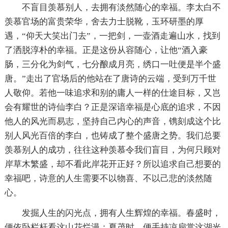
不盲目羡慕别人，去拥有淡然随心的幸福。李太白不
羡慕官场的富贵荣华，舍去力士脱靴，玉环研墨的厚
遇，“仰天大笑出门去”，一把剑，一壶酒走遍山水，找到
了洒脱淳朴的幸福。正是这份从容随心，让他“酒入豪
肠，三分化为剑气，七分酿成月亮，绣口一吐便是半个盛
唐。”走出了官场后的他站在了唐诗的云端，受到万千世
人敬仰。若他一味追求和别的庸人一样的仕途目标，又岂
会有耀世的诗仙李白？正是深谙幸福是心底的追求，不因
他人的风光而易志，坚持自己内心的声音，镌刻成这个比
别人风光百倍的李白，也铸成了整个盛唐之势。我们总要
羡慕别人的成功，往往这种羡慕令我们盲目，为何只顾对
岸草木繁盛，却不看此岸花开正好？所以追求自己想要的
幸福吧，诗意的人生需要不以物喜、不以己悲的淡然随
心。
发掘人生的闪光点，拥有人生辉煌的幸福。春盛时，
便依卧栏杆看这山花烂漫；夏茂时，便手持凉扇赏这湖光