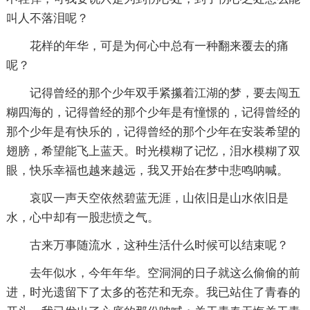
叫人不落泪呢？
花样的年华，可是为何心中总有一种翻来覆去的痛
呢？
记得曾经的那个少年双手紧攥着江湖的梦，要去闯五
糊四海的，记得曾经的那个少年是有憧憬的，记得曾经的
那个少年是有快乐的，记得曾经的那个少年在安装希望的
翅膀，希望能飞上蓝天。时光模糊了记忆，泪水模糊了双
眼，快乐幸福也越来越远，我又开始在梦中悲鸣呐喊。
哀叹一声天空依然碧蓝无涯，山依旧是山水依旧是
水，心中却有一股悲愤之气。
古来万事随流水，这种生活什么时候可以结束呢？
去年似水，今年年华。空洞洞的日子就这么偷偷的前
进，时光遗留下了太多的苍茫和无奈。我已站住了青春的