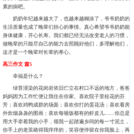
累的病吧。
奶奶年纪越来越大了，也越来越糊涂了，爷爷奶奶的
生活质量也成了晚辈们担心的事情。真心希望爷爷奶奶能
身体健康，开心长寿。我们都已经无法改变老人的习惯，
做晚辈的只能尽自己的能力去照顾好他们，多理解他们，
这才是一个晚辈对长辈的孝心。
高三作文 篇5
幸福是什么？
绿苔浸染的花岗岩依旧伫立在村口不远的地方，爸爸
妈妈因为工作忙便让我住在你家。喜欢院子里桂花的芬
芳；喜欢鸡鸭成群的场面；喜欢你打的蛋花汤；喜欢看房
外炊烟袅袅的图画；喜欢每顿饭都有的虾皮儿……你总是
用大手牵着我的小手，领我一起踏遍乡间的每一寸泥土，
你手上的老茧硌得我痒痒的，笑容便停留在你我脸上，再