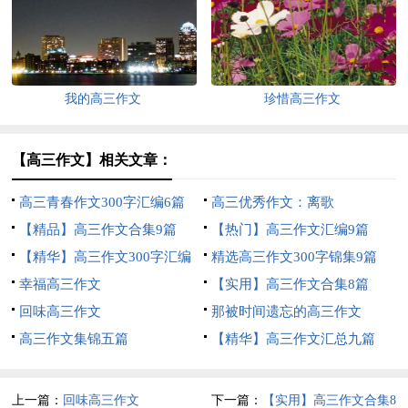
我的高三作文
珍惜高三作文
【高三作文】相关文章：
高三青春作文300字汇编6篇
高三优秀作文：离歌
【精品】高三作文合集9篇
【热门】高三作文汇编9篇
【精华】高三作文300字汇编
精选高三作文300字锦集9篇
八篇
幸福高三作文
【实用】高三作文合集8篇
回味高三作文
那被时间遗忘的高三作文
高三作文集锦五篇
【精华】高三作文汇总九篇
上一篇：
回味高三作文
下一篇：
【实用】高三作文合集8