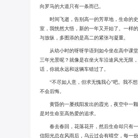
向罗马的大道只有一条而已。
时间飞逝，告别高一的芳草地，生命的史
室，我恍然大悟，新的一年又开始了。一样
与放纵，多图添的是高二的紧张与凝重。
从幼小时的呀呀学语到如今坐在高中课
三年光景呢？就像是在坐火车沿途风光无限
话，你就永远和这辆车错过了。
“不尽如人意，但求无愧我心”吧。我不
不会后悔。
黄昏的一屡残阳发出的霞光，夜空中一
是对生命至高热爱的追求。
春去春回，花落花开，然后生命却只有
信阳光总在风雨后，乌云过会有晴空，每一