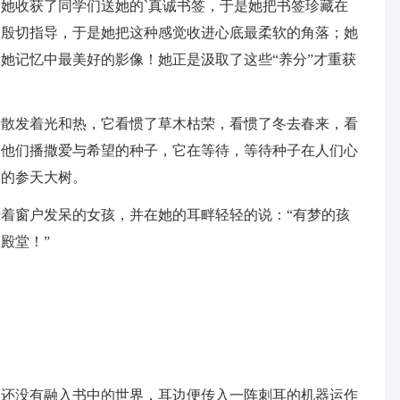
她收获了同学们送她的`真诚书签，于是她把书签珍藏在
的殷切指导，于是她把这种感觉收进心底最柔软的角落；她
她记忆中最美好的影像！她正是汲取了这些“养分”才重获
般散发着光和热，它看惯了草木枯荣，看惯了冬去春来，看
为他们播撒爱与希望的种子，它在等待，等待种子在人们心
动的参天大树。
着窗户发呆的女孩，并在她的耳畔轻轻的说：“有梦的孩
殿堂！”
。还没有融入书中的世界，耳边便传入一阵刺耳的机器运作