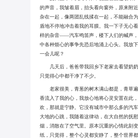
的声音，我皱着眉，抬头看向窗外，原来附近
杂在一起，像两团乱线揉在一起，不能融合
盾地不停地冲击着我的耳膜。我一下子无心
样的杂音——汽车鸣笛声，楼下人们的喊声
中各种烦心的事争先恐后地涌上心头。我放
一会儿呢？
几天后，爸爸带我回乡下老家去看望奶
只觉得心中都干净了不少。
老家很美，青葱的树木满山都是，青草
香流入了我的心，我放心地将心灵安置在此
欢，那就是宁静。它没有城市中那么多的汽
大地的心跳，我随着这律动，在大自然的抚
烟，消散在了空气里。原本沉重的心情此刻
纸，只觉得，整个心灵都安静了，整个世界