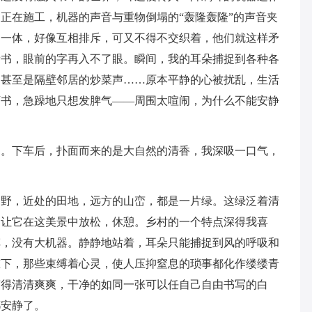
正在施工，机器的声音与重物倒塌的“轰隆轰隆”的声音夹
为一体，好像互相排斥，可又不得不交织着，他们就这样矛
看书，眼前的字再入不了眼。瞬间，我的耳朵捕捉到各种各
，甚至是隔壁邻居的炒菜声……原本平静的心被扰乱，生活
下书，急躁地只想发脾气——周围太喧闹，为什么不能安静
奶。下车后，扑面而来的是大自然的清香，我深吸一口气，
遍野，近处的田地，远方的山峦，都是一片绿。这绿泛着清
，让它在这美景中放松，休憩。乡村的一个特点深得我喜
车，没有大机器。静静地站着，耳朵只能捕捉到风的呼吸和
慰下，那些束缚着心灵，使人压抑窒息的琐事都化作缕缕青
变得清清爽爽，干净的如同一张可以任自己自由书写的白
都安静了。