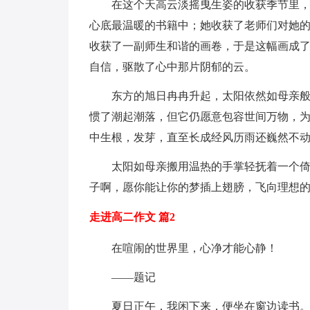
在这个天高云淡摇曳生姿的收获季节里，
心底最温暖的书籍中；她收获了老师们对她
收获了一副师生和谐的画卷，于是这幅画成了
自信，驱散了心中那片阴郁的云。
东方的旭日冉冉升起，太阳依然如母亲
惯了潮起潮落，但它仍愿意包容世间万物，
中生根，发芽，直至长成经风历雨还巍然不
太阳如母亲搬用温热的手掌轻抚着一个倚
子啊，愿你能让你的梦插上翅膀，飞向理想的
走进高二作文 篇2
在喧闹的世界里，心净才能心静！
——题记
夏日正午，我闲下来，便坐在窗边读书