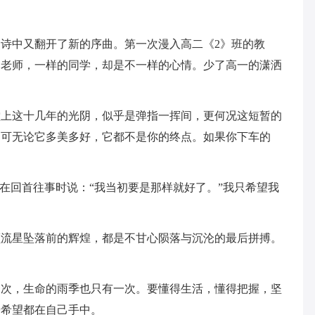
诗中又翻开了新的序曲。第一次漫入高二《2》班的教
的老师，一样的同学，却是不一样的心情。少了高一的潇洒
堂上这十几年的光阴，似乎是弹指一挥间，更何况这短暂的
，可无论它多美多好，它都不是你的终点。如果你下车的
想在回首往事时说：“我当初要是那样就好了。”我只希望我
颗流星坠落前的辉煌，都是不甘心陨落与沉沦的最后拼搏。
一次，生命的雨季也只有一次。要懂得生活，懂得把握，坚
份希望都在自己手中。