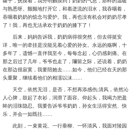
罐子，抚摸着，我分明触摸到了奶奶的气息，那样的温暖
与熟悉呀。颤颤地打开它，和着迸流的泪水，我吞咽着，
吞咽着奶奶的惦念与爱护。我，再也没有机会对奶奶尽孝
了！我，再也无法承欢于奶奶的膝下了！
后来，妈妈告诉我，奶奶病得很突然，但去得挺安
详，唯一的牵挂是没能见着心爱的孙女。永远的殇啊，十
多年了，遗憾一直伴我至今，每每念起，心仍感刺痛。在
那之后过了几年，爷爷也走了，隬留之际，还说着，奶奶
在那边很寂寞，我要陪她去……如今，他们已经在天的那
头重聚，继续着他们的相濡以沫……
天空，依然无泪，是否，不想再添感伤;清风，依然沁
人心脾，鼓起了衣衫，润滑了面容。仰起头，我竭力把盈
眸的泪珠隐忍。我要告诉爷爷奶奶，孙女生活得安然、快
乐，并会一如既往……
此刻，一束黄花、一行垂柳、一怀清风，我面对陵园