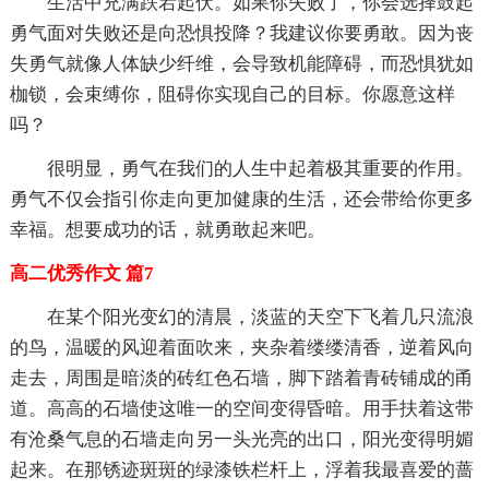
生活中充满跌宕起伏。如果你失败了，你会选择鼓起
勇气面对失败还是向恐惧投降？我建议你要勇敢。因为丧
失勇气就像人体缺少纤维，会导致机能障碍，而恐惧犹如
枷锁，会束缚你，阻碍你实现自己的目标。你愿意这样
吗？
很明显，勇气在我们的人生中起着极其重要的作用。
勇气不仅会指引你走向更加健康的生活，还会带给你更多
幸福。想要成功的话，就勇敢起来吧。
高二优秀作文 篇7
在某个阳光变幻的清晨，淡蓝的天空下飞着几只流浪
的鸟，温暖的风迎着面吹来，夹杂着缕缕清香，逆着风向
走去，周围是暗淡的砖红色石墙，脚下踏着青砖铺成的甬
道。高高的石墙使这唯一的空间变得昏暗。用手扶着这带
有沧桑气息的石墙走向另一头光亮的出口，阳光变得明媚
起来。在那锈迹斑斑的绿漆铁栏杆上，浮着我最喜爱的蔷