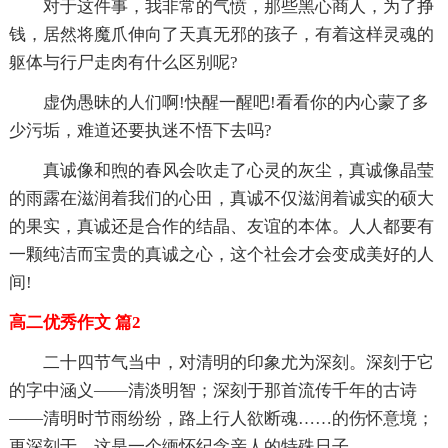
对于这件事，我非常的气愤，那些黑心商人，为了挣
钱，居然将魔爪伸向了天真无邪的孩子，有着这样灵魂的
躯体与行尸走肉有什么区别呢?
虚伪愚昧的人们啊!快醒一醒吧!看看你的内心蒙了多
少污垢，难道还要执迷不悟下去吗?
真诚像和煦的春风会吹走了心灵的灰尘，真诚像晶莹
的雨露在滋润着我们的心田，真诚不仅滋润着诚实的硕大
的果实，真诚还是合作的结晶、友谊的本体。人人都要有
一颗纯洁而宝贵的真诚之心，这个社会才会变成美好的人
间!
高二优秀作文 篇2
二十四节气当中，对清明的印象尤为深刻。深刻于它
的字中涵义——清淡明智；深刻于那首流传千年的古诗
——清明时节雨纷纷，路上行人欲断魂……的伤怀意境；
更深刻于，这是一个缅怀纪念亲人的特殊日子。