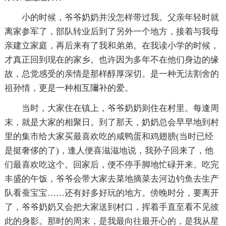
小的时候，爷爷奶奶并没怎样带过我。父亲年轻时就
离家参军了，部队转业后到了另外一个地方，接着与我母
亲建立家庭，再后来有了我和弟弟。在我读小学的时候，
才真正回到现在的家乡。也许因为多年不在他们身边的缘
故，总觉感受的亲情是那样醇厚深切。是一种无法割舍的
祖孙情，更是一种相互隬补的爱。
当时，大家住在镇上，爷爷奶奶则住在村里。每逢周
末，就是大家的相聚日。到了那天，奶奶总会早早地到村
里的集市给大家买最喜欢吃的咸鸭蛋和鸡翅膀(当时已经
是挺奢侈的了)，逢人便喜滋滋地说，我孙子回来了，他
们最喜欢吃这个。回家后，便不停手脚地忙碌开来。吃完
丰盛的午饭，爷爷会带大家去菜地摘菜去河边钓鱼去生产
队看蚕宝宝……还有好多好玩的地方。傍晚时分，要离开
了，爷爷奶奶又会把大家送到村口，挥着手直至看不见彼
此的身影。那时的周末，是我最向往最开心的，是我从星