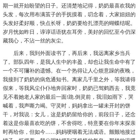
期一就开始盼望的日子。还清楚地记得，奶奶最喜欢我的
头发，每次用布满茧子的手抚摸着，叨念着，大家妞妞的
头发好柔好顺，快点长呀，奶奶要给扎漂亮的蝴蝶结呢。
岁月恍如昨日，谆谆话语犹在耳旁，美好的回忆至今仍深
藏我心，不沾一丝的灰尘。
后来，我到外面读书了，再后来，我远离家乡当兵
了。部队四年，是我人生中的丰盈，却也让我生命中有了
一个不可隬补的遗憾。在一个热得让人心烦意躁的夜晚，
我接到了奶奶的病危通知书。离家几千里之外，等我请得
假来，等我风尘仆仆地奔回家时，奶奶已驾鹤西去，我竟
见不着她老人家的最后一面!跪.倒灵前，我泪如雨下，哭
喊着，我声嘶力竭。守灵时，妈妈拿出一罐未开封的饼
干，对我说：女儿，这是奶奶留给你的，前段日子，还念
着这是你最喜欢吃的饼，不舍得吃，特意要在你年末探亲
时再给你，但如今……妈妈哽咽着无法成语。颤颤地接过