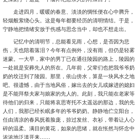
走进四月，暖暖的春意、淡淡的惆怅便在心中腾升，
轻烟般萦绕心头。这是每年都要经历的清明情结。于是，
宁静地把情绪安放于伤感与思念当中，却也不想走出。
记忆中的清明节，总能看见雨，心想，是否因为悲
伤，天也陪着落泪？今年有点例外，没有雨，但仍是轻雾
迷蒙。一大早，家中的男丁已在通往陵园的路上，陵园的
一处就是安葬先人的所在。几年前，父辈们也把我爷爷奶
奶的坟迁到了陵园。那里，依山傍水，算是一块风水之地
吧。很遗憾，由于当地风俗，嫁出去的女儿或嫁进的媳妇
是不能拜祭夫家与娘家的先人的。此刻，我只能在老家等
待他们的归来，只能将哀思寄托不太遥远的那边，我的先
人们，我那已经长眠多年的爷爷奶奶。静静地伫立阳台，
任由清凉的春风抚着脸庞，掠过发丝、衣衫，带着让人心
碎的温柔。满目的黄花，如泉的思绪，就在怅然与怀念中
浓浓地泛滥开来……