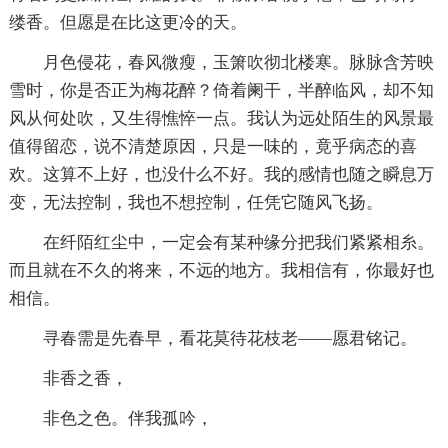
缕香。但愿是在比这更冷的天。
月色侵花，春风微瘦，玉箫吹彻北楼寒。脉脉含芳映
雪时，你是否正为梅花醉？倚着阑干，半醉临风，却不知
风从何处吹，又生得憔悴一点。我认为远处陌生的风景最
值得留恋，说不清楚原因，只是一味的，竟乎病态的喜
欢。这算不上好，也没什么不好。我的感情也随之瞬息万
变，无法控制，我也不想控制，任凭它随风飞扬。
在纤陌红尘中，一定会有某种缘分把我们紧紧相糸。
而且就在不久的将来，不远的地方。我相信有，你最好也
相信。
寻春需是先春早，看花莫待花枝老——愿君铭记。
非香之香，
非色之色。伴我孤吟，