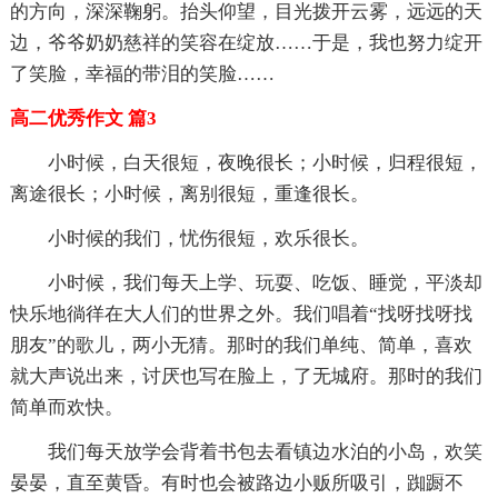
的方向，深深鞠躬。抬头仰望，目光拨开云雾，远远的天
边，爷爷奶奶慈祥的笑容在绽放……于是，我也努力绽开
了笑脸，幸福的带泪的笑脸……
高二优秀作文 篇3
小时候，白天很短，夜晚很长；小时候，归程很短，
离途很长；小时候，离别很短，重逢很长。
小时候的我们，忧伤很短，欢乐很长。
小时候，我们每天上学、玩耍、吃饭、睡觉，平淡却
快乐地徜徉在大人们的世界之外。我们唱着“找呀找呀找
朋友”的歌儿，两小无猜。那时的我们单纯、简单，喜欢
就大声说出来，讨厌也写在脸上，了无城府。那时的我们
简单而欢快。
我们每天放学会背着书包去看镇边水泊的小岛，欢笑
晏晏，直至黄昏。有时也会被路边小贩所吸引，踟蹰不