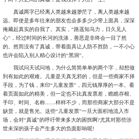
真诚两字已经离人类越来越渺茫了，离人类越来越
远。即使是多年往来的朋友也会多多少少带上面具，深深
掩藏起真实的自我了。其实，“路遥知马力，日久见人
心”，经过时间的长河的洗涤，善恶是非终会一目了然
的。然而没有了真诚，带着面具让人防不胜防，一不小心
也许会陷入别人精心设计的“黑洞”。
我试问天试问地，为什么简简单单的两个字，却想做
到有如此的艰难。儿童是天真无邪的，但是一些商家不择
手段，为了钱，来印“儿童发票”，四元钱厚厚的一本。看
着页面如此的精美，但一定也不比真发票差，瞧瞧存根、
手印、时间、名称……样样不少，而那些商家大部分不是
缺货，就是售光。这些“儿童发票”一旦大面积地流入市
场，会对“真诚”的呼吁带来多大的困扰啊?尤其对那些涉
世未深的孩子会产生多大的负面影响呢!