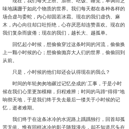
现在，我们每天上班、加班、吃饭、睡觉，单调而乏
味地蹒跚于如此个物质的世界。我们每天都在各种各样的
场合虚与委蛇，内心却固若冰霜。现在的我们虚伪、麻
木，内心向往却口吐拒绝，心存厌恶却连赞喜欢。现在的
我们复杂而疲倦；现在的我们，越长大、越孤单。
回忆起小时候，想偷偷穿过这条时间的河流，偷偷换
上一颗小时候的心；想偷偷抛弃大人们的世界，偷偷回到
从前。
只是，小时候的他们却还会认得现在的我么？
时间的年轮匆匆地碾过记忆垒成的`工事，于是小时
候在我们心里更加模糊，归程难辨；时间的马蹄“得得”地
响彻天地，于是我们终于失去最后一缕关于小时候的记
忆，逝者难期。
我们终于在这条冰冷的水泥路上踽踽独行，回首却孤
苦无依。惟有同样冰冷的影子随我漫步，却不知道尽头在