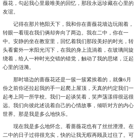
薇花，勾起我心里最唯美的回忆，那段永远珍藏在心里的
友谊。
记得在那片艳阳天下，我和你在蔷薇花墙边玩闹着，
转眼一看现在我们俩却奔向了两边。我在二中，你在一
中。安静的坐在教室里，回忆着我们那段美好的时光，转
头看窗外一米阳光泻下，在我的身上流淌着，在玻璃间旋
绕着，给人一种时光交错的错觉，触动了我的思绪，泛起
心里的涟漪。
那时墙边的蔷薇花还是一簇一簇紧挨着的，就像6月
份之前你还拉起我的手一起爬上屋顶，天真的约定我们一
起考上同一所学校。我们一起谈笑着，笑声荡漾得很远很
远。我们向彼此述说着自己的心情故事，倾听对方的内心
世界。那是我是多么地快乐。
现在我是多么地怀念。看蔷薇花也有了丝丝湮湮。在
二中的日子过得很充实，快的让我无暇再顾及过往了。可