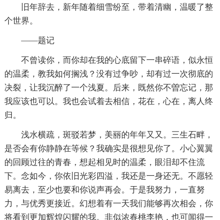
旧年辞去，新年随着细雪纷至，带着清幽，温暖了整
个世界。
——题记
不曾读你，而你却在我的心底留下一串碎语，似永恒
的温柔，教我如何搁浅？没有过争吵，却有过一次彻底的
决裂，让我沉醉了一个浅夏。后来，既然你不曽忘记，那
我应该也可以。我也会试着去相信，花在，心在，离人终
归。
浅水横疏，斑驳若梦，美丽的年年又又。三生石畔，
是否会有你静静在等候？我确实是很想见你了。小心翼翼
的回顾过往的青春，想起相见时的温柔，眼泪却不住流
下。念如今，你依旧光彩四溢，我还是一身还无。不愿轻
易离去，至少也要和你说声再会。于是我努力，一直努
力，与优秀更接近。幻想着有一天我们能够再次相会，你
将看到更加辉煌闪耀的我。非似浓春桃李艳，也可闻得一