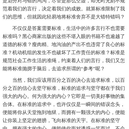
是划分对与错的鸿沟，尽管是那么空虚，却无时无刻不规
范着我们的言行，决定着我们的成败。就算标准限制了我
们的思维，但就因此轻易地将标准舍弃不是大错特错吗？
不仅仅是答案需要标准，生活中的许多言行不也需要
标准吗？黑心商家出版的这些不堪入眼的书籍不也逾越了
道德的标准？瘦肉精、地沟油的产出不也违背了良心的标
准？机动机组的发生不也破坏了工作责任的标准？标准是
规范社会工作生活的准绳，约束着人们的言行，我们又怎
能将标准抛掷于脑后，去追求所谓的“参考”呢？
当然，我们应该用百分之百的决心去追求标准，以百
分之百的信心去坚守标准，标准的追求与坚守都在于我们
强大的内心。何为强大的内心？它即是一切美好事物的集
合体。在标准的追求中，也许仅仅是一瞬间的错误念头，
便能将你从天堂拖到地狱，而拥有一颗强大的内心，便能
让你装上坚定的翅膀，飞向标准的天宇。在标准的坚守
中，拥有强大的内心，便能使你面对诱惑一笑而过，不会