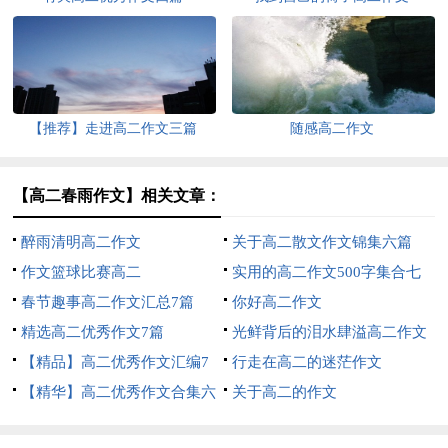
【推荐】走进高二作文三篇
随感高二作文
【高二春雨作文】相关文章：
醉雨清明高二作文
关于高二散文作文锦集六篇
作文篮球比赛高二
实用的高二作文500字集合七
春节趣事高二作文汇总7篇
篇
你好高二作文
精选高二优秀作文7篇
光鲜背后的泪水肆溢高二作文
【精品】高二优秀作文汇编7
行走在高二的迷茫作文
篇
【精华】高二优秀作文合集六
关于高二的作文
篇