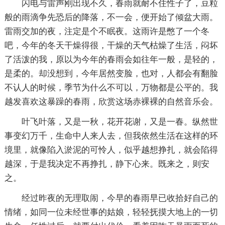
闪电与雷声刚出现不久，春雨就耐不住性子了，豆粒
般的雨滴争先恐后的降落，不一会，便开始了倾盆大雨。
雷雨交加的夜，注定是个不眠夜。这雨许是憋了一个冬
吧，今年的冬天干燥得很，干燥的天气枯燥了生活，闷坏
了活泼的我，原以为今年的春雨会如往年一般，是轻的，
是柔的。却没想到，今年居然变脸，也对，人都会有翻脸
不认人的时候，季节为什么不可以，万物都是公平的。我
越发喜欢这暴躁的春雨，欣赏这场赤裸裸的自然音乐会。
叶飞叶落，又是一秋，花开花谢，又是一春。纵然世
事变幻万千，生命中人来人去，但我依然生活在这样的环
境里，就像陷入淤泥的可怜人，似乎越想挣扎，就会陷得
越深，于是我决定不再挣扎，静下心来。既来之，则安
之。
经过昨夜的无理取闹，今早的春雨早已收拾好自己的
情绪，如同一位未经世事的姑娘，轻轻抚摸大地上的一切