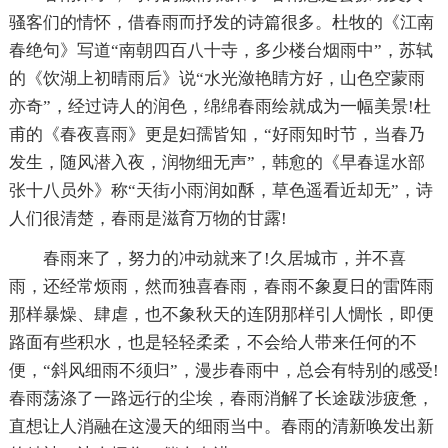
骚客们的情怀，借春雨而抒发的诗篇很多。杜牧的《江南
春绝句》写道“南朝四百八十寺，多少楼台烟雨中”，苏轼
的《饮湖上初晴雨后》说“水光潋艳睛方好，山色空蒙雨
亦奇”，经过诗人的润色，绵绵春雨绘就成为一幅美景!杜
甫的《春夜喜雨》更是妇孺皆知，“好雨知时节，当春乃
发生，随风潜入夜，润物细无声”，韩愈的《早春逞水部
张十八员外》称“天街小雨润如酥，草色遥看近却无”，诗
人们很清楚，春雨是滋育万物的甘露!
春雨来了，努力的冲动就来了!久居城市，并不喜
雨，还经常烦雨，然而独喜春雨，春雨不象夏日的雷阵雨
那样暴燥、肆虐，也不象秋天的连阴那样引人惆怅，即便
路面有些积水，也是轻轻柔柔，不会给人带来任何的不
便，“斜风细雨不须归”，漫步春雨中，总会有特别的感受!
春雨荡涤了一路远行的尘埃，春雨消解了长途跋涉疲惫，
直想让人消融在这漫天的细雨当中。春雨的清新唤发出新