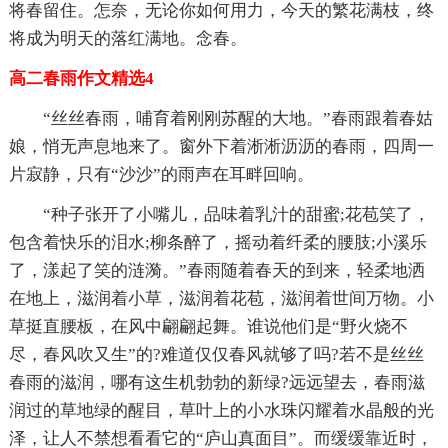
将春留住。怎奈，无论你如何用力，今天的繁花满枝，终
将成为明天的落红满地。念春。
高二春雨作文精选4
“丝丝春雨，哺育着刚刚苏醒的大地。”春雨跟着春姑
娘，悄无声息地来了。窗外下着淅淅沥沥的春雨，四周一
片寂静，只有“沙沙”的雨声在耳畔回响。
“种子张开了小嘴儿，品味着乳汁的甜蜜;花苞笑了，
包含着快乐的泪水;柳条醉了，摇动着纤柔的腰肢;小溪乐
了，漾起了笑的涟漪。”春雨随着春天的到来，轻柔地洒
在地上，滋润着小草，滋润着花苞，滋润着世间万物。小
草挺直腰板，在风中翩翩起舞。谁说他们是“野火烧不
尽，春风吹又生”的?难道仅仅春风就够了吗?若不是丝丝
春雨的滋润，哪有这生机勃勃的新绿?远远望去，春雨滋
润过的草地绿的醒目，草叶上的小水珠闪耀着水晶般的光
泽，让人不禁想看看它的“庐山真面目”。而缓缓靠近时，