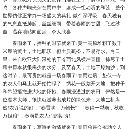
鸣，各种声响夹杂在雨声中，凑成一组动听的和弦，整个
世界仿佛正举办一场盛大的典礼!做个深呼吸，春天独有
的气息直抵肺腑，丝丝细雨，带着春雨的甘甜，飞过纱
窗，温存地贴向面庞，令人欣喜!
春雨来了，播种的时节就来了!黄土高原堆积了数千
米厚的黄土，土地肥沃，但土质疏松，不易存水。冬日
里，来自欧亚大陆深处的干冷西北风横冲直撞，掠尽了土
壤中原本就很稀少的水分，及至春天，土地干燥如沙，到
这时节，最可贵的就是一场春雨了!春雨过后，蛰伏一冬
的农人们马上就开始忙碌了，绣花一般划开大地，把种子
和希望播撒进大地的怀抱。春雨浸透过的农田，俨然是一
位魔术大师，很快就滋养出成片的绿色来，大地生机盎
然!农谚说的好，“春雷响，万物长”，“春得一犁雨，秋收
万担粮”，春雨是农人们的期盼!
春雨来了，写诗的激情就来了!春雨总是会撩动文人