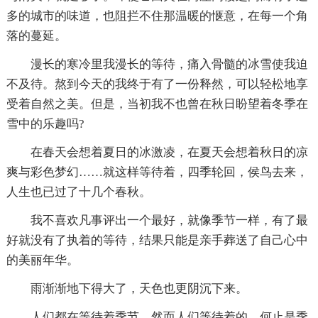
多的城市的味道，也阻拦不住那温暖的惬意，在每一个角
落的蔓延。
漫长的寒冷里我漫长的等待，痛入骨髓的冰雪使我迫
不及待。熬到今天的我终于有了一份释然，可以轻松地享
受着自然之美。但是，当初我不也曾在秋日盼望着冬季在
雪中的乐趣吗?
在春天会想着夏日的冰激凌，在夏天会想着秋日的凉
爽与彩色梦幻……就这样等待着，四季轮回，侯鸟去来，
人生也已过了十几个春秋。
我不喜欢凡事评出一个最好，就像季节一样，有了最
好就没有了执着的等待，结果只能是亲手葬送了自己心中
的美丽年华。
雨渐渐地下得大了，天色也更阴沉下来。
人们都在等待着季节，然而人们等待着的，何止是季