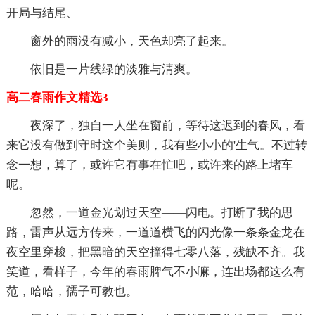
开局与结尾、
窗外的雨没有减小，天色却亮了起来。
依旧是一片线绿的淡雅与清爽。
高二春雨作文精选3
夜深了，独自一人坐在窗前，等待这迟到的春风，看
来它没有做到守时这个美则，我有些小小的'生气。不过转
念一想，算了，或许它有事在忙吧，或许来的路上堵车
呢。
忽然，一道金光划过天空——闪电。打断了我的思
路，雷声从远方传来，一道道横飞的闪光像一条条金龙在
夜空里穿梭，把黑暗的天空撞得七零八落，残缺不齐。我
笑道，看样子，今年的春雨脾气不小嘛，连出场都这么有
范，哈哈，孺子可教也。