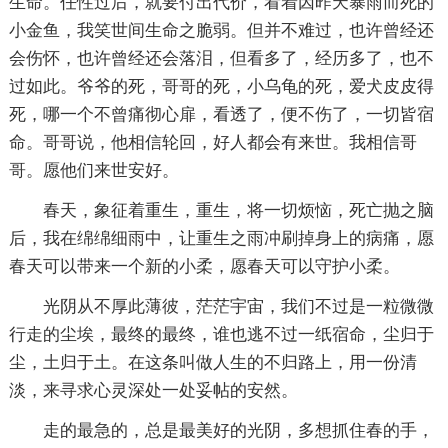
生命。任性过后，就要付出代价，看着因昨天暴雨而死的
小金鱼，我笑世间生命之脆弱。但并不难过，也许曾经还
会伤怀，也许曾经还会落泪，但看多了，经历多了，也不
过如此。爷爷的死，哥哥的死，小乌龟的死，爱犬皮皮得
死，哪一个不曾痛彻心扉，看透了，便不伤了，一切皆宿
命。哥哥说，他相信轮回，好人都会有来世。我相信哥
哥。愿他们来世安好。
春天，象征着重生，重生，将一切烦恼，死亡抛之脑
后，我在绵绵细雨中，让重生之雨冲刷掉身上的病痛，愿
春天可以带来一个新的小柔，愿春天可以守护小柔。
光阴从不厚此薄彼，茫茫宇宙，我们不过是一粒微微
行走的尘埃，最终的最终，谁也逃不过一纸宿命，尘归于
尘，土归于土。在这条叫做人生的不归路上，用一份清
淡，来寻求心灵深处一处妥帖的安然。
走的最急的，总是最美好的光阴，多想抓住春的手，