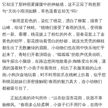
它却没了那种雨雾朦胧中的神秘感，这不正应了韩愈那
句“天街小雨润如酥，草色遥看近却无”吗?
“春雨是彩色的，染红了桃花，漂白了柳絮，描青了
山峰，绘绿了秧畦。”植物们接受了春雨的洗礼，变得焕
然一新。看哪，桃花披上了粉红的外衣，迎春花套上了金
黄色的铠甲，梨花摆动着雪白的纱裙，就连光秃秃的柳枝
都生出了无数嫩绿的眉眼。小动物们也在雨中快乐地忙乎
起来了。青蛙们开着演唱会，”呱呱呱”的歌声优美动听。
蜗牛探出小脑袋，在路边悠闲地散着步;蜘蛛变出长绳，潇
洒的荡着秋千;小燕子衔着雨丝，织出了衣服美丽的山水
画;小狗兴奋地玩着，时不时用前爪在桃树上扒着，似乎想
和桃花姐妹们亲密接触呢!春雨的魅力真大，连小动物们
都被吸引住了。
正如志南的诗句所吟：“沾衣欲湿杏花雨，吹面不寒
杨柳风。”春雨多么轻柔啊，小孩子们不用打伞，在雨中