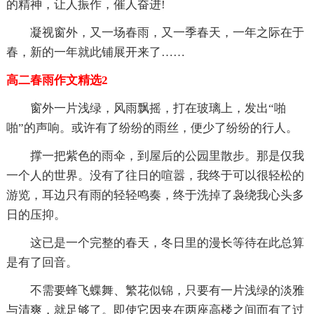
的精神，让人振作，催人奋进!
凝视窗外，又一场春雨，又一季春天，一年之际在于
春，新的一年就此铺展开来了……
高二春雨作文精选2
窗外一片浅绿，风雨飘摇，打在玻璃上，发出“啪
啪”的声响。或许有了纷纷的雨丝，便少了纷纷的行人。
撑一把紫色的雨伞，到屋后的公园里散步。那是仅我
一个人的世界。没有了往日的喧嚣，我终于可以很轻松的
游览，耳边只有雨的轻轻鸣奏，终于洗掉了袅绕我心头多
日的压抑。
这已是一个完整的春天，冬日里的漫长等待在此总算
是有了回音。
不需要蜂飞蝶舞、繁花似锦，只要有一片浅绿的淡雅
与清爽，就足够了。即使它因夹在两座高楼之间而有了过