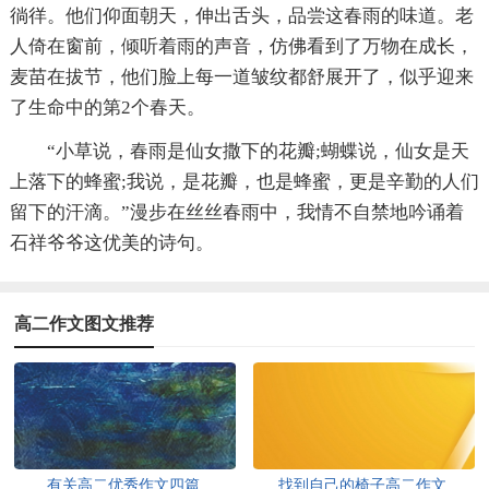
徜徉。他们仰面朝天，伸出舌头，品尝这春雨的味道。老
人倚在窗前，倾听着雨的声音，仿佛看到了万物在成长，
麦苗在拔节，他们脸上每一道皱纹都舒展开了，似乎迎来
了生命中的第2个春天。
“小草说，春雨是仙女撒下的花瓣;蝴蝶说，仙女是天
上落下的蜂蜜;我说，是花瓣，也是蜂蜜，更是辛勤的人们
留下的汗滴。”漫步在丝丝春雨中，我情不自禁地吟诵着
石祥爷爷这优美的诗句。
高二作文图文推荐
有关高二优秀作文四篇
找到自己的椅子高二作文