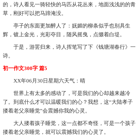
的，诗人看见一骑轻快的马匹从花丛来，地面浅浅的的青
草，刚好可以把马蹄淹没。
亭子的东面更加醉人了：妩媚的柳条似乎也别具生
辉，镀上金光，光彩夺目，随风摇曳，点缀着白堤。
于是，游罢归来，诗人挥笔写了下《钱塘湖春行》一
诗。
初一作文300字 篇5
XX年06月30日星期六天气：晴
世界上有太多的感动了，可是我们的心却越来越冷
了。到底什么才可以温暖我们的心？我想，这“大陆孝子
搂着老父亲睡觉”会震撼你我的心灵。
大人搂着孩子睡觉，这一点都不奇怪，可是一个孩子
搂着老父亲睡觉，就可以震撼我们的心灵了。