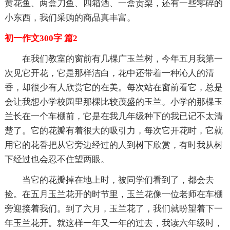
黄花鱼、两盒刀鱼、四箱酒、一盒贡梨，还有一些零碎的
小东西，我们采购的商品真丰富。
初一作文300字 篇2
在我们教室的窗前有几棵广玉兰树，今年五月我第一
次见它开花，它是那样洁白，花中还带着一种沁人的清
香，却很少有人欣赏它的在美。每次站在窗前看它，总是
会让我想小学校园里那棵比较茂盛的玉兰。小学的那棵玉
兰长在一个车棚前，它是在我几年级种下的我已记不太清
楚了。它的花瓣有着很大的吸引力，每次它开花时，它就
用它的花香把从它旁边经过的人到树下欣赏，有时我从树
下经过也会忍不住望两眼。
当它的花瓣掉在地上时，被同学们看到了，都会去
捡。在五月玉兰花开的时节里，玉兰花像一位老师在车棚
旁迎接着我们。到了六月，玉兰花了，我们就盼望着下一
年玉兰花开。就这样一年又一年的过去，我读六年级时，