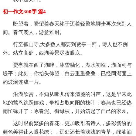
初一作文300字 篇4
盼望着，盼望着春天终于迈着轻盈地脚步再次来到人
间。春气袭人，游意难耐。
行至孤山寺,大多数人都要到贾亭一拜，诗人也不例
外。站立高处，西湖美景尽收眼底。
贾亭就在西子湖畔，冰雪融化，湖水初涨，湖面刚与
堤平；此刻，你抬头仰望，白云重重叠叠，已经同湖面上
的波澜连成一片。
沿湖欣赏，不知从哪儿传来清脆的叫声，这是早来此
地的莺鸟跳跃嬉戏，争相占取向阳的枝叶；春燕也已经热
闹忙碌开了：啄春泥、衔绿枝，开始筑起了自己的家园。
这时眼前繁多的春花，更加吸引着诗人，多彩缤纷的
颜色美得让人眼花缭；，远处还长着浅浅的青草，绿油油