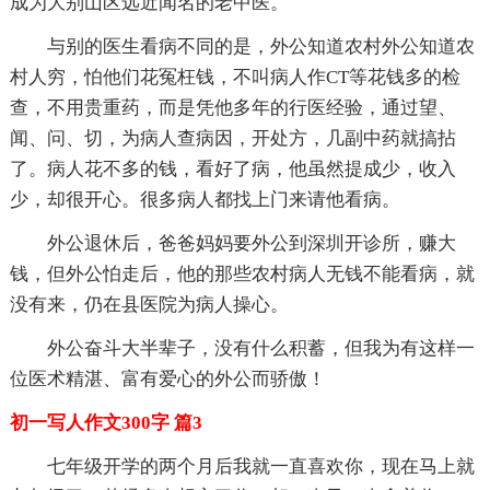
成为大别山区远近闻名的老中医。
与别的医生看病不同的是，外公知道农村外公知道农
村人穷，怕他们花冤枉钱，不叫病人作CT等花钱多的检
查，不用贵重药，而是凭他多年的行医经验，通过望、
闻、问、切，为病人查病因，开处方，几副中药就搞拈
了。病人花不多的钱，看好了病，他虽然提成少，收入
少，却很开心。很多病人都找上门来请他看病。
外公退休后，爸爸妈妈要外公到深圳开诊所，赚大
钱，但外公怕走后，他的那些农村病人无钱不能看病，就
没有来，仍在县医院为病人操心。
外公奋斗大半辈子，没有什么积蓄，但我为有这样一
位医术精湛、富有爱心的外公而骄傲！
初一写人作文300字 篇3
七年级开学的两个月后我就一直喜欢你，现在马上就