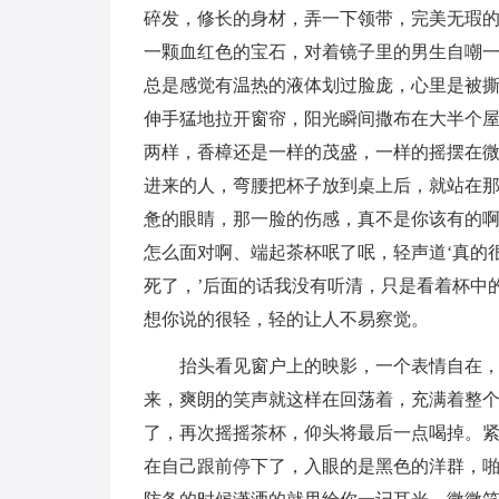
碎发，修长的身材，弄一下领带，完美无瑕
一颗血红色的宝石，对着镜子里的男生自嘲
总是感觉有温热的液体划过脸庞，心里是被撕
伸手猛地拉开窗帘，阳光瞬间撒布在大半个
两样，香樟还是一样的茂盛，一样的摇摆在
进来的人，弯腰把杯子放到桌上后，就站在
惫的眼睛，那一脸的伤感，真不是你该有的
怎么面对啊、端起茶杯呡了呡，轻声道‘真的
死了，’后面的话我没有听清，只是看着杯中
想你说的很轻，轻的让人不易察觉。
抬头看见窗户上的映影，一个表情自在
来，爽朗的笑声就这样在回荡着，充满着整
了，再次摇摇茶杯，仰头将最后一点喝掉。
在自己跟前停下了，入眼的是黑色的洋群，