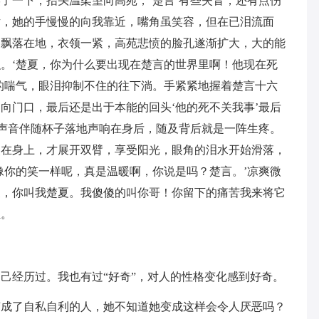
了一下，抬头温柔望向高苑，‘楚言’有些失音，还有点伤
话，她的手慢慢的向我靠近，嘴角虽笑容，但在已泪流面
帕飘落在地，衣领一紧，高苑悲愤的脸孔遂渐扩大，大的能
。‘楚夏，你为什么要出现在楚言的世界里啊！他现在死
的喘气，眼泪抑制不住的往下淌。手紧紧地握着楚言十六
向门口，最后还是出于本能的回头‘他的死不关我事’最后
的声音伴随杯子落地声响在身后，随及背后就是一阵生疼。
照在身上，才展开双臂，享受阳光，眼角的泪水开始滑落，
像你的笑一样呢，真是温暖啊，你说是吗？楚言。’凉爽微
夏，你叫我楚夏。我傻傻的叫你哥！你留下的痛苦我来将它
担。
己经历过。我也有过“好奇”，对人的性格变化感到好奇。
变成了自私自利的人，她不知道她变成这样会令人厌恶吗？