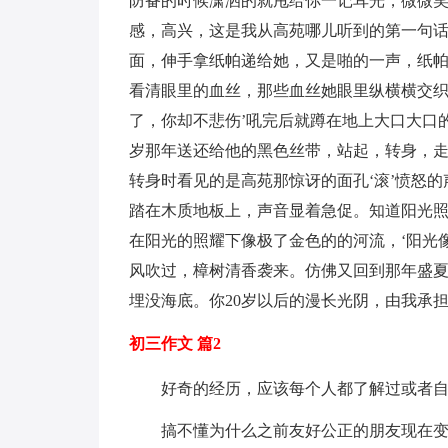
防备的时候潇洒的就甩给你一记耳光，微微笑
感，高兴，这是我从高苑哪儿听到的第一句
面，伸手拿纸帕递给她，又是啪的一声，纸
看清眼里的血丝，那些血丝她眼里纵横横交织
了，你却不悲伤’吼完后就蹲在地上大口大口
岁那年送还给他的黑色丝带，站起，转身，走
转身时看见的是高苑那惊讶的面孔‘滚’愤怒
踏在木质地板上，声音显着急促。知道阳光
在阳光的照耀下像极了金色的的河流，‘阳光
风吹过，樟树清香袭来。仿佛又回到那年盛
埋没海底。你20岁以后的漫长光阴，由我承
初三作文 篇2
好奇的经历，应该每个人都了解过或者自
搞不懂为什么之前友好公正的朋友现在