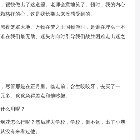
头，很快做出了这道题。老师会意地笑了。顿时，我的内心
一颗慈祥的心，这是我长期以来没感受到的。
？黑夜笼罩大地、万物在梦之王国畅游时，是谁在埋头一本
是谁在我们最无助、迷失方向时引导我们战胜困难走出迷之
么，尽管那是在正月里。临走前，含生咬咬牙，去买了一
三元多。爸爸急得差点和他吵架。
有什么用呢？
有烟花怎么行呢？然后就去学校，学校，倒不远，出了小巷
妈从没有来看过他。