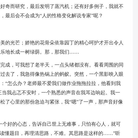
水好奇而研究，最后发明了蒸汽机；还有好多例子，我就不
，最后会不会成为“人的性格变化解说专家”呢？
柔美的光芒；娇艳的花骨朵依靠园丁的精心呵护才开出令人
快乐地长成一树绿荫。那，那我们……
课完成，可我想了老半天，一点头绪都没有。看看周围的同
快过去了，我急得像热锅上的蚂蚁。突然，一个黑影映入眼
：“怎么办？老师最不爱我们做作业拖拖拉拉，他看到我
”正当我忐忑不安时，一个熟悉的声音在我耳边响起。我一
松了心里的那份急迫与紧张，我“嗯”了一声，那声音好像
一个好的心态，告诉自己世上无难事，只怕有心人，就可
要读懂题目，再理清思路，不难。其思路是这样的……”听