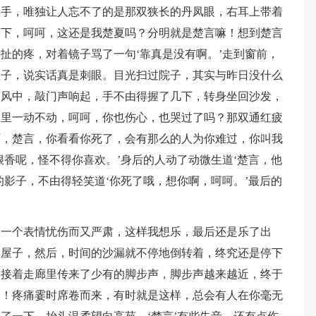
的手，唯独让人忘不了的是那双狭长的丹凤眼，右耳上带着
一下，呵呵，这还是我楚夏吗？分明就是楚言嘛！想到楚言
扯的疼，对着镜子骂了一句‘靠真是没有啊。’走到窗前，
屋子，说实话真是刺眼。目光扫过院子，其实与昨日没什么
微风中，敲门声响起，手不由得握了几下，转身坐回沙发，
那里一动不动，呵呵，你也伤心，也哭过了吗？那双通红疲
啊，楚言，你看看你死了，会有那么的人为你难过，你叫我
很香呢，怪不得你喜欢。’身后的人动了动微生道‘楚言，他
的影子，不由得轻笑道‘你死了哦，想你啊，呵呵。’最后的
，一个表情忧伤而又严肃，这样我想乐，最后还是乐了出
个屋子，然后，时间的沙漏就不停地倒转着，终究还是停下
紧接着走廊里传来了少有的脚步声，脚步声越来越近，终于
啪！疼痛霎时席卷而来，有时就是这样，总会有人在你毫无