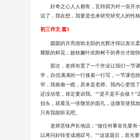
好奇之心人人都有，瓦特因为对一壶开
说了，我在想，我要是也来研究研究人的性格
初三作文 篇3
圆圆的月亮借助太阳的光辉才得以发出
耀眼的鲜花；姣枝嫩叶依附树干的养分才能
那次，老师布置了一个作业让我们一节
学，自信满满的一行接着一行写，一节课也
帘，我偷偷一瞧，原来是老师。我内心更慌了
还没动笔，肯定要训我。”“是不是不会做？
抬头，就看见一张微笑的面孔，这微笑使我放
只有我能听见吧。
老师意味声长地说：“做任何事首先要有
以将问好转变成感叹号。”“这道题目，首先