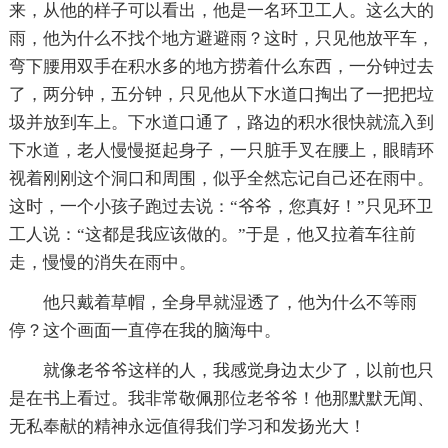
来，从他的样子可以看出，他是一名环卫工人。这么大的
雨，他为什么不找个地方避避雨？这时，只见他放平车，
弯下腰用双手在积水多的地方捞着什么东西，一分钟过去
了，两分钟，五分钟，只见他从下水道口掏出了一把把垃
圾并放到车上。下水道口通了，路边的积水很快就流入到
下水道，老人慢慢挺起身子，一只脏手叉在腰上，眼睛环
视着刚刚这个洞口和周围，似乎全然忘记自己还在雨中。
这时，一个小孩子跑过去说：“爷爷，您真好！”只见环卫
工人说：“这都是我应该做的。”于是，他又拉着车往前
走，慢慢的消失在雨中。
他只戴着草帽，全身早就湿透了，他为什么不等雨
停？这个画面一直停在我的脑海中。
就像老爷爷这样的人，我感觉身边太少了，以前也只
是在书上看过。我非常敬佩那位老爷爷！他那默默无闻、
无私奉献的精神永远值得我们学习和发扬光大！