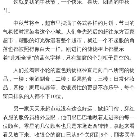
这就是我的中秋节，一个快乐、喜庆、团圆的中秋
节。
中秋节将至，超市里摆满了各式各样的月饼，节日的
气氛顿时渲染着这个小城。人们争先恐后的赶往东方百家
超市，耀眼的灯光弥漫着整个超市，就连一个不起眼的角
落也都被照得像白天一样。刚进门的储物柜上都显示
着“此柜全满”的蓝色字样，只有靠窗的个别柜子是空的。
人们拉着带小轮的蓝色购物框径直走向自己所需的物
品，一楼：烟酒副食，二楼：瓜果熟食，三楼：日常化妆
品，四楼：家用电器等。收银员忙的更是不亦乐乎，每个
窗口排队的人都不下10位。
另一家天天乐超市就没有这么好运，掀起门帘，穿红
衣服的服务员格外显眼，他们眼巴巴地瞅着走进来的每一
位顾客。零星的几位顾客也只是东逛逛西转转，拿起来看
看又放下来。收银台的窗口已从8个关闭到5个，顾客买单