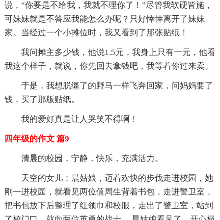
说，“你要是不给我，我就不理你了！”尽管我软硬皆施，
可妹妹就是不答应我能怎么办呢？只好悻悻离开了妹妹
家。当经过一个小摊位时，我又看到了那张贴纸！
我问摊主多少钱，他说1.5元，我身上只有一元，他看
我这个样子，就说，你先回去拿钱吧，我等着你过来卖。
于是，我想脱缰了的野马一样飞奔回家，问妈妈要了
钱，买了那版贴纸。
我的爱好真是让人哭笑不得啊！
四年级的作文 篇9
清晨的校园，宁静，快乐，充满活力。
天空的女儿：晨姑娘，迈着欢快的步伐走进校园，她
刚一进校园，就看见两位值周生背着书包，走进警卫室，
把书包放下后整理了红领巾和校服，走出了警卫室，站到
了校门口。就向两位英勇的战士 。晨姑娘看见了，开心极