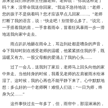
原来是我们班的班主任颜老师。老师说：“你就这样走了
吗？来，没带伞我送你回家。”我迫不急待地说：“老师，
您的孩子不是病着吗？您才应该早点儿回家……。”老师
打断了我的语言，说：“快走吧！别管那么多了。”说完，
一手搭着我的肩，一手拿着雨伞，冒着狂风暴雨一步一滑
地送我向家中走去。
雨点叭叭地砸在雨伞上，耳边到处都是嘈杂的声音，
伞下我却时刻在感受老师的温暖，他紧紧抓住我的手，既
温暖又有力。一股父母般的爱涌上了我的心头……
过了一会儿，送我到了家后，老师马上回头向他的家
中奔走。当他转身的时候，我看见老师的左肩被雨水给淋
湿了。这时候，我的心再也不能平静下来了。心中默默地
想：多么好的一个老师啊！难怪人们说：“一日为师，终
身为父……”
这件事快过去一年多了，但，雨帘中，那湿淋淋的，