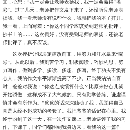
文，心想：“我一定会让老师表扬我，我一定会赢得“喝
彩”。过了几天，老师把作文发下来了，还没听见老师表
扬我。我一看老师没有说些什么，我就把我的本子打开。
我一看，上面写着：“你这个同学应该受到老师的批评，
抄书上的……”这次倒好，没有受到老师的表扬，还被老
师批评了，真不应该。
这次挫折让我决定痛改前非，用努力和汗水赢来“喝
彩”。从此以后，我刻苦学习，积极阅读，巧妙构思，努
力写作，做到多学、多读、多想、多写。终于功夫不负有
心人，我的作文水平渐渐提高了不少。正当我沾沾自喜
时，爸爸对我说：“你这点成绩算什么？比原来好点儿就
开始骄傲，这样成不了大气候的。只有勤学苦练、谦虚谨
慎才会有所作为。”爸爸的话深深触动了我，我觉得自己
真是太经不起成功的考验了。我把爷爷的话记在心里。我
终于盼到了这一天，在一次作文课上，老师讲评了我的习
作。下课了，同学们都围到我身边来，看我的这一篇作