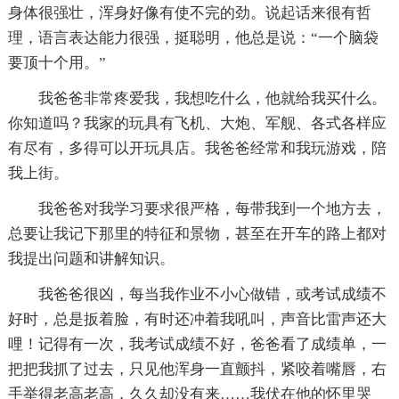
身体很强壮，浑身好像有使不完的劲。说起话来很有哲
理，语言表达能力很强，挺聪明，他总是说：“一个脑袋
要顶十个用。”
我爸爸非常疼爱我，我想吃什么，他就给我买什么。
你知道吗？我家的玩具有飞机、大炮、军舰、各式各样应
有尽有，多得可以开玩具店。我爸爸经常和我玩游戏，陪
我上街。
我爸爸对我学习要求很严格，每带我到一个地方去，
总要让我记下那里的特征和景物，甚至在开车的路上都对
我提出问题和讲解知识。
我爸爸很凶，每当我作业不小心做错，或考试成绩不
好时，总是扳着脸，有时还冲着我吼叫，声音比雷声还大
哩！记得有一次，我考试成绩不好，爸爸看了成绩单，一
把把我抓了过去，只见他浑身一直颤抖，紧咬着嘴唇，右
手举得老高老高，久久却没有来……我伏在他的怀里哭