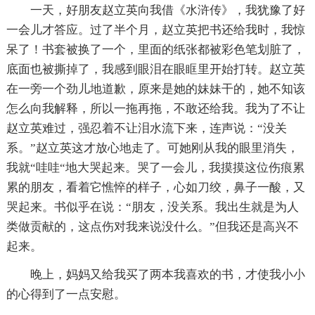
一天，好朋友赵立英向我借《水浒传》，我犹豫了好
一会儿才答应。过了半个月，赵立英把书还给我时，我惊
呆了！书套被换了一个，里面的纸张都被彩色笔划脏了，
底面也被撕掉了，我感到眼泪在眼眶里开始打转。赵立英
在一旁一个劲儿地道歉，原来是她的妹妹干的，她不知该
怎么向我解释，所以一拖再拖，不敢还给我。我为了不让
赵立英难过，强忍着不让泪水流下来，连声说：“没关
系。”赵立英这才放心地走了。可她刚从我的眼里消失，
我就“哇哇“地大哭起来。哭了一会儿，我摸摸这位伤痕累
累的朋友，看着它憔悴的样子，心如刀绞，鼻子一酸，又
哭起来。书似乎在说：“朋友，没关系。我出生就是为人
类做贡献的，这点伤对我来说没什么。”但我还是高兴不
起来。
晚上，妈妈又给我买了两本我喜欢的书，才使我小小
的心得到了一点安慰。