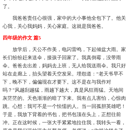
了。
我爸爸责任心很强，家中的大小事他全包下了。他关
心我，关心我妈妈，关心家庭。这就是我爸爸。
四年级的作文 篇5
放学后，天公不作美，电闪雷鸣，下起倾盆大雨。家
长们纷纷赶来送伞，接孩子回家了。我真倒霉，没带雨
伞。爸爸去出差，妈妈去上班，无人给我送雨伞。我只好
站在走廊上，抬头望着天空发呆。埋怨道：“老天爷早不
下，晚不下，偏偏现在才要下。这不是在与我作对
吗？”风越刮越猛，雨越下越大，真是风狂雨猛。天地间
灰茫茫的。天色渐渐的暗了下来。我有点儿害怕，心惊肉
跳。心想：我可不是一个怯懦的人。当一回孤胆英雄吧！
于是，我放下背着的书包，把书包顶在头上，正想往前
冲。正在这时候，一张大手紧紧地拉住我，我转头一看，