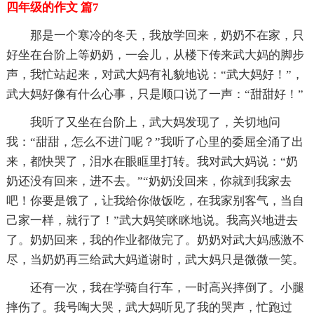
四年级的作文 篇7
那是一个寒冷的冬天，我放学回来，奶奶不在家，只
好坐在台阶上等奶奶，一会儿，从楼下传来武大妈的脚步
声，我忙站起来，对武大妈有礼貌地说：“武大妈好！”，
武大妈好像有什么心事，只是顺口说了一声：“甜甜好！”
我听了又坐在台阶上，武大妈发现了，关切地问
我：“甜甜，怎么不进门呢？”我听了心里的委屈全涌了出
来，都快哭了，泪水在眼眶里打转。我对武大妈说：“奶
奶还没有回来，进不去。”“奶奶没回来，你就到我家去
吧！你要是饿了，让我给你做饭吃，在我家别客气，当自
己家一样，就行了！”武大妈笑眯眯地说。我高兴地进去
了。奶奶回来，我的作业都做完了。奶奶对武大妈感激不
尽，当奶奶再三给武大妈道谢时，武大妈只是微微一笑。
还有一次，我在学骑自行车，一时高兴摔倒了。小腿
摔伤了。我号啕大哭，武大妈听见了我的哭声，忙跑过