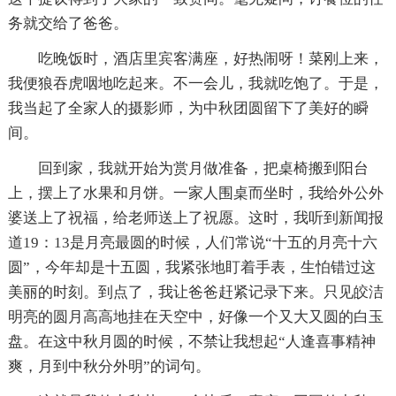
务就交给了爸爸。
吃晚饭时，酒店里宾客满座，好热闹呀！菜刚上来，
我便狼吞虎咽地吃起来。不一会儿，我就吃饱了。于是，
我当起了全家人的摄影师，为中秋团圆留下了美好的瞬
间。
回到家，我就开始为赏月做准备，把桌椅搬到阳台
上，摆上了水果和月饼。一家人围桌而坐时，我给外公外
婆送上了祝福，给老师送上了祝愿。这时，我听到新闻报
道19：13是月亮最圆的时候，人们常说“十五的月亮十六
圆”，今年却是十五圆，我紧张地盯着手表，生怕错过这
美丽的时刻。到点了，我让爸爸赶紧记录下来。只见皎洁
明亮的圆月高高地挂在天空中，好像一个又大又圆的白玉
盘。在这中秋月圆的时候，不禁让我想起“人逢喜事精神
爽，月到中秋分外明”的词句。