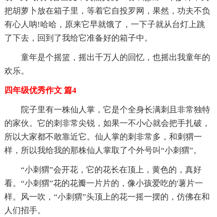
把胡萝卜放在箱子里，等着它自投罗网，果然，功夫不负
有心人呐!哈哈，原来它早就饿了，一下子就从台灯上跳
了下去，回到了我给它准备好的箱子中。
童年是个摇篮，摇出千万人的回忆，也摇出我童年的
欢乐。
四年级优秀作文 篇4
院子里有一株仙人掌，它是个全身长满刺且非常独特
的家伙。它的刺非常尖锐，如果一不小心就会把手扎破，
所以大家都不敢靠近它。仙人掌的刺非常多，和刺猬一
样，所以我给我的那株仙人掌取了个外号叫“小刺猬”。
“小刺猬”会开花，它的花长在顶上，黄色的，真好
看。“小刺猬”花的花瓣一片片的，像小孩爱吃的'薯片一
样。风一吹，“小刺猬”头顶上的花一摇一摆的，仿佛在和
人们招手。