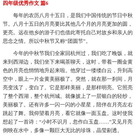
四年级优秀作文 篇6
每年的农历八月十五日，是我们中国传统的节日中秋
节。八月十五日的月亮要比其他几个月的月亮更加的圆，
更亮。远在他乡的游子们也借此寄托自己对故乡和亲人的
思念之情。所以中秋节又称“团圆节”。
今年的中秋节我们全家回杭州过，我们吃了晚饭，就
来到西湖边，我们坐下来喝茶聊天，这时，带着一圈金黄
色的月亮也悄悄地升起来啦。他穿过一缕缕白云，升到高
空中，眼上一片金黄美丽极了。突然，就在那一刹间，月
亮变浅了，变白了。它是那样美丽，是那样明亮。它照亮
了整个西湖，整个杭州城。就像披上了一层银白的轻纱，
美丽极了。还有许多一闪一闪的小星星，陪伴在月亮左右
跳起了舞。我仰望着月亮，看它就像一面玉盘。这时使我
想起了一首诗：“小时不识月，忽作白玉盘……”又见月亮
倒映在水中，多像一颗巨大无比的珍珠，晶莹剔透。