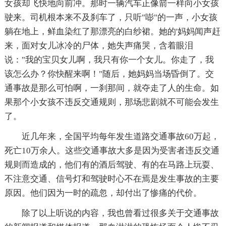
女孩却飞快地向前冲。那时一辆汽车正像箭一样向小女孩
驶来。司机根本来不及刹车了，只听"嘭"的一声，小女孩
躺在地上，鲜血染红了那漂亮的白纱裙。她的'妈妈闻声赶
来，面对女儿冰冷的尸体，她失声痛哭，含着眼泪
说："我的宝贝女儿啊，我只有你一个女儿。你走了，我
该怎么办？你快醒来啊！"随后，她妈妈当场昏倒了。交
通事故是那么可怕啊，一刹那间，就夺走了人的生命。如
果那个小女孩不违反交通规则，那场悲剧就不可能会发生
了。
近几年来，全国平均每年发生道路交通事故60万起，
死亡10万余人。这些交通事故大多是因为受害者违反交通
规则而造成的，他们有的酒后驾驶、有的在马路上玩耍、
不注意交通、信号灯和驾驶时心不在焉是发生事故的主要
原因。他们因为一时的疏忽，却付出了惨痛的代价。
除了以上听说的内容，我也曾看过很多关于交通事故