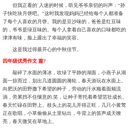
但我正看的`入迷的时候，听见爷爷亲切的叫声：“孙
子快吃块月饼吧。”这时我发现妈妈已经给每个人都准备
了每个人喜欢的月饼。我的是豆沙味的，爸爸是红豆味
的，爷爷是绿豆味的。每个人拿着自己喜欢的口味都吃的
津津有味，脸上露出了幸福的笑容。
这是我过得最开心的中秋佳节。
四年级优秀作文 篇7
敲碎了水面的薄冰，吹绿了平静的湖面，小燕子从湖
面一掠而过，划出几道圆圆的漪轮，春天游玩在水面上。
向肥沃的田野撒下希望的种子，劳动的汗水顺着面颊流
淌，劳累挡不住惬意的.笑，让种子寄托着希望茁壮成长。
春天忙碌在田野上。枝头上的花儿开得正旺，几只小黄莺
正在歌唱，小草偷偷从土里钻出，牛背上的笛声成天嘹
亮，春天微笑在草地上。