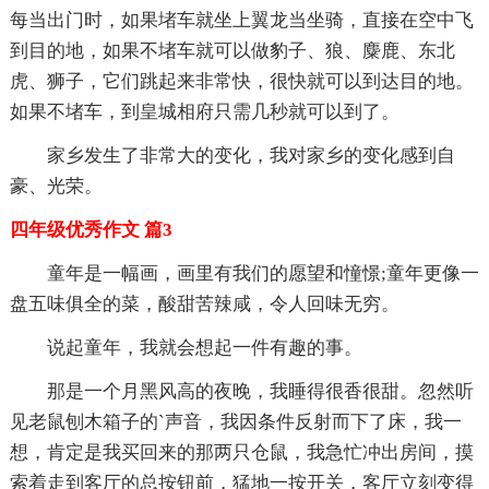
每当出门时，如果堵车就坐上翼龙当坐骑，直接在空中飞
到目的地，如果不堵车就可以做豹子、狼、麋鹿、东北
虎、狮子，它们跳起来非常快，很快就可以到达目的地。
如果不堵车，到皇城相府只需几秒就可以到了。
家乡发生了非常大的变化，我对家乡的变化感到自
豪、光荣。
四年级优秀作文 篇3
童年是一幅画，画里有我们的愿望和憧憬;童年更像一
盘五味俱全的菜，酸甜苦辣咸，令人回味无穷。
说起童年，我就会想起一件有趣的事。
那是一个月黑风高的夜晚，我睡得很香很甜。忽然听
见老鼠刨木箱子的`声音，我因条件反射而下了床，我一
想，肯定是我买回来的那两只仓鼠，我急忙冲出房间，摸
索着走到客厅的总按钮前，猛地一按开关，客厅立刻变得