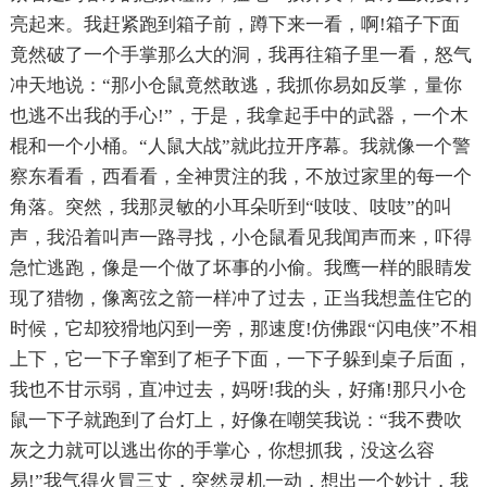
亮起来。我赶紧跑到箱子前，蹲下来一看，啊!箱子下面
竟然破了一个手掌那么大的洞，我再往箱子里一看，怒气
冲天地说：“那小仓鼠竟然敢逃，我抓你易如反掌，量你
也逃不出我的手心!”，于是，我拿起手中的武器，一个木
棍和一个小桶。“人鼠大战”就此拉开序幕。我就像一个警
察东看看，西看看，全神贯注的我，不放过家里的每一个
角落。突然，我那灵敏的小耳朵听到“吱吱、吱吱”的叫
声，我沿着叫声一路寻找，小仓鼠看见我闻声而来，吓得
急忙逃跑，像是一个做了坏事的小偷。我鹰一样的眼睛发
现了猎物，像离弦之箭一样冲了过去，正当我想盖住它的
时候，它却狡猾地闪到一旁，那速度!仿佛跟“闪电侠”不相
上下，它一下子窜到了柜子下面，一下子躲到桌子后面，
我也不甘示弱，直冲过去，妈呀!我的头，好痛!那只小仓
鼠一下子就跑到了台灯上，好像在嘲笑我说：“我不费吹
灰之力就可以逃出你的手掌心，你想抓我，没这么容
易!”我气得火冒三丈，突然灵机一动，想出一个妙计，我