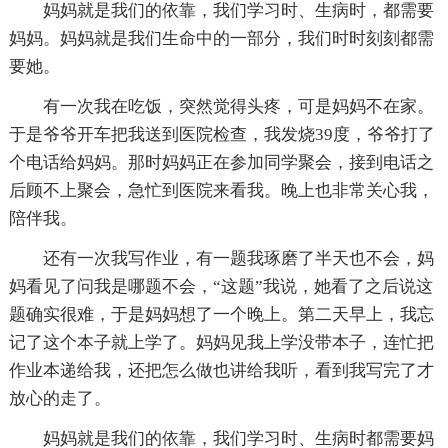
妈妈就是我们的依靠，我们学习时、生病时，都需要
妈妈。妈妈就是我们生命中的一部分，我们时时刻刻都需
要她。
有一次我在吃饭，突然觉得头疼，可是妈妈不在家。
于是爷爷开车把我送到医院检查，我发烧39度，爷爷打了
个电话给妈妈。那时妈妈正在参加同学聚会，接到电话之
后顾不上聚会，急忙到医院来看我。晚上也非常关心我，
陪伴我。
还有一次我写作业，有一题我琢磨了半天也不会，妈
妈看见了问我是哪题不会，“这题”我说，她看了之后说这
题确实很难，于是妈妈想了一个晚上。第二天早上，我忘
记了这个本子就上学了。妈妈见我上学没带本子，连忙把
作业本递给我，还把怎么做也讲给我听，看到我写完了才
放心的走了。
妈妈就是我们的依靠，我们学习时、生病时都需要妈