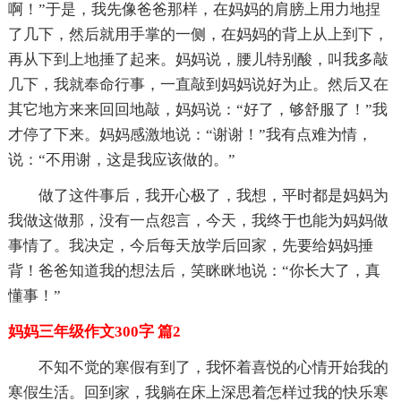
啊！”于是，我先像爸爸那样，在妈妈的肩膀上用力地捏
了几下，然后就用手掌的一侧，在妈妈的背上从上到下，
再从下到上地捶了起来。妈妈说，腰儿特别酸，叫我多敲
几下，我就奉命行事，一直敲到妈妈说好为止。然后又在
其它地方来来回回地敲，妈妈说：“好了，够舒服了！”我
才停了下来。妈妈感激地说：“谢谢！”我有点难为情，
说：“不用谢，这是我应该做的。”
做了这件事后，我开心极了，我想，平时都是妈妈为
我做这做那，没有一点怨言，今天，我终于也能为妈妈做
事情了。我决定，今后每天放学后回家，先要给妈妈捶
背！爸爸知道我的想法后，笑眯眯地说：“你长大了，真
懂事！”
妈妈三年级作文300字 篇2
不知不觉的寒假有到了，我怀着喜悦的心情开始我的
寒假生活。回到家，我躺在床上深思着怎样过我的快乐寒