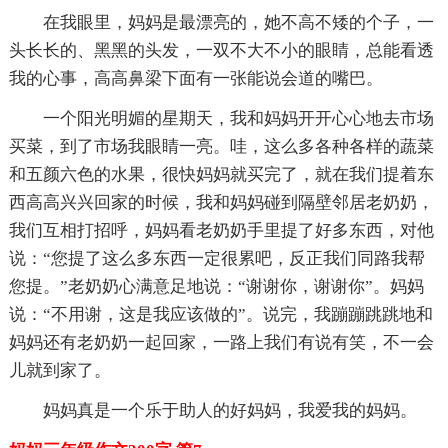
在我眼里，妈妈是最漂亮的，她不高不矮的个子，一
头长长的、黑黑的头发，一双不大不小的眼睛，总能看透
我的心事，高高鼻梁下面有一张能说会道的嘴巴。
一个阳光明媚的星期天，我和妈妈开开心心地去市场
买菜，到了市场我眼睛一亮。哇，这么多各种各样的蔬菜
和五颜六色的水果，很快妈妈就买完了，就在我们提着东
西高高兴兴回家的时候，我和妈妈碰到隔壁邻居老奶奶，
我们互相打招呼，妈妈看老奶奶手里提了好多东西，对他
说：“您提了这么多东西一定很累吧，反正我们同路我帮
您提。”老奶奶心满意足地说：“谢谢你，谢谢你”。妈妈
说：“不用谢，这是我应该做的”。说完，我蹦蹦跳跳地和
妈妈还有老奶奶一起回家，一路上我们有说有笑，不一会
儿就到家了。
妈妈真是一个乐于助人的好妈妈，我爱我的妈妈。