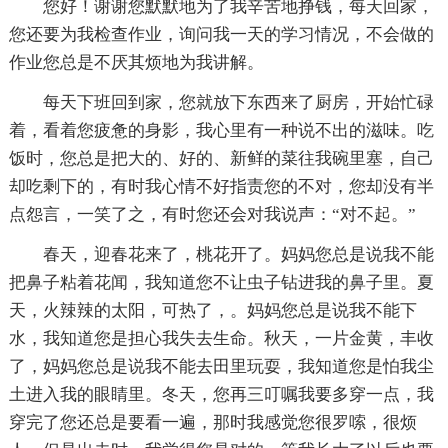
您好！谢谢您默默地为了我辛苦地挣钱，每天回家，
您还要为我检查作业，询问我一天的学习情况，不会做的
作业您总是不厌其烦地为我讲解。
每天下班回到家，您就放下东西来了厨房，开始忙碌
着，看着您疲惫的身影，我心里有一种说不出的滋味。吃
饭时，您总是把大的、好的、新鲜的菜往我碗里塞，自己
却吃剩下的，有时我心情不好指责您的不对，您却没有半
点怨言，一笑了之，有时您还会对我说声：“对不起。”
春天，迎春花来了，桃花开了。妈妈您总是说我不能
把鼻子粘着花闻，我知道您不让虫子钻进我的鼻子里。夏
天，火辣辣的太阳，可热了，。妈妈您总是说我不能下
水，我知道您是担心我失去生命。秋天，一片金黄，丰收
了，妈妈您总是说我不能去田里玩耍，我知道您是怕我尘
土进入我的眼睛里。冬天，您再三叮嘱我要多穿一点，我
穿完了您还总是要看一遍，那时我感觉您很罗嗦，很烦