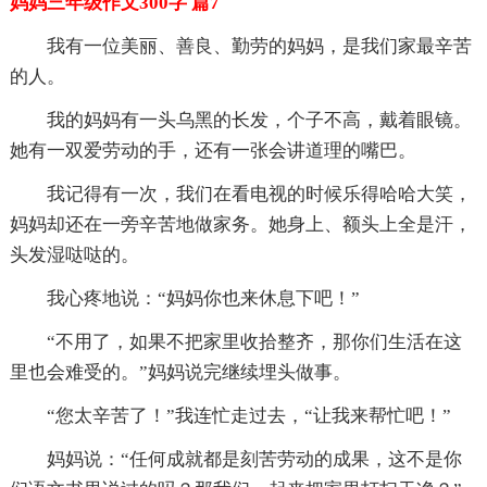
妈妈三年级作文300字 篇7
我有一位美丽、善良、勤劳的妈妈，是我们家最辛苦
的人。
我的妈妈有一头乌黑的长发，个子不高，戴着眼镜。
她有一双爱劳动的手，还有一张会讲道理的嘴巴。
我记得有一次，我们在看电视的时候乐得哈哈大笑，
妈妈却还在一旁辛苦地做家务。她身上、额头上全是汗，
头发湿哒哒的。
我心疼地说：“妈妈你也来休息下吧！”
“不用了，如果不把家里收拾整齐，那你们生活在这
里也会难受的。”妈妈说完继续埋头做事。
“您太辛苦了！”我连忙走过去，“让我来帮忙吧！”
妈妈说：“任何成就都是刻苦劳动的成果，这不是你