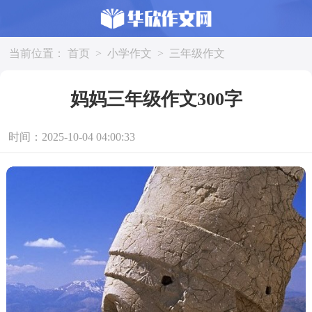
当前位置：
首页
>
小学作文
>
三年级作文
妈妈三年级作文300字
时间：2025-10-04 04:00:33