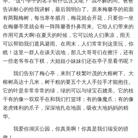
亭。“这个亭子的名字有什么含义呢？”我不解的问。爸爸
告诉耐心的给我讲解，最后我明白了。原来梅馨亭的前面
有两颗梅树，每当寒冬腊月，梅花就会开花，只要你一坐
在梅馨亭里就会有一阵阵馨香扑鼻而来。它给人们带来的
作用可真大啊!在夏天的时候，它可以给人们乘凉，雨天
可以帮助我们遮风避雨。在周末，人们常常到这里玩，你
瞧！这里一群人在谈天说地，那儿大哥哥们在擦汗，还有
一些老爷爷在下棋，大姐姐小妹妹们还在亭子里看书呢？
我们告别了梅心亭，来到了枝繁叶茂的大榕树下。大
榕树高达十几米，树干粗的要五个大人手拉手才能抱住。
它的叶是非常非常的绿，绿的可以与绿宝石媲美。它的枝
干有的像一双双手在和我们打篮球；有的像魔爪；有的像
老虎锋利的爪子，深深地扎在地面，吸收大地妈妈的精
华。
我爱你湖滨公园，你真美啊！你真是我们瑞安的骄
傲！