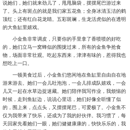
说她们，她们就来劲儿了，甩甩脑袋，摆摆尾巴游过来
了。头上有斑点的就是我们家五花鱼；全身冰清玉洁的鹤
顶红；还有红白花龙睛。五彩斑斓，生龙活虎似的在透明
的大鱼缸里嬉戏。
小金鱼非常调皮，只要你的手里拿了香喷喷的好吃
的，她们立马一窝蜂似的围拢过来，所有的金鱼争抢食
物，场面非常壮观。吃起东西来，津津有味的，惹得我也
想吃上一口。
一顿美食过后，小金鱼们悠闲地在鱼缸里自由自在地
游来游去。她们一会儿吐泡泡，一会儿排成队嬉戏，一会
儿又一起在水草边捉迷藏。她们陪伴我写作业，我烦恼的
时候，走到鱼缸边，说说心里话，她们好像全听懂了似
的，围上来，点点头，又摆摆尾巴，可爱极了。小金鱼不
仅为我带来了快乐，还成为了我的好伙伴。我习惯了，每
天回家先看她们一眼，她们健健康康的，快快乐乐的，我