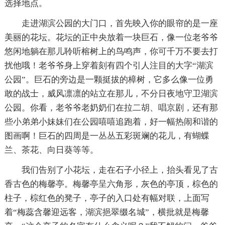
选择地点。
走进湖滨公园的大门口，首先映入你的眼帘的是一座
美丽的花坛。花坛的正中央放着一块巨石，像一位老爷爷
悠闲地躺在那儿聆听榕树上的鸟鸣声，你可千万不要去打
扰他哦！老爷爷身上穿着刻有四个引人注目的大字“湖滨
公园”。巨石的旁边是一颗挺拔的樟树，它多么像一位勇
敢的战士，威风凛凛的站立在那儿，不分日夜地守卫湖滨
公园。你看，老爷爷老奶奶们在拉二胡、唱京剧，还有那
些小弟弟小妹妹们在公园嘻嘻追跑着，好一幅热闹和谐的
图画啊！巨石的四周是一丛丛五彩斑斓的花儿，有蝴蝶
兰、茶花、向日葵等等。
我们告别了小花坛，走在石子小径上，抬头看见了古
香古色的梅馨亭。梅馨亭呈六角形，灰色的亭顶，棕色的
柱子，棕红色的凳子，亭子的入口处有幅对联，上面写
着“梅蕊含馨迎远客，湖滨挹翠缀名城”，横批就是梅馨