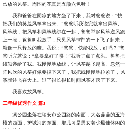
己放的风筝。周围的花真是五颜六色呀！
我和爸爸在阴凉的地方坐了下来，我对爸爸说：“快
把我们的笑脸风筝拿出来。”爸爸听我说完就拿出风筝、
风筝线，把风筝和风筝线绑在一起，爸爸举起风筝逆风跑
上一段，爸爸叫我放手，只见风筝“呼”的一下飞了起来，
就像一只释放的鹰。我说；“爸爸，快给我放，好吗？“爸
爸听完就说；“拿要拿好了喽！”我听了点了点头。爸爸把
线轴递给了我。我慢慢地放线，让风筝越飞越高。忽然一
阵风吹的风筝好像要掉下来了，我把线慢慢地拉紧了，风
筝就还飞在天上。过了很长很长时间风筝才落了下来。
我喜欢放风筝。
二年级优秀作文 篇3
滨公园坐落在瑞安市公园路的南面，大名鼎鼎的玉海
楼的西面，护城河的东面。那儿可是男女老少最佳休闲的