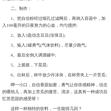
二。制作：
1。把自信粉经过细孔过滤网后，再倒入容器中，加
入100毫升的日夜努力的心血，均匀搅拌;
2。放入3匙信念豆豆(珍珠豆);
3。输入2罐勇气(气体饮料)，尽量少跑气;
4。最后全倒入调酒罐中;
5。上摇摇，下晃晃;
6。出杯后，杯中放少许冰块，在杯旁夹上一片苦瓜;
呷一小口，自信香甜如蜜，勇气让你倍感精神，信念
的嚼劲儿，再加上苦瓜的微苦。清凉，这真有一种成功后
忆苦思甜的感受呀！
这样一杯独特的饮料，一生能得几回？