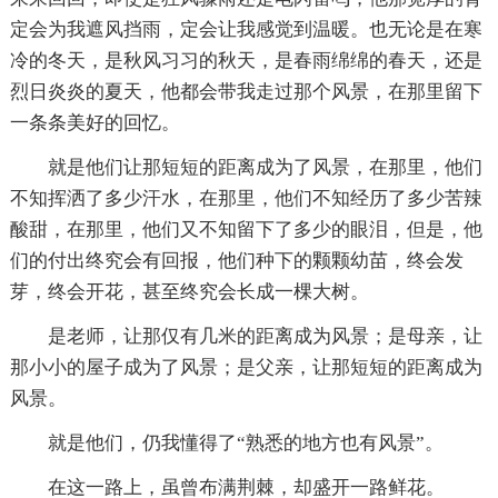
定会为我遮风挡雨，定会让我感觉到温暖。也无论是在寒
冷的冬天，是秋风习习的秋天，是春雨绵绵的春天，还是
烈日炎炎的夏天，他都会带我走过那个风景，在那里留下
一条条美好的回忆。
就是他们让那短短的距离成为了风景，在那里，他们
不知挥洒了多少汗水，在那里，他们不知经历了多少苦辣
酸甜，在那里，他们又不知留下了多少的眼泪，但是，他
们的付出终究会有回报，他们种下的颗颗幼苗，终会发
芽，终会开花，甚至终究会长成一棵大树。
是老师，让那仅有几米的距离成为风景；是母亲，让
那小小的屋子成为了风景；是父亲，让那短短的距离成为
风景。
就是他们，仍我懂得了“熟悉的地方也有风景”。
在这一路上，虽曾布满荆棘，却盛开一路鲜花。