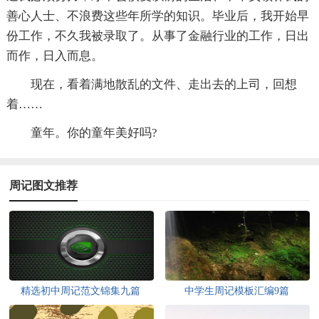
善心人士、不浪费这些年所学的知识。毕业后，我开始早
份工作，不久我被录取了。从事了金融行业的工作，日出
而作，日入而息。
现在，看着满地散乱的文件、走出去的上司，回想
着……
童年。你的童年美好吗?
周记图文推荐
精选初中周记范文锦集九篇
中学生周记模板汇编9篇