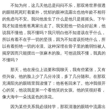
不知为何，这几天他总是闷闷不乐，那双将世界很透
的眼睛死死盯着窗外，忧郁的眼神流露出也他年龄不相符
的焦虑与不安。我问他发生了什么是他只是摇摇头。下午
我才知道他爸爸离家出走了。我安慰他一切会好起来，他
说我不懂他，我不懂吗？我只明白他不知道该在乎什么，
所以有着不在乎一切的坚强，因为不知道该拒绝什么，所
以有着拒绝一切的冷漠。这种深埋在骨子里的脆弱怕被人
揭穿因而只能摆出一张麻木的脸。可他说我不懂，我真的
不懂吗？
那天，他在座位上说要和我聊天，我有些紧张，又有
些兴奋。他的脸上少了几分冷漠，多了几分随和。在那双
充满阳光的眼睛里我读懂了：他爸爸回来了。他冲我很开
心的笑，他说我是第一个看他笑的女孩。他的笑很好看，
像大海中一朵浅蓝色的浪花。
因为某些关系我必须转学，那双清澈的眼睛中流露出