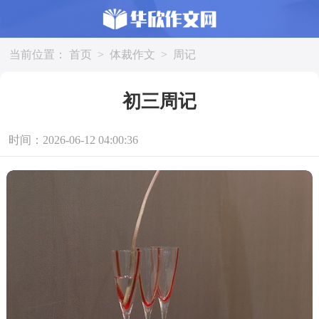
当前位置：
首页
>
体裁作文
>
周记
初三周记
时间：2026-06-12 04:00:36