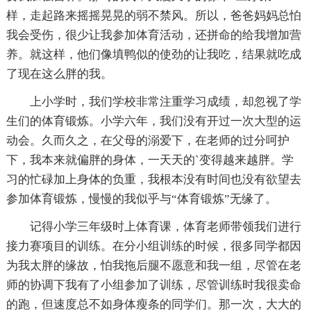
样，走起路来摇摇晃晃的弱不禁风。所以，爸爸妈妈总怕
我会受伤，很少让我参加体育活动，还拼命的给我增加营
养。就这样，他们像填鸭似的使劲的让我吃，结果就吃成
了现在这么胖的我。
上小学时，我们学校非常注重学习成绩，却忽视了学
生们的体育锻炼。小学六年，我们没有开过一次大型的运
动会。久而久之，在父母的溺爱下，在老师的过分呵护
下，我本来就偏胖的身体，一天天的`变得越来越胖。学
习的忙碌加上身体的负重，我根本没有时间也没有欲望去
参加体育锻炼，慢慢的我似乎与“体育锻炼”无缘了。
记得小学三年级时上体育课，体育老师带领我们进行
接力赛项目的训练。在分小组训练的时候，很多同学都因
为我太胖的缘故，怕我拖后腿不愿意和我一组，尽管在老
师的协调下我有了小组参加了训练，尽管训练时我很卖命
的跑，但速度总不如身体瘦条的同学们。那一次，大大的