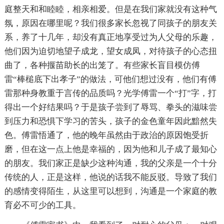
庭整天和和睦睦，相亲相爱。但是在我们家就没有这种气
氛，原因在哪里呢？我们很多家长忽视了同孩子的朋友关
系，养了十几年，却没有真正地享受过为人父母的乐趣，
他们因为迫切地望子成龙，望女成凤，对待孩子的心态扭
曲了，各种揠苗助长的出笼了。有些家长盲目模仿傅
雷“棒槌底下出孝子”的做法，可他们想过没有，他们有傅
雷那种身教重于言传的品质吗？光学傅雷一个“打”字，打
得出一个好结果吗？于是孩子尝到了辱骂、拳头的滋味尝
到压力和恐惧下学习的苦头，孩子的金色童年因此黯然失
色。傅雷悟通了，他的晚年虽然由于政治的原因饱受折
磨，但在这一点上他是幸福的，因为他和儿子成了最知心
的朋友。我们家正是缺少这种沟通，我的父亲是一个十分
传统的人，正是这样，他说的话我不能反驳。导致了我们
的感情变得陌生，从这里可以想到，沟通是一个家庭的教
育必不可少的工具。