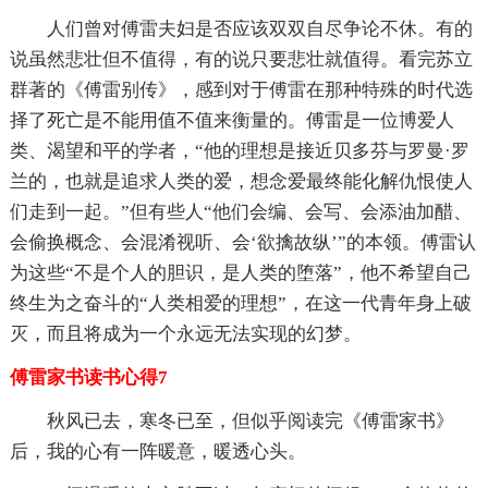
人们曾对傅雷夫妇是否应该双双自尽争论不休。有的
说虽然悲壮但不值得，有的说只要悲壮就值得。看完苏立
群著的《傅雷别传》，感到对于傅雷在那种特殊的时代选
择了死亡是不能用值不值来衡量的。傅雷是一位博爱人
类、渴望和平的学者，“他的理想是接近贝多芬与罗曼·罗
兰的，也就是追求人类的爱，想念爱最终能化解仇恨使人
们走到一起。”但有些人“他们会编、会写、会添油加醋、
会偷换概念、会混淆视听、会‘欲擒故纵’”的本领。傅雷认
为这些“不是个人的胆识，是人类的堕落”，他不希望自己
终生为之奋斗的“人类相爱的理想”，在这一代青年身上破
灭，而且将成为一个永远无法实现的幻梦。
傅雷家书读书心得7
秋风已去，寒冬已至，但似乎阅读完《傅雷家书》
后，我的心有一阵暖意，暖透心头。