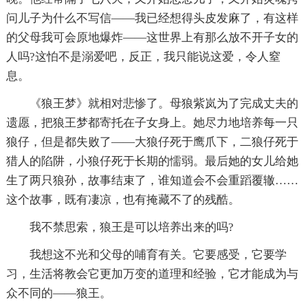
问儿子为什么不写信——我已经想得头皮发麻了，有这样
的父母我可会原地爆炸——这世界上有那么放不开子女的
人吗?这怕不是溺爱吧，反正，我只能说这爱，令人窒
息。
《狼王梦》就相对悲惨了。母狼紫岚为了完成丈夫的
遗愿，把狼王梦都寄托在子女身上。她尽力地培养每一只
狼仔，但是都失败了——大狼仔死于鹰爪下，二狼仔死于
猎人的陷阱，小狼仔死于长期的懦弱。最后她的女儿给她
生了两只狼孙，故事结束了，谁知道会不会重蹈覆辙……
这个故事，既有凄凉，也有掩藏不了的残酷。
我不禁思索，狼王是可以培养出来的吗?
我想这不光和父母的哺育有关。它要感受，它要学
习，生活将教会它更加万变的道理和经验，它才能成为与
众不同的——狼王。