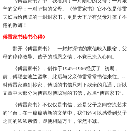
《傅雷家书》中，我看到了一对耐心的父母；一对艰
辛的父母；一对坚韧的父母。《傅雷家书》它不仅是傅雷
夫妇写给傅聪的一封封家书，更是天下所有父母对孩子不
倦的教诲！
傅雷家书读书心得9
翻开《傅雷家书》，一封封深情的家信映入眼帘，父
母的谆谆教导、孩子的感恩之情，不觉已流入心间。
《傅雷家书》，创作于1945~1966经历了--初期，--
前，傅聪去波兰留学。此后与父亲傅雷常常书信来往。--
时傅雷家遭到抄家，傅聪的书信只剩下残余的几通，所以
文章中大部分为傅雷对傅聪写的书信，故名“傅雷家书”。
《傅雷家书》不仅仅是书信，还是父子之间交流艺术
的平台，在一篇篇清新的文笔中，我们还可以感受到父子
之间的浓浓亲情，即使相隔万里，依然不减。