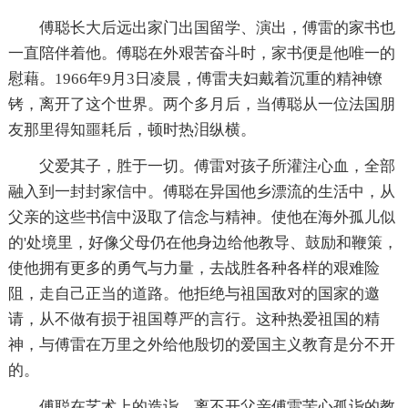
傅聪长大后远出家门出国留学、演出，傅雷的家书也
一直陪伴着他。傅聪在外艰苦奋斗时，家书便是他唯一的
慰藉。1966年9月3日凌晨，傅雷夫妇戴着沉重的精神镣
铐，离开了这个世界。两个多月后，当傅聪从一位法国朋
友那里得知噩耗后，顿时热泪纵横。
父爱其子，胜于一切。傅雷对孩子所灌注心血，全部
融入到一封封家信中。傅聪在异国他乡漂流的生活中，从
父亲的这些书信中汲取了信念与精神。使他在海外孤儿似
的'处境里，好像父母仍在他身边给他教导、鼓励和鞭策，
使他拥有更多的勇气与力量，去战胜各种各样的艰难险
阻，走自己正当的道路。他拒绝与祖国敌对的国家的邀
请，从不做有损于祖国尊严的言行。这种热爱祖国的精
神，与傅雷在万里之外给他殷切的爱国主义教育是分不开
的。
傅聪在艺术上的造诣，离不开父亲傅雷苦心孤诣的教