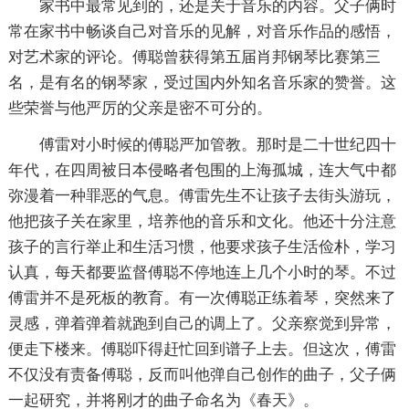
家书中最常见到的，还是关于音乐的内容。父子俩时
常在家书中畅谈自己对音乐的见解，对音乐作品的感悟，
对艺术家的评论。傅聪曾获得第五届肖邦钢琴比赛第三
名，是有名的钢琴家，受过国内外知名音乐家的赞誉。这
些荣誉与他严厉的父亲是密不可分的。
傅雷对小时候的傅聪严加管教。那时是二十世纪四十
年代，在四周被日本侵略者包围的上海孤城，连大气中都
弥漫着一种罪恶的气息。傅雷先生不让孩子去街头游玩，
他把孩子关在家里，培养他的音乐和文化。他还十分注意
孩子的言行举止和生活习惯，他要求孩子生活俭朴，学习
认真，每天都要监督傅聪不停地连上几个小时的琴。不过
傅雷并不是死板的教育。有一次傅聪正练着琴，突然来了
灵感，弹着弹着就跑到自己的调上了。父亲察觉到异常，
便走下楼来。傅聪吓得赶忙回到谱子上去。但这次，傅雷
不仅没有责备傅聪，反而叫他弹自己创作的曲子，父子俩
一起研究，并将刚才的曲子命名为《春天》。