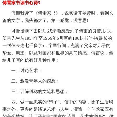
傅雷家书读书心得5
假期我读了《傅雷家书》，说实话开始读时，看到长
篇的文字，我头都大了。第一感觉：没意思!
可慢慢读下去以后,我渐渐感受到了傅雷的良苦用心。
傅雷先生从1954年至1966年6月写的186封书信中(最长的
一封信长达七千多字)，字里行间，充满了父亲对儿子的
挚爱、期望，以及对国家和世界的高尚情感。傅雷说，他
给儿子写的信有好几种作用：
一、讨论艺术；
二、激发青年人的感想；
三、训练傅聪的文笔和思想；
四、做一面忠实的“镜子”。信中的内容，除了生活琐
事之外，更多的是谈论艺术与人生，灌输一个艺术家应有
的高尚情操，让儿子知道“国家的荣辱、艺术的'尊严”，做