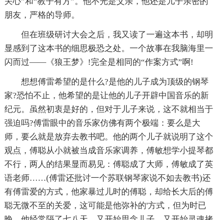
关心”和“教子有方”。他不光是父亲，他还是儿子亲密的
朋友，严格的导师。
但在班级研讨大会之后，我又读了一遍这本书，却明
显感到了这本书的细思极恐之处。一个故事在我脑海里一
闪而过——《狼王梦》!完全是相同的“作案方式”啊!
想想傅雷希望的是什么?是他的儿子成为顶级的钢琴
家?恐怕不止，他希望的是让他的儿子开辟中国音乐的新
纪元。虽然初衷是好的，但对于儿子来说，这不就相当于
强迫吗?傅雷眼中的音乐家仿佛有两个极端：要么是大
师，要么就是放弃去教书吧。他的两个儿子就说明了这个
观点，傅聪从小就被当成音乐家调养，傅敏想学小提琴都
不行，两人的结果显而易见：傅聪成了大师，傅敏成了英
语老师……(傅雷还批讨一个苏联钢琴家说不如去教书)还
有傅雷爱的方式，他家暴过儿时的傅聪，却给长大后的傅
聪无微不至的关爱，这可能是他弥补的'方式，但为时已
晚。他经常隔了七八天，又开始思念儿子，又开始灵魂拷