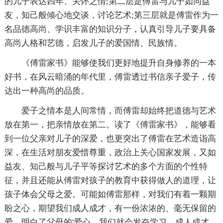
的儿子表达四年、关怀之情;第二层是傅雷与儿子如同益
友，知己般倾心地交谈，讨论艺术;第三层就是傅雷作为一
名品德高尚、学识丰富的知识分子，认真引导儿子要具备
高尚人格和艺德，启发儿子的爱国情、民族情。
《傅雷家书》能够使我们更好地提升自身修养的一本
好书，在风云暗涌的年代里，傅雷透过书信亲子爱子，传
达出一种高尚的品质。
爱子之情本是人间常情，而傅雷却始终把道德与艺术
放在第一，把亲情放在第二。读了《傅雷家书》，能够看
到一位父亲对儿子的深爱，也更突出了傅雷在艺术造诣高
深，在生活对朋友爱惜尊重，政治上关心国家发展，又如
益友、知己般与儿子平等探讨艺术的多个方面的个性特
征，并且还能从傅雷对孩子的教育中获得做人的道理，让
孩子体会父母之爱。可能如傅雷那样，对我们有着一颗期
盼之心，期望我们成人成才，有一份浓浓的、毫无保留的
爱。明白了父母的'爱心，我们就会发奋学习、成人成才。