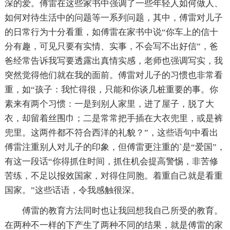
深的爱。傅雷在这些家书中强调了一些年轻人如何做人、
如何对待生活中的问题等一系列问题，其中，傅雷对儿子
的日常行为十分看重，如傅雷在家书中说“你车上的信十
分有趣，可见只要有实情、实事，不会写不出好信”，爸
爸经常告诉我写要透露出真情实感，老师也强调写实，我
突然觉得他们就在我的面前。傅雷对儿子的习惯也非常看
重，如“孩子：我忙得很，只能和你谈几桩重要的事。你
素来有两个习惯：一是到别人家里，进了屋子，脱了大
衣，却留着丝围巾；二是常常把手插在大衣兜里，或是裤
兜里。这两件都不符合西洋的礼貌？”，这些语句中看出
傅雷注重别人对儿子的印象，但傅雷更注重的`是“爱国”，
有这一段话“你得抓住时间，抓住机会提高警惕，非苦修
苦练，不足以报效国家，对得住同胞。着重自己就是看重
国家。”这些话语，令我感触很深。
傅雷的教育方法同时也让我回想我自己所受的教育。
在两种不一样的下产生了两种不同的结果，就是傅雷的家