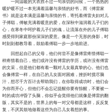
一间温暖的大衣胜不过一句亲切的问候，一个热热的
暖炉暖不过一本充满着温馨与亲情的好书，而《傅雷家
书》就是这本满是温馨与亲情的书，寄托着傅雷夫妇对儿
子傅聪，傅敏充满着暖意的爱，在深秋中滋润着儿子们的
心，在寒冬中呵护着儿子们的魂，让流落在外的儿子傅聪
感受得到家庭那份深深的爱意。像是一个无形的身影，时
时刻刻都教导着，鼓励着傅聪一步一步地前进。
回想起自己的父母，他们何尝不是像傅雷疼惜傅聪一
样疼惜着自己，他们或许没有傅雷的学历，或许没有傅雷
的文采，但是他们都有着一颗对儿女最真挚的心。他们也
会像傅雷一样，在自己的儿女面对困难，挫折时搅尽脑
汁，想尽千方百计去帮助我们，在你取得成功时，他们会
为你而开心，但他们不会忘记提醒你要有惊醒，不要被一
时的成功冲昏了头脑，你似乎会觉得他们就像是傅雷的翻
版，其实不是的，世界上的每一对父母都是这样，反反复
复，不厌其烦地做着这些为自己儿女着想的事。