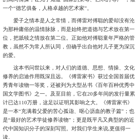
一个“德艺俱备，人格卓越的艺术家”。
爱子之情本是人之常情，而傅雷对傅聪的爱却没有沦
为那种庸俗的温情脉脉，而是始终把道德与艺术放在第一
位，把舐犊之情放在第二位。正如他对傅聪童年严格的管
教，虽然不为常人所认同，但确乎出自他对儿子更为深沉
的爱。
这本书问世以来，对人们的道德、思想、情操、文化
修养的启迪作用既深且远。《傅雷家书》获过全国首届优
秀青年读物一等奖，还被列为大型丛书《百年百种优秀中
国文学图书》之一。及至目前，它在20多年间的发行量累
计已达110万册，这足以证明其影响之大。《傅雷家书》
是一本“充满着父爱的苦心孤诣、呕心沥血的教子篇”；也
是“最好的艺术学徒修养读物”；更是既平凡又典型的的近
代中国知识分子的深刻写照。对我们学生来说,更值得一
读。