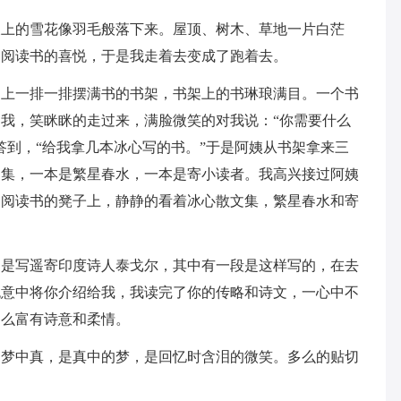
天上的雪花像羽毛般落下来。屋顶、树木、草地一片白茫
够阅读书的喜悦，于是我走着去变成了跑着去。
加上一排一排摆满书的书架，书架上的书琳琅满目。一个书
我，笑眯眯的走过来，满脸微笑的对我说：“你需要什么
答到，“给我拿几本冰心写的书。”于是阿姨从书架拿来三
文集，一本是繁星春水，一本是寄小读者。我高兴接过阿姨
们阅读书的凳子上，静静的看着冰心散文集，繁星春水和寄
别是写遥寄印度诗人泰戈尔，其中有一段是这样写的，在去
无意中将你介绍给我，我读完了你的传略和诗文，一心中不
多么富有诗意和柔情。
是梦中真，是真中的梦，是回忆时含泪的微笑。多么的贴切