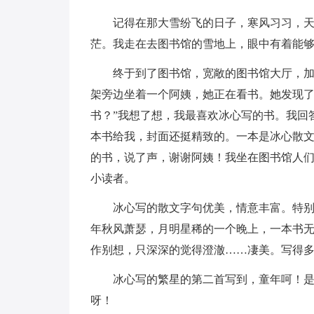
记得在那大雪纷飞的日子，寒风习习，
茫。我走在去图书馆的雪地上，眼中有着能
终于到了图书馆，宽敞的图书馆大厅，
架旁边坐着一个阿姨，她正在看书。她发现了
书？”我想了想，我最喜欢冰心写的书。我回
本书给我，封面还挺精致的。一本是冰心散
的书，说了声，谢谢阿姨！我坐在图书馆人
小读者。
冰心写的散文字句优美，情意丰富。特
年秋风萧瑟，月明星稀的一个晚上，一本书
作别想，只深深的觉得澄澈……凄美。写得
冰心写的繁星的第二首写到，童年呵！
呀！