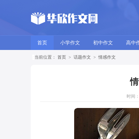
首页
小学作文
初中作文
高中
当前位置：
首页
>
话题作文
>
情感作文
情
时间：20