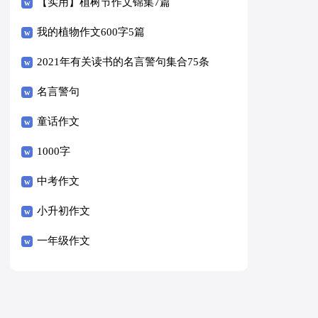
篇
【实用】植树节作文锦集7篇
我的植物作文600字5篇
2021年有关读书的名言警句集合75条
名言警句
童话作文
1000字
中考作文
小升初作文
一年级作文