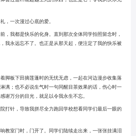
洗礼，一次漫过心底的爱。
之前，我都是快乐的化身。直到那次全体同学拍照留念时，
觉，我永远忘不了。也正是从那天起，便注定了我的快乐被
光着脚板下田摘莲蓬时的无忧无虑，一起在河边漫步收集落
畅淋漓；也不必说生气时一句同醒目茶效果的话，伤心时一
时感谢万分的目光，就足以令我永生不忘。
医院打针，导致我拼尽全力跑回学校想看同学们最后一眼的
扣响教室门时，门开了。同学们陆续走出来，一张张挂满泪