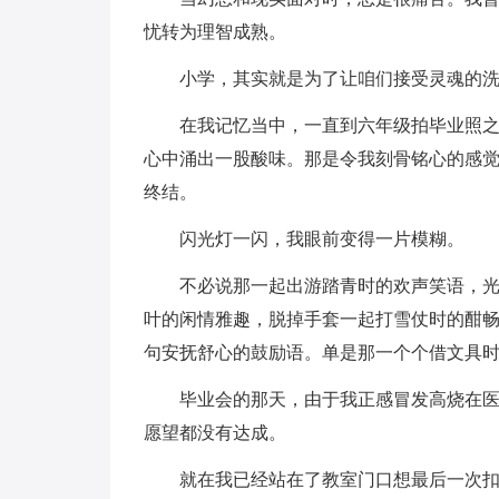
忧转为理智成熟。
小学，其实就是为了让咱们接受灵魂的
在我记忆当中，一直到六年级拍毕业照
心中涌出一股酸味。那是令我刻骨铭心的感
终结。
闪光灯一闪，我眼前变得一片模糊。
不必说那一起出游踏青时的欢声笑语，
叶的闲情雅趣，脱掉手套一起打雪仗时的酣
句安抚舒心的鼓励语。单是那一个个借文具
毕业会的那天，由于我正感冒发高烧在
愿望都没有达成。
就在我已经站在了教室门口想最后一次