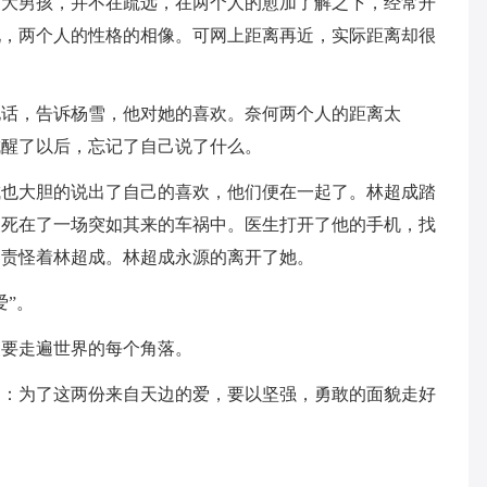
的大男孩，并不在疏远，在两个人的愈加了解之下，经常开
现，两个人的性格的相像。可网上距离再近，实际距离却很
。
电话，告诉杨雪，他对她的喜欢。奈何两个人的距离太
成醒了以后，忘记了自己说了什么。
成也大胆的说出了自己的喜欢，他们便在一起了。林超成踏
便死在了一场突如其来的车祸中。医生打开了他的手机，找
口责怪着林超成。林超成永源的离开了她。
爱”。
便要走遍世界的每个角落。
。：为了这两份来自天边的爱，要以坚强，勇敢的面貌走好