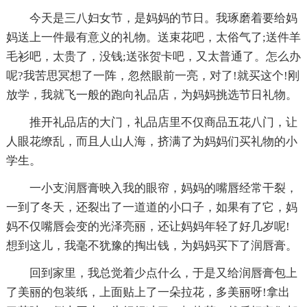
今天是三八妇女节，是妈妈的节日。我琢磨着要给妈
妈送上一件最有意义的礼物。送束花吧，太俗气了;送件羊
毛衫吧，太贵了，没钱;送张贺卡吧，又太普通了。怎么办
呢?我苦思冥想了一阵，忽然眼前一亮，对了!就买这个!刚
放学，我就飞一般的跑向礼品店，为妈妈挑选节日礼物。
推开礼品店的大门，礼品店里不仅商品五花八门，让
人眼花缭乱，而且人山人海，挤满了为妈妈们买礼物的小
学生。
一小支润唇膏映入我的眼帘，妈妈的嘴唇经常干裂，
一到了冬天，还裂出了一道道的小口子，如果有了它，妈
妈不仅嘴唇会变的光泽亮丽，还让妈妈年轻了好几岁呢!
想到这儿，我毫不犹豫的掏出钱，为妈妈买下了润唇膏。
回到家里，我总觉着少点什么，于是又给润唇膏包上
了美丽的包装纸，上面贴上了一朵拉花，多美丽呀!拿出