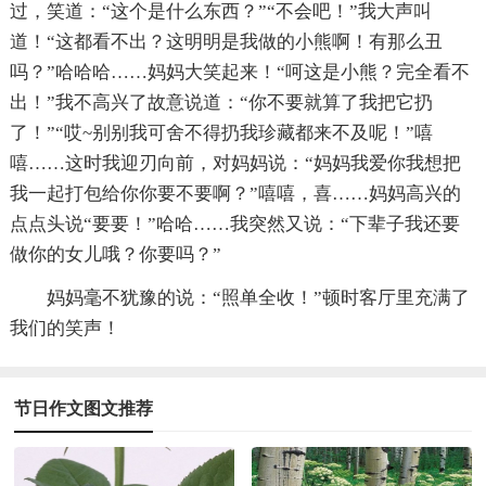
过，笑道：“这个是什么东西？”“不会吧！”我大声叫
道！“这都看不出？这明明是我做的小熊啊！有那么丑
吗？”哈哈哈……妈妈大笑起来！“呵这是小熊？完全看不
出！”我不高兴了故意说道：“你不要就算了我把它扔
了！”“哎~别别我可舍不得扔我珍藏都来不及呢！”嘻
嘻……这时我迎刃向前，对妈妈说：“妈妈我爱你我想把
我一起打包给你你要不要啊？”嘻嘻，喜……妈妈高兴的
点点头说“要要！”哈哈……我突然又说：“下辈子我还要
做你的女儿哦？你要吗？”
妈妈毫不犹豫的说：“照单全收！”顿时客厅里充满了
我们的笑声！
节日作文图文推荐