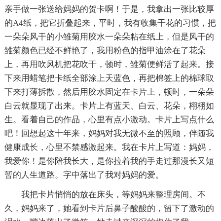
亲手做一张送给妈妈的贺卡啊！于是，我拿出一张比较厚
的A4纸，把它折叠起来，平时，我有收集干花的习惯，把
一朵朵风干的小雏菊用胶水一朵朵粘在纸上，但是风干的
雏菊颜色已经不鲜艳了，我用粉色的指甲油涂在了花朵
上，再用吹风机把花吹干，顿时，雏菊便鲜活了起来。接
下来用蜡笔把卡纸全部涂上天蓝色，再把棉签上的棉球取
下来打薄拆散，然后用胶水固定在卡片上，顿时，一朵朵
白云就显现了出来。卡片上有蓝天、白云、花朵，栩栩如
生。看着自己的作品，心里有点小激动。卡片上写点什么
吧！回想起这十年来，妈妈对我无微不至的照顾，伴随我
健康成长，心里不禁感激起来。我在卡片上写道：妈妈，
我爱你！是你陪我长大，是你拉着我的手走过那漫长又短
暂的人生道路。字中落出了我对妈妈的爱。
我把卡片悄悄的放在床头，等妈妈来整理房间。不
久，妈妈来了，她看到卡片后鼻子酸酸的，留下了激动的