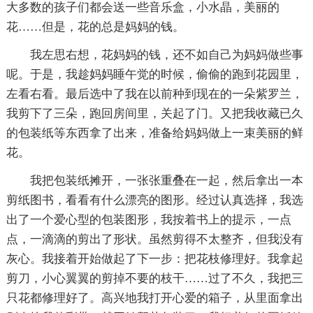
大多数的孩子们都会送一些音乐盒，小水晶，美丽的
花……但是，花的总是妈妈的钱。
我左思右想，花妈妈的钱，还不如自己为妈妈做些事
呢。于是，我趁妈妈睡午觉的时候，偷偷的跑到花园里，
左看右看。最后选中了我在以前种到现在的一朵紫罗兰，
我剪下了三朵，跑回房间里，关起了门。又把我收藏已久
的包装纸等东西拿了出来，准备给妈妈做上一束美丽的鲜
花。
我把包装纸摊开，一张张重叠在一起，然后拿出一本
剪纸图书，看看有什么漂亮的图形。经过认真选择，我选
出了一个爱心型的包装图形，我按着书上的提示，一点
点，一滴滴的剪出了形状。虽然剪得不太整齐，但我没有
灰心。我接着开始做起了下一步：把花枝修理好。我拿起
剪刀，小心翼翼的剪掉不要的枝干……过了不久，我把三
只花都修理好了。高兴地我打开心爱的箱子，从里面拿出