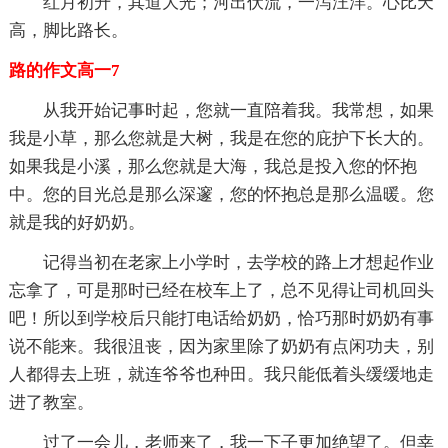
红月初升，其道大光；河出伏流，一泻汪洋。心比天
高，脚比路长。
路的作文高一7
从我开始记事时起，您就一直陪着我。我常想，如果
我是小草，那么您就是大树，我是在您的庇护下长大的。
如果我是小溪，那么您就是大海，我总是投入您的怀抱
中。您的目光总是那么深邃，您的怀抱总是那么温暖。您
就是我的好奶奶。
记得当初在老家上小学时，去学校的路上才想起作业
忘拿了，可是那时已经在校车上了，总不见得让司机回头
吧！所以到学校后只能打电话给奶奶，恰巧那时奶奶有事
说不能来。我很沮丧，因为家里除了奶奶有点闲功夫，别
人都得去上班，就连爷爷也种田。我只能低着头缓缓地走
进了教室。
过了一会儿，老师来了，我一下子更加绝望了。但幸