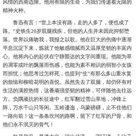
风情的西南边陲。他用有限的生命，为我们传递着无限的
精神火种。
鲁迅有言：“世上本没有路，走的人多了，便也成了
路。”史铁生20岁双腿残疾，但他的人生并未因此抑郁堕
落。世界以痛吻我，我报之以歌。他在巨大的伤痛中逐渐
平息沉淀下来，炼就了他敏感细腻而又温厚坚韧的丰富内
心。他将内心的起伏在宁静豁达的文字间重现。他能为草
的凋零或叶的飘落而伤感，也能为素不相识的弱智小女孩
而担忧；他思考过怎样死，也提到“生”有那么多山重水复
的烦恼和柳暗花明的喜悦。虽然失去了双腿，却仍怀有对
生活的满腔热情，这番顽强坚韧的精神，可伴随他去往远
方。负隅顽抗的长征途中，红军翻过雪山草地，冲锋上
阵，万水千山只等闲。五岭逶迤，乌蒙磅礴，止不住他们
一路向前！这一条条坎坷的路啊，留下了红军的尸骨，和
他们永不泯灭的骨气！