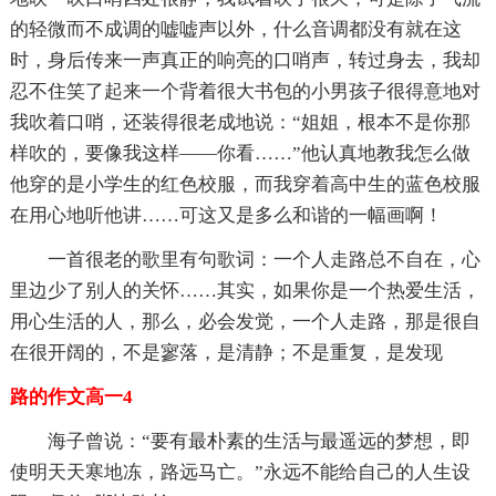
的轻微而不成调的嘘嘘声以外，什么音调都没有就在这
时，身后传来一声真正的响亮的口哨声，转过身去，我却
忍不住笑了起来一个背着很大书包的小男孩子很得意地对
我吹着口哨，还装得很老成地说：“姐姐，根本不是你那
样吹的，要像我这样——你看……”他认真地教我怎么做
他穿的是小学生的红色校服，而我穿着高中生的蓝色校服
在用心地听他讲……可这又是多么和谐的一幅画啊！
一首很老的歌里有句歌词：一个人走路总不自在，心
里边少了别人的关怀……其实，如果你是一个热爱生活，
用心生活的人，那么，必会发觉，一个人走路，那是很自
在很开阔的，不是寥落，是清静；不是重复，是发现
路的作文高一4
海子曾说：“要有最朴素的生活与最遥远的梦想，即
使明天天寒地冻，路远马亡。”永远不能给自己的人生设