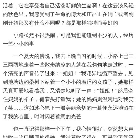
活着，它在享受着自己活泼新鲜的生命啊！在这云淡风轻
的秋色里，我感受到了生命的博大和庄严正在消亡或者刚
刚开始那又有什么不同呢？都是那样独特而美好的
小路虽然不很热闹，可是我也能碰到不少的人，经历
一些小小的事
一个夏天的傍晚，我去上晚自习的时候，小路上已三
三两两地走着一些散步纳凉的人就在我匆匆地走过时，一
个清亮的声音传了过来：“姐姐！”我诧异地循声望去，见
到池塘边的桑树下站着一个小小的羞涩的女孩子，她那样
天真可爱地看着我，又清楚地叫了一声：“姐姐！”然后牵
住妈妈的裙子，偏着头打量我；她的妈妈则温婉地对我笑
了笑……这如冰心笔下一般美丽亲切的一幕便永远地留在
了我的心里，时时闪着善意的光芒
也一直记得那样一个下午，我心情很好，突然想大声
地吹一吹口哨四处很静，我试着吹了很久，可是除了气流