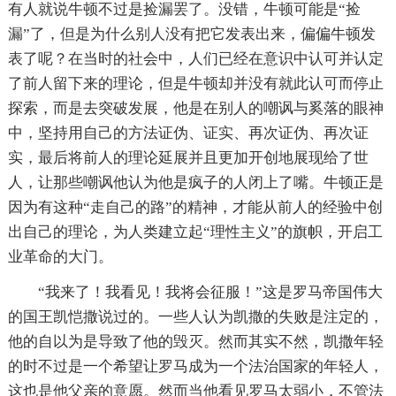
有人就说牛顿不过是捡漏罢了。没错，牛顿可能是“捡
漏”了，但是为什么别人没有把它发表出来，偏偏牛顿发
表了呢？在当时的社会中，人们已经在意识中认可并认定
了前人留下来的理论，但是牛顿却并没有就此认可而停止
探索，而是去突破发展，他是在别人的嘲讽与奚落的眼神
中，坚持用自己的方法证伪、证实、再次证伪、再次证
实，最后将前人的理论延展并且更加开创地展现给了世
人，让那些嘲讽他认为他是疯子的人闭上了嘴。牛顿正是
因为有这种“走自己的路”的精神，才能从前人的经验中创
出自己的理论，为人类建立起“理性主义”的旗帜，开启工
业革命的大门。
“我来了！我看见！我将会征服！”这是罗马帝国伟大
的国王凯恺撒说过的。一些人认为凯撒的失败是注定的，
他的自以为是导致了他的毁灭。然而其实不然，凯撒年轻
的时不过是一个希望让罗马成为一个法治国家的年轻人，
这也是他父亲的意愿。然而当他看见罗马太弱小，不管法