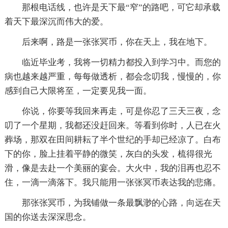
那根电话线，也许是天下最“窄”的路吧，可它却承载
着天下最深沉而伟大的爱。
后来啊，路是一张张冥币，你在天上，我在地下。
临近毕业考，我将一切精力都投入到学习中。而您的
病也越来越严重，每每做透析，都会念叨我，慢慢的，你
感到自己大限将至，一定要见我一面。
你说，你要等我回来再走，可是你忍了三天三夜，念
叨了一个星期，我都还没赶回来。等看到你时，人已在火
葬场，那双在田间耕耘了半个世纪的手却已经凉了。白布
下的你，脸上挂着平静的微笑，灰白的头发，梳得很光
滑，像是去赴一个美丽的宴会。大火中，我的泪再也忍不
住，一滴一滴落下。我只能用一张张冥币表达我的悲痛。
那张张冥币，为我铺做一条最飘渺的心路，向远在天
国的你送去深深思念。