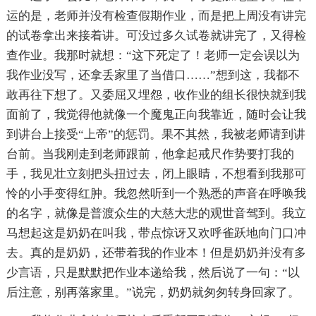
运的是，老师并没有检查假期作业，而是把上周没有讲完
的试卷拿出来接着讲。可没过多久试卷就讲完了，又得检
查作业。我那时就想：“这下死定了！老师一定会误以为
我作业没写，还拿丢家里了当借口……”想到这，我都不
敢再往下想了。又委屈又埋怨，收作业的组长很快就到我
面前了，我觉得他就像一个魔鬼正向我靠近，随时会让我
到讲台上接受“上帝”的惩罚。果不其然，我被老师请到讲
台前。当我刚走到老师跟前，他拿起戒尺作势要打我的
手，我见壮立刻把头扭过去，闭上眼睛，不想看到我那可
怜的小手变得红肿。我忽然听到一个熟悉的声音在呼唤我
的名字，就像是普渡众生的大慈大悲的观世音驾到。我立
马想起这是奶奶在叫我，带点惊讶又欢呼雀跃地向门口冲
去。真的是奶奶，还带着我的作业本！但是奶奶并没有多
少言语，只是默默把作业本递给我，然后说了一句：“以
后注意，别再落家里。”说完，奶奶就匆匆转身回家了。