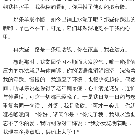
朝我挥挥手。我模糊的看到，你用袖子使劲的擦着脸。
那条羊肠小路，如今已铺上水泥了吧？那些你踩出的
脚印，早已不在了，可是，它们却深深地刻在了我的心
里。
再大些，路是一条电话线，你在家里，我在远方。
想起那时，我常因学习不顺而大发脾气，唯一能排解
压力的办法就是与你倾诉，你的话语像涓涓细流，洗涤着
我的浮躁。慢慢的，我适应了环境，也很少想起你。偶然
间，听母亲说起你得了老年痴呆症，心里满是诧异，连忙
与你通话，可这一切都已经晚了。于是我日复一日的与您
重复着同一句话，“外婆，我是欣欣。”可才一会儿，你就
哑着喉咙问：“你好，请问你是？”你忘了我，我却永远也
忘不了你的爱，我听到你对王婶说：“我孙女聪明着呢，
我现在多攒点钱，供她上大学！”