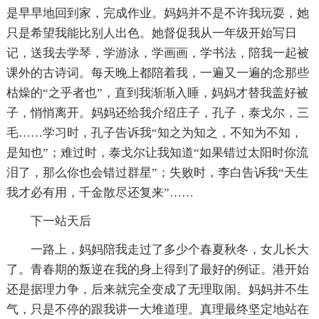
是早早地回到家，完成作业。妈妈并不是不许我玩耍，她
只是希望我能比别人出色。她督促我从一年级开始写日
记，送我去学琴，学游泳，学画画，学书法，陪我一起被
课外的古诗词。每天晚上都陪着我，一遍又一遍的念那些
枯燥的“之乎者也”，直到我渐渐入睡，妈妈才替我盖好被
子，悄悄离开。妈妈还给我介绍庄子，孔子，泰戈尔，三
毛……学习时，孔子告诉我“知之为知之，不知为不知，
是知也”；难过时，泰戈尔让我知道“如果错过太阳时你流
泪了，那么你也会错过群星”；失败时，李白告诉我“天生
我才必有用，千金散尽还复来”……
下一站天后
一路上，妈妈陪我走过了多少个春夏秋冬，女儿长大
了。青春期的叛逆在我的身上得到了最好的例证。港开始
还是据理力争，后来就完全变成了无理取闹。妈妈并不生
气，只是不停的跟我讲一大堆道理。真理最终坚定地站在