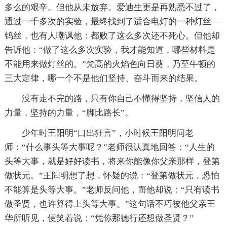
多么的艰辛。但他从未放弃。爱迪生更是再熟悉不过了，
通过一千多次的实验，最终找到了适合电灯的一种灯丝—
钨丝，也有人嘲讽他：都败了这么多次还不死心。但他却
告诉他：“做了这么多次实验，我才能知道，哪些材料是
不能用来做灯丝的。”梵高的火焰色向日葵，乃至牛顿的
三大定律，哪一个不是他们坚持、奋斗而来的结果。
没有走不完的路，只有你自己不懂得坚持，坚信人的
力量，坚持的力量，“脚比路长”。
少年时王阳明“口出狂言”，小时候王阳明问老
师：“什么事头等大事呢？”老师很认真地回答：“人生的
头等大事，就是好好读书，将来你能像你父亲那样，登第
做状元。”王阳明想了想，怀疑的说：“登第做状元，恐怕
不能算是头等大事。”老师反问他，而他却说：“只有读书
做圣贤，也许算得上头等大事。”这句话不巧被他父亲王
华所听见，便笑着说：“凭你那德行还想做圣贤？”