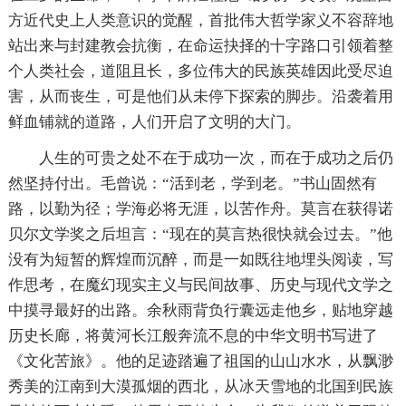
方近代史上人类意识的觉醒，首批伟大哲学家义不容辞地
站出来与封建教会抗衡，在命运抉择的十字路口引领着整
个人类社会，道阻且长，多位伟大的民族英雄因此受尽迫
害，从而丧生，可是他们从未停下探索的脚步。沿袭着用
鲜血铺就的道路，人们开启了文明的大门。
人生的可贵之处不在于成功一次，而在于成功之后仍
然坚持付出。毛曾说：“活到老，学到老。”书山固然有
路，以勤为径；学海必将无涯，以苦作舟。莫言在获得诺
贝尔文学奖之后坦言：“现在的莫言热很快就会过去。”他
没有为短暂的辉煌而沉醉，而是一如既往地埋头阅读，写
作思考，在魔幻现实主义与民间故事、历史与现代文学之
中摸寻最好的出路。余秋雨背负行囊远走他乡，贴地穿越
历史长廊，将黄河长江般奔流不息的中华文明书写进了
《文化苦旅》。他的足迹踏遍了祖国的山山水水，从飘渺
秀美的江南到大漠孤烟的西北，从冰天雪地的北国到民族