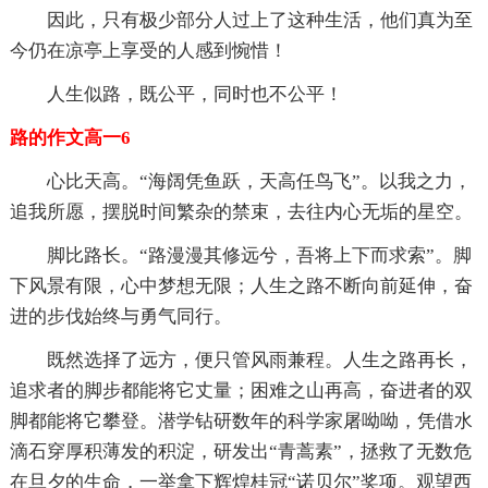
因此，只有极少部分人过上了这种生活，他们真为至
今仍在凉亭上享受的人感到惋惜！
人生似路，既公平，同时也不公平！
路的作文高一6
心比天高。“海阔凭鱼跃，天高任鸟飞”。以我之力，
追我所愿，摆脱时间繁杂的禁束，去往内心无垢的星空。
脚比路长。“路漫漫其修远兮，吾将上下而求索”。脚
下风景有限，心中梦想无限；人生之路不断向前延伸，奋
进的步伐始终与勇气同行。
既然选择了远方，便只管风雨兼程。人生之路再长，
追求者的脚步都能将它丈量；困难之山再高，奋进者的双
脚都能将它攀登。潜学钻研数年的科学家屠呦呦，凭借水
滴石穿厚积薄发的积淀，研发出“青蒿素”，拯救了无数危
在旦夕的生命，一举拿下辉煌桂冠“诺贝尔”奖项。观望西