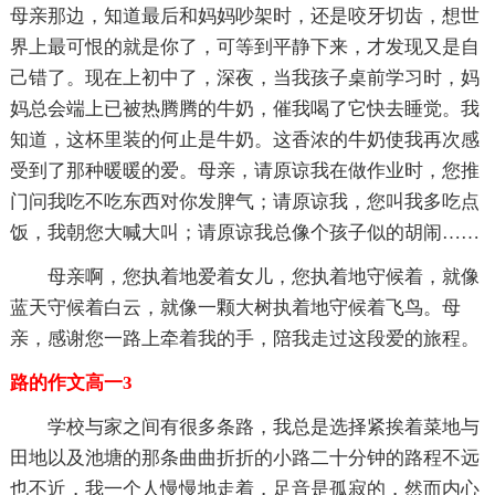
母亲那边，知道最后和妈妈吵架时，还是咬牙切齿，想世
界上最可恨的就是你了，可等到平静下来，才发现又是自
己错了。现在上初中了，深夜，当我孩子桌前学习时，妈
妈总会端上已被热腾腾的牛奶，催我喝了它快去睡觉。我
知道，这杯里装的何止是牛奶。这香浓的牛奶使我再次感
受到了那种暖暖的爱。母亲，请原谅我在做作业时，您推
门问我吃不吃东西对你发脾气；请原谅我，您叫我多吃点
饭，我朝您大喊大叫；请原谅我总像个孩子似的胡闹……
母亲啊，您执着地爱着女儿，您执着地守候着，就像
蓝天守候着白云，就像一颗大树执着地守候着飞鸟。母
亲，感谢您一路上牵着我的手，陪我走过这段爱的旅程。
路的作文高一3
学校与家之间有很多条路，我总是选择紧挨着菜地与
田地以及池塘的那条曲曲折折的小路二十分钟的路程不远
也不近，我一个人慢慢地走着，足音是孤寂的，然而内心