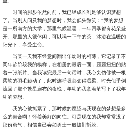
里。
时间的脚步依然向前，我已经成长到足够认识梦想
了。当别人问及我的梦想时，我会低头微笑：“我的梦想
是一所南方的大学，那里气候温暖，一年四季都有花朵盛
开。那里的人很休闲，可以喝一下午的茶，沐浴在温暖的
阳光下，享受生命。
当某一天我不经意间翻出年幼时的相薄，它记录了不
同年龄阶段我的模样，在相册的最后一面，歪歪扭扭的贴
着一张纸片。当我读完最后一句话时，我心尖仿佛被一根
柔软的羽毛触动了，此时连呼吸都变得温柔。时光似乎倒
流回了那个繁星遍布的夜晚，年幼的我拿着笔写下了我年
幼的梦想。
我的心被抓紧了，那时候的愿望与我现在的梦想是多
么的契合啊！怀着美好的向往。可是现在的我却常常没了
那份勇气，相信自己会如勇士一般披荆斩棘。