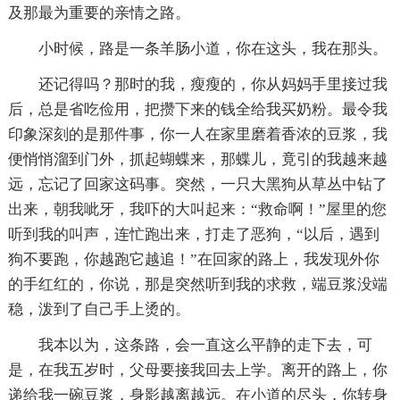
及那最为重要的亲情之路。
小时候，路是一条羊肠小道，你在这头，我在那头。
还记得吗？那时的我，瘦瘦的，你从妈妈手里接过我
后，总是省吃俭用，把攒下来的钱全给我买奶粉。最令我
印象深刻的是那件事，你一人在家里磨着香浓的豆浆，我
便悄悄溜到门外，抓起蝴蝶来，那蝶儿，竟引的我越来越
远，忘记了回家这码事。突然，一只大黑狗从草丛中钻了
出来，朝我呲牙，我吓的大叫起来：“救命啊！”屋里的您
听到我的叫声，连忙跑出来，打走了恶狗，“以后，遇到
狗不要跑，你越跑它越追！”在回家的路上，我发现外你
的手红红的，你说，那是突然听到我的求救，端豆浆没端
稳，泼到了自己手上烫的。
我本以为，这条路，会一直这么平静的走下去，可
是，在我五岁时，父母要接我回去上学。离开的路上，你
递给我一碗豆浆，身影越离越远。在小道的尽头，你转身