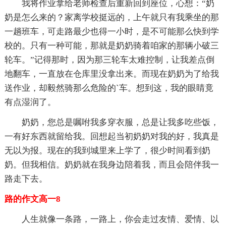
我将作业拿给老师检查后重新回到座位，心想：“奶
奶是怎么来的？家离学校挺远的，上午就只有我乘坐的那
一趟班车，可走路最少也得一小时，是不可能那么快到学
校的。只有一种可能，那就是奶奶骑着咱家的那辆小破三
轮车。”记得那时，因为那三轮车太难控制，让我差点倒
地翻车，一直放在仓库里没拿出来。而现在奶奶为了给我
送作业，却毅然骑那么危险的`车。想到这，我的眼睛竟
有点湿润了。
奶奶，您总是嘱咐我多穿衣服，总是让我多吃些饭，
一有好东西就留给我。回想起当初奶奶对我的好，我真是
无以为报。现在的我到城里来上学了，很少时间看到奶
奶。但我相信。奶奶就在我身边陪着我，而且会陪伴我一
路走下去。
路的作文高一8
人生就像一条路，一路上，你会走过友情、爱情、以