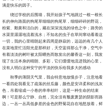
满是快乐的因子。
绕过学校的后围墙，我开始孩子气地跳过一根一根长
长的伸向路面的狗尾草细细的狗尾草，细细碎碎的野花，
粉紫、鹅黄和洁白的，藏在深深浅浅的绿色之中；路旁的
水渠里潺潺地流着浅水；不知名的虫子在草间窜动看着这
一切，我的心里晴朗起来四周是静寂的，远远的有几个人
在菜地里忙活阳光是那样好，天空蓝得那么干净，空气中
有着淡淡的树叶被太阳晒热而散发出的馨香这一刻，我发
现了生活本身的晴朗、多彩，它们缓缓地流进我的心里，
没有人明白这种安宁的平淡的快乐给我多大的感动
秋季的薄阴天气里，我会特意地放慢步子，注意地看
一看四处我看见了疏落的丝瓜藤，颜色是安详柔和的浅灰
色，吊着缩成一小卷的串串枯叶，这是一种生命的结束
啊！可是那么宁静、自然，完全没有颓废萧瑟的阴影而路
边，一丛一丛高低参差的金色的野菊花自在地怒放着，鲜