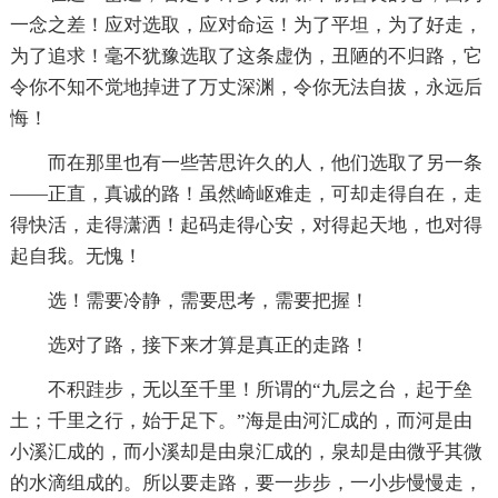
一念之差！应对选取，应对命运！为了平坦，为了好走，
为了追求！毫不犹豫选取了这条虚伪，丑陋的不归路，它
令你不知不觉地掉进了万丈深渊，令你无法自拔，永远后
悔！
而在那里也有一些苦思许久的人，他们选取了另一条
――正直，真诚的路！虽然崎岖难走，可却走得自在，走
得快活，走得潇洒！起码走得心安，对得起天地，也对得
起自我。无愧！
选！需要冷静，需要思考，需要把握！
选对了路，接下来才算是真正的走路！
不积跬步，无以至千里！所谓的“九层之台，起于垒
土；千里之行，始于足下。”海是由河汇成的，而河是由
小溪汇成的，而小溪却是由泉汇成的，泉却是由微乎其微
的水滴组成的。所以要走路，要一步步，一小步慢慢走，