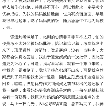
考过，又被妈妈批评了，尽管妈妈沒有批评我过多，但妈
妈依然伤心欲绝，并且很不开心，所以我此次一定要考个
优异成绩。为我的妈妈挽留脸面，也为我挽留脸面。早晨
我很早地起來，吃了妈妈做的饭，随后急急忙忙地为院校
走去。
该进到考试场了，此刻的心情非常非常不太好，怕的
便是考不太好又被妈妈批评，惦记着惦记着，考卷就发出
来了，班里猛然一片清静，噤若寒蝉，沒有一点响声，大
家都会认真地答题，我由于遭受妈妈的一次批评，因此答
题更为细心了，可是，我写着写着，就有一个难点来啦，
把我这一题难倒了，我想了很久都想不出来，可是我突然
间想到了妈妈帮我出的一道题，因此立刻想出来这道题的
回答，嘿嘿，没想优秀作文到妈妈之前帮我出的题还救了
我一命呢，来看妈妈要我多训练是对的，一份辛勤耕耘就
会有一份获得，我原来对妈妈的不满意因这道难点的出
現，马上一扫而光，因此我继续答题，总算写完了，我伸