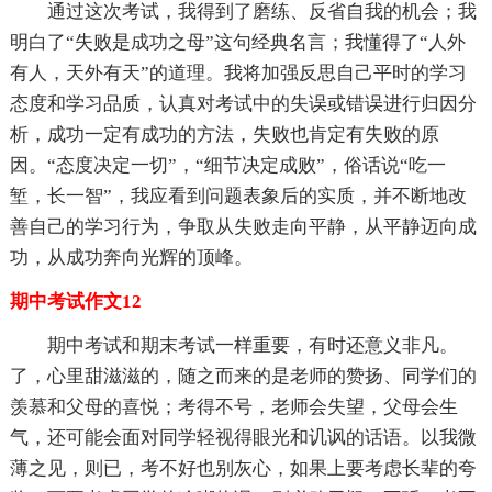
通过这次考试，我得到了磨练、反省自我的机会；我
明白了“失败是成功之母”这句经典名言；我懂得了“人外
有人，天外有天”的道理。我将加强反思自己平时的学习
态度和学习品质，认真对考试中的失误或错误进行归因分
析，成功一定有成功的方法，失败也肯定有失败的原
因。“态度决定一切”，“细节决定成败”，俗话说“吃一
堑，长一智”，我应看到问题表象后的实质，并不断地改
善自己的学习行为，争取从失败走向平静，从平静迈向成
功，从成功奔向光辉的顶峰。
期中考试作文12
期中考试和期末考试一样重要，有时还意义非凡。
了，心里甜滋滋的，随之而来的是老师的赞扬、同学们的
羡慕和父母的喜悦；考得不号，老师会失望，父母会生
气，还可能会面对同学轻视得眼光和讥讽的话语。以我微
薄之见，则已，考不好也别灰心，如果上要考虑长辈的夸