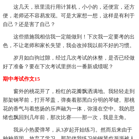
这几天，班里流行用计算机，小小的，还便宜，还方
便，老师还不容易发现。可是大家想一想，这样是有利于
自己？还是害了自己？
这些措施我相信我一定能做到！下次我一定要考的出
色，不让老师和家长失望，我会改掉我以前不好的习惯。
岁月如白驹过隙，经过几次考试的休整，是否已经做
好了准备？要在下次考试里拼出一番新成绩呢？
期中考试作文15
窗外的桃花开了，粉红的花瓣飘洒满地。我轻轻走到
那架钢琴前，打开琴盖，弹奏着那黑白分明的琴键。那桃
花的香气与着悠扬的乐声融为一体，弥漫在空中。我的思
绪也飘回到几年前，那次比赛——那一次，我是主角。
我从小热爱弹琴，从3岁起开始练习。然而后来由于
种种原因，放弃了学习，那架伴我练习的钢琴也渐渐被人