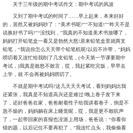
关于三年级的期中考试作文：期中考试的风波
又到了期中考试的时间了……早上起来，本来好好
的，居然又被妈妈吵了：“美术书呢?”“不知道!”“昨天不是
说换好书了吗?”“没找到，”我真的不知道美术书放哪了，
妈妈打开铅笔盒一看又是勃然大怒!原来铅笔盒里就两支
铅笔，“我说你怎么天天带个铅笔机呢!以后不许带，”妈妈
唠叨着又连忙给我削了几支铅笔，(今天第一节课要期中
考试，)我真是敢怒不敢言，哎，我赶紧吃完饭，早早去
上学，就 不会再被妈妈唠叨了。
不就是期中考试吗?这几天天天考试，看到妈妈比我
还紧张，我真是不知道高兴还是难过!晚上卷子发下来
了，还好爸爸在家，爸爸耐着性子给我讲着卷子，倒是不
急不燥的，妈妈躺在床上睡觉呢，哎，我是更不敢吭声
了，一起带回家的喜报也没派上用场，爸爸说：“你看你
错的题，以后记住不要再犯了，”我连忙点头，我偷偷看