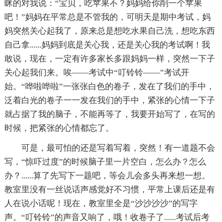
眯的对我说：“宝贝，吃苹果不？妈妈给你削一个苹果
吧！”妈妈在平常总是不管我的，可明天是期中考试，妈
妈突然关心起我了，原来总是想吃水果自己洗，想吃东西
自己拿......妈妈到底是关心我，还是关心我的考试啊！我
敢说，现在，一定有许多家长多跟妈妈一样，突然一下子
关心起我们来。唉——考试中“叮铃铃——”考试开
始。“哗啦哗啦”一张张白色的卷子，发在了我们的手中，
泛着白光的卷子一一发在我们的手中，紧张的心情一下子
就占据了我的脑子，不能再等了，我要开始写了，在写的
时候，把紧张的心情都忘了。
可是，最可怕的还是写着写着，突然！有一道题不会
写，“惊吓过度”的时候脑子里一片空白，怎么办？怎么
办？......算了先写下一题吧，等会儿会多头再来想一想。
教室里没有一丝说话声感觉好不习惯，平常上课后还是有
人在说小话呢！现在，教室里全是“沙沙沙沙”的写字
声。“叮铃铃”的声音又响了，哦！收卷子了......考试后考