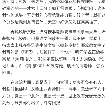
满期待，可发下来之后，我的心就像花瓶摔在地板上，稀
碎稀碎的——才六十四分！如五雷轰顶，心胸沉闷，这叫
我情何以堪？可是我的心理承受能力强，转个背，就把这
个分数给抛到九霄云外，天空中好像又彩虹高高挂了。
再说说语文吧，没有按李老师要求当天事当天毕，语
基扣分比较多。但是语文阅读有一题让我不解，试卷上问
衍太太出现在鲁迅先生散文集《朝花夕拾》哪篇散文中？
我写的是《琐记》，却被打了一个“X”，听同学说正确答
案是《狗·猫·鼠》。我回家查找资料，衍太太的确在《琐
记》里，而《狗·猫·鼠》却没有她。明天问问老师，怎么
回事。
在政治方面，真是应了一句古话：功夫不负有心人。
我临时抱佛脚，从晚上八点读到十一点半，竟然考了八十
六分，真是一个意外。但是想一想，世上没有无缘无故的
高分，只要你付出了，终有回报。