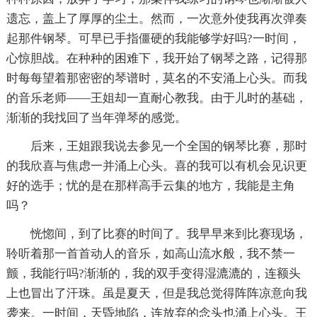
遗忘，盖上了厚厚的尘土。然而，一次意外使我再次弹奏
起那件钢琴。可早已手指僵硬的我能够学好吗?一时间，
心惊胆战。在种种的困难下，我开始了钢琴之路，记得那
时每每望着那密密的琴谱时，莫名的不安涌上心头。而我
的音乐老师——王姐却一直耐心教我。由于儿时的基础，
渐渐的我找回了当年弹琴的感觉。
后来，王姐跟我说去参见一个全国的钢琴比赛，那时
的我欣喜与焦虑一并涌上心头。喜的我可以有机会见识更
好的选手；忧的是在那样高手云集的地方，我能是主角
吗？
恍惚间，到了比赛的时间了。我早早来到比赛现场，
聆听着那一首首动人的音乐，如高山流水般，我不禁一
颤，我能行吗?渐渐的，我的双手变得湿漉漉的，连额头
上也冒出了汗珠。虽是夏天，但是我总觉得阵阵凉意向我
袭来。一时间，天昏地陷，连放弃的念头也涌上心头。王