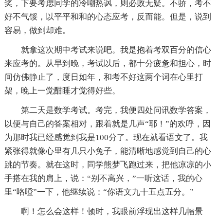
奖，下要考虑同学的冷嘲热讽，则必败无疑。不骄，考不
好不气馁，以平平和和的心态应考，反而能。但是，说到
容易，做到却难。
就拿这次期中考试来说吧。我是抱着考双百分的信心
来应考的。从早到晚，考试以后，都十分疲惫和担心，时
间仿佛静止了，度日如年，和考不好这两个词在心里打
架，晚上一觉酣睡才觉得好些。
第二天是数学考试。考完，我便四处问讯数学答案，
以便与自己的答案相对，跟着就是几声“耶！”的欢呼，因
为那时我已经感觉到我是100分了。现在就看语文了。我
紧张得就像心里有几只小兔子，能清晰地感觉到自己的心
跳的节奏。就在这时，同学熊梦飞跑过来，把他凉凉的小
手搭在我的肩上，说：“别不高兴，”一听这话，我的心
里“咯噔”一下，他继续说：“你语文九十五点五分。”
啊！怎么会这样！顿时，我眼前浮现出这样几幅景