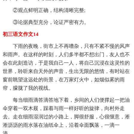
②观点鲜明正确，结构清晰完整;
③论据典型充分，论证严密有力。
初三语文作文14
下雨的夜晚，街市上不再嘈杂，只有不紧不慢的风声
和雨声。在这样的时刻，人们多半都不想出门，友人也不
会在此刻造访，于是我自己一人，将自己沉浸在这灵性的
世界，聆听来自天外的声音，生出无限的悠情，有时站在
窗前眺望这远处的街景，在万家灯火中，如烟似雾的雨
帘，朦胧了我的视线。
每当细雨滴答滴答地下着，乡间的人们便撑起一把油
伞穿着一双木屐，踩着与雨一样好听的旋律，向村外走
去。走在细雨湿润过的小路上，脚很舒服，心很惬意，淅
淅沥沥的雨水落在油纸伞上，沿着伞面飘落，一滴一
滴……