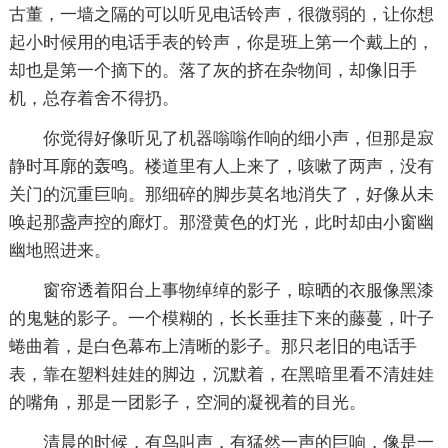
古董，一墙之隔的可以听见电话铃声，很微弱的，让你想
起小时候用的电话手表的铃声，你是班上第一个戴上的，
却也是第一个摘下的。落了灰的挤在杂物间，却像旧手
机，总存着舍不得扔。
你觉得好像听见了机器嗡嗡作响的细小声，但那是寂
静时耳廓的轰鸣。楼道里有人上来了，咳嗽了两声，没有
关门的沉重巨响。那细碎的脚步莫名地消失了，好像从未
唤起那盏声控的廊灯。那澄黄色的灯光，此时却由小窗幽
幽地照进来。
窗帘透着阳台上事物绰绰的影子，晾晒的衣服像黑漆
的鬼魅的影子。一个模糊的，长长垂挂下来的藤蔓，叶子
蜷曲着，是白色幕布上清晰的影子。那只老旧的电话手
表，靠在塑料娃娃的脚边，沉默着，在黑暗里看不清娃娃
的嘴角，那是一团影子，空洞的凝视着的目光。
清晨的时候，有鸟叫声，有猛然一声的巨响，像是一