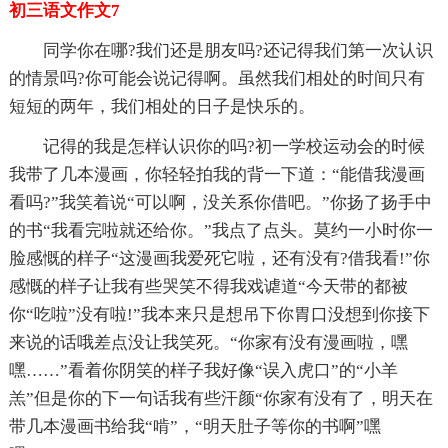
初三语文作文7
同学你在哪?我们还是朋友吗?还记得我们第一次认识
的情景吗?你可能会说记得啊。虽然我们相处的时间只有
短短的两年，我们相处的日子是快乐的。
记得的我是怎样认识你的吗?初一学校运动会的时候
我带了几本漫画，你轻轻拍我的背一下道：“能借我漫画
看吗?”我笑着说“可以啊，没关系你借吧。”你扬了扬手中
的书“我看完啦就还给你。”我点了点头。莫约一小时你一
脸感慨的样子“这漫画我爱死它啦，还有没有?借我看!”你
感慨的样子让我有些哭笑不得我戏谑道“今天带的都被
你“吃啦”没有啦!”我本来只是想吊下你胃口没想到你接下
来说的话哦差点没让我笑死。“你家有没有漫画啦，嘿
嘿……”看着你阴笑的样子我好像“误入虎口”的“小羊
羔”但是你的下一句话我有些汗颜“你家有没有了，明天在
带几本漫画书给我“啃”，“明天肚子等你的书啊”嘿