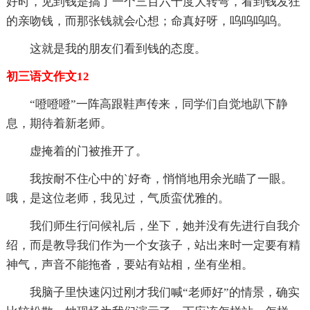
好时，见到钱是搞了一个三百六十度大转弯，看到钱发狂
的亲吻钱，而那张钱就会心想；命真好呀，呜呜呜呜。
这就是我的朋友们看到钱的态度。
初三语文作文12
“噔噔噔”一阵高跟鞋声传来，同学们自觉地趴下静
息，期待着新老师。
虚掩着的门被推开了。
我按耐不住心中的`好奇，悄悄地用余光瞄了一眼。
哦，是这位老师，我见过，气质蛮优雅的。
我们师生行问候礼后，坐下，她并没有先进行自我介
绍，而是教导我们作为一个女孩子，站出来时一定要有精
神气，声音不能拖沓，要站有站相，坐有坐相。
我脑子里快速闪过刚才我们喊“老师好”的情景，确实