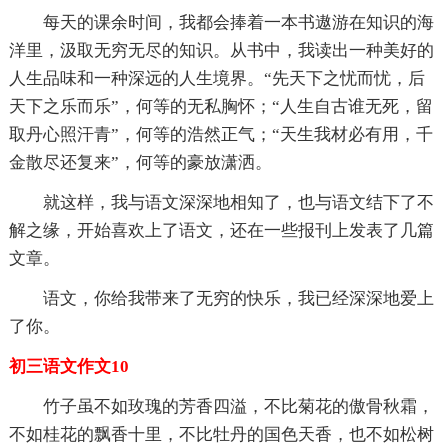
每天的课余时间，我都会捧着一本书遨游在知识的海
洋里，汲取无穷无尽的知识。从书中，我读出一种美好的
人生品味和一种深远的人生境界。“先天下之忧而忧，后
天下之乐而乐”，何等的无私胸怀；“人生自古谁无死，留
取丹心照汗青”，何等的浩然正气；“天生我材必有用，千
金散尽还复来”，何等的豪放潇洒。
就这样，我与语文深深地相知了，也与语文结下了不
解之缘，开始喜欢上了语文，还在一些报刊上发表了几篇
文章。
语文，你给我带来了无穷的快乐，我已经深深地爱上
了你。
初三语文作文10
竹子虽不如玫瑰的芳香四溢，不比菊花的傲骨秋霜，
不如桂花的飘香十里，不比牡丹的国色天香，也不如松树