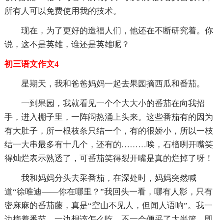
所有人可以免费使用我的技术。
现在，为了更好的造福人们，他还在不断研究着。你
说，这不是英雄，谁还是英雄呢？
初三语文作文4
星期天，我和爸爸妈妈一起去果园摘西瓜和番茄。
一到果园，我就看见一个个大大小的番茄在向我招
手，进入棚子里，一阵闷热涌上头来。这些番茄有的因为
有大肚子，所一根枝条只结一个，有的很娇小，所以一枝
结一大串最多有十几个，还有的………唉，石榴咧开嘴笑
得灿烂表示熟透了，可番茄笑得裂开嘴是真的烂掉了呀！
我和妈妈分头去采番茄，在深处时，妈妈突然喊
道“徐唯迪——你在哪里？”我回头一看，哪有人影，只有
密麻麻的番茄藤，真是“空山不见人，但闻人语响”。我一
边摘着番茄，一边想该怎么吃，不一会便采了大半篮。即