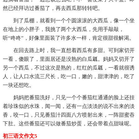
然已经拜访过番茄了，再去西瓜那转转吧。
到了瓜棚，就看到一个个圆滚滚的大西瓜，像一个坐
在地上的小胖子，我挑了两个大西瓜，先用手敲敲，
听“咚咚”，好像里面装了许多水一样，肯定很甜很解渴。
在回去路上时，我一直想着西瓜有多甜。可到家切开
一看，傻眼了，里面居还是没熟的白瓜瓤。妈妈又切开了
另一个西瓜，不过这次是熟的，红红的瓜瓤，一看就很诱
人，让人口水流三尺长，吃一口，嫩的，甜津津的，吃了
一块还想吃。
妈妈把番茄洗好，只见一个个番茄红通通的脸上还挂
着珍珠似的水珠，闻一闻，还有一点淡淡的说不出来的淡
香，咬一口，只见番茄汁四面八方喷射出来，一阵甜蜜吞
下肚。这些番茄还可以做番茄炒蛋，还会带着点甜味呢。
初三语文作文5