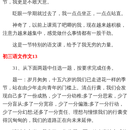
节，我更是不敢大意。
眨眼一学期就过去了，我一点点坐正，一点点站直。
神奇了，以前上课焉了吧唧的我，现在越来越积极，
注意力越来越集中，感觉做什么事情都有一股干劲。
这是一节特别的语文课，给予了我无穷的力量。
初三语文作文13
31、从下面两题中任选一题，按要求完成任务。
题一：岁月匆匆，十五六岁的我们已走进花一样的季
节，站在由少年走向青年的门槛上。清点行囊，我们会发
现自己多了一份成熟，少了一分幼稚;多了一分思索，少了
一分盲从;多了一分宽容，少了一分偏激;多了一分行动，
少了一分幻想;还多了一分责任、理想与憧憬我们的行囊变
得沉甸甸的，我们的道路正在向未来延伸。