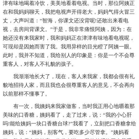
津有味地喝着冷饮，美美地看着电视。当时，那位阿姨正
在和我妈妈聊天，我把电视声开得老大，妈妈气得火冒三
丈，大声叫道：“智海，你课文还没背呢!还敢出来看电
视，去房间背课文。”于是，我非常痛恨阿姨，因为：在
她还没有来我家时，我和妈妈正在津津有味地看电视呢，
可现却是因她而害了我。我用异样的目光瞪了阿姨一眼。
此时，我并不知道，我给别人的印象是：你是一个不会尊
重客人，对客人不礼貌的孩子。
我渐渐地长大了，现在，客人来我家，我都会很有礼
貌地招待人家，而且我也会很尊重客人的意见，不会再向
以前那样不懂事了。
有一次，我姨妈来我家做客，当时我正用心地嚼着那
美味的口香糖，姨妈看了，走了过来，说：“我的小心肝
吗!能给姨妈一块口香糖台球?”我看了，立刻把口香糖拿给
姨妈，说：“姨妈，别客气，要吃多少尽管拿。”姨妈看