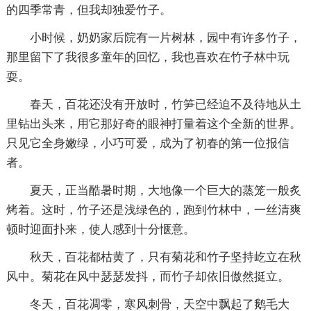
的四季常青，但我却独爱竹子。
小时候，奶奶家后院有一片树林，园中有许多竹子，
那里留下了我很多童年的回忆，我也喜欢在竹子林中玩
耍。
春天，百花还没有开放时，竹笋已经迫不及待地从土
里钻出头来，用它那好奇的眼神打量着这个全新的世界。
只见它全身嫩绿，小巧可爱，成为了初春的第一位报信
者。
夏天，正当酷暑时期，大地像一个巨大的蒸笼一般炙
烤着。这时，竹子还是浅绿色的，跑到竹林中，一丝清爽
顿时迎面扑来，使人感到十分惬意。
秋天，百花都枯黄了，只有菊花和竹子坚持屹立在秋
风中。菊花在风中瑟瑟发抖，而竹子却依旧傲然挺立。
冬天，百花凋零，寒风刺骨，天空中飘起了鹅毛大