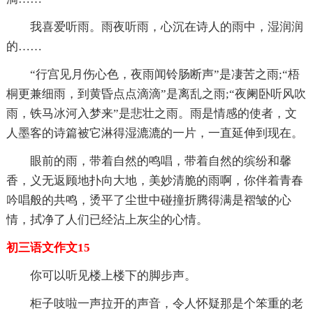
我喜爱听雨。雨夜听雨，心沉在诗人的雨中，湿润润
的……
“行宫见月伤心色，夜雨闻铃肠断声”是凄苦之雨;“梧
桐更兼细雨，到黄昏点点滴滴”是离乱之雨;“夜阑卧听风吹
雨，铁马冰河入梦来”是悲壮之雨。雨是情感的使者，文
人墨客的诗篇被它淋得湿漉漉的一片，一直延伸到现在。
眼前的雨，带着自然的鸣唱，带着自然的缤纷和馨
香，义无返顾地扑向大地，美妙清脆的雨啊，你伴着青春
吟唱般的共鸣，烫平了尘世中碰撞折腾得满是褶皱的心
情，拭净了人们已经沾上灰尘的心情。
初三语文作文15
你可以听见楼上楼下的脚步声。
柜子吱啦一声拉开的声音，令人怀疑那是个笨重的老