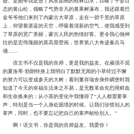
迹。是她带我走进了风景如画的桂林山水，目睹了千姿百
态的黄山松，领略了气势非凡的黄果树瀑布，我还跟着巴
金爷爷他们来到了内蒙古大草原，走在一碧千里的草原
上，仰望着湛蓝的天空，呼吸着清新的空气，使我感受到
了草原的宽广美丽，蒙古人民的热情好客。更令我心驰神
往的是宏伟瑰丽的莫高窟壁画，世界第八大奇迹秦兵马
俑……
语文书不仅是我的良师，更是我的益友。在顽强不屈
的夏洛蒂·勃朗特身上我明白了默默无闻的小草经过不懈
的努力可以变成参天的大树；看到董存瑞舍身炸碉堡时我
知道了今天的幸福生活来之不易，是无数革命先烈用鲜血
和生命换来的；从小英的变化中我懂得了“人人都需要掌
声，特别是当一个人身处困境的时候。让我们珍惜别人的
掌声，同时，也不要忘记把自己的掌声献给别人。”
啊！语文书，你是我的良师益友。我爱你！