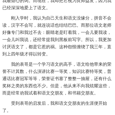
我最烦心的词。而现在，我却把它视为良师益友，因为我
已经深深地爱上了语文。
刚入学时，我认为自己天生和语文没缘分，拼音不会
读，汉字不会写，就连说话也结结巴巴。而那位语文老师
好像专门和我过不去：眼睛老是盯着我，一会儿要我读，
一会儿叫我说，还经常提我到黑板前写字。所以，我更加
讨厌语文了，都是它惹的祸。这种怨恨缠绕了我三年，直
到上四年级才得以转变。
我的表哥是一个学习语文的高手，语文给他带来的荣
誉不计其数，什么演讲比赛一等奖，知识比赛特等奖，普
通话比赛冠军等等，荣誉证书塞了整整一抽屉，还有什么
奖杯之类的东西也不少。但是，他从来不向我炫耀这些，
而是经常劝我试着和语文交朋友，和书籍交朋友。
受到表哥的启发后，我和语文交朋友的生涯便开始
了。