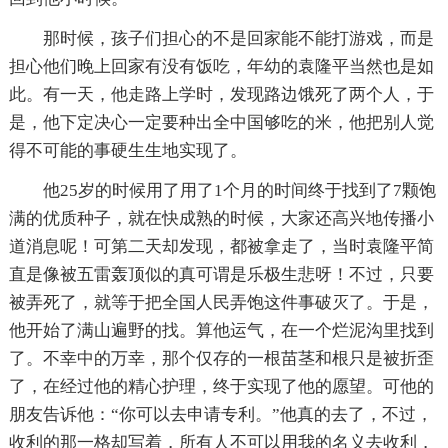
那时候，孩子们担心的不是回家能不能打游戏，而是
担心他们晚上回家有没有饭吃，年幼的袁隆平当然也是如
此。有一天，他走路上学时，发现路边饿死了两个人，于
是，他下定决心一定要种出全中国够吃的米，他把别人觉
得不可能的事硬生生地实现了。
他25岁的时候用了用了1个月的时间终于找到了7颗饱
满的优质种子，就在快成熟的时候，大家还高兴地传播小
道消息呢！可第二天却发现，都被拿走了，当时袁隆平简
直是像被五雷轰顶似的真可谓是乐极生悲呀！不过，只要
被弄死了，就等于把全国人民弄饱这件事破灭了。于是，
他开始了满山遍野的找。算他运气，在一个烂泥沟里找到
了。不幸中的万幸，那个仅存的一根苗茎和根只是被折歪
了，在经过他的精心护理，终于实现了他的愿望。可他的
朋友告诉他：“你可以去申请专利。”他真的去了，不过，
收利的那一格却写着，所有人不可以用我的名义去收利，