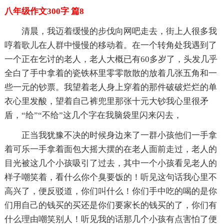
八年级作文300字 篇8
清晨，我迈着缓慢的步伐向网吧走去，街上人很多我
哼着歌儿在人群中慢慢的移动着。在一个转角处我遇到了
一个正在乞讨的老人，老人大概已有60多岁了，头发几乎
全白了手中拿着的瓷铁杯里零零散散的放着几张五角和一
些一元的钞票。我望着老人身上穿着的那件破破烂烂的单
衣心里发酸，望着自己裤兜里那张十元大钞我心里很矛
盾，“给”“不给”这几个字在我脑袋里闪来闪去，
正当我犹豫不决的时候身边来了一群小孩他们一手拿
着可乐一手拿着面包大摇大摆的在老人面前走过，老人的
目光被这几个小孩吸引了过去，其中一个小孩看见老人的
样子嘲笑着，看什么你个臭要饭的！听见这句话我心里不
高兴了，便反驳道，你们叫什么！你们手中吃的喝的是你
们用自己的钱买的买还是你们要家长的钱买的了，你们有
什么理由嘲笑别人！听见我的话那几个小孩有点害怕了便