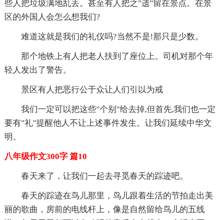
些人把垃圾满地乱丢。甚至有人把之"遗"留在景点。在景
区的外国人会怎么想我们?
难道这就是我们的礼仪吗?当然不是!那只是少数。
那个地铁上有人把老人扶到了座位上。司机对那个年
轻人发出了警告。
景区有人把恶行公于众让人们引以为戒
我们一定可以把这些"个别"给去掉,但首先,我们也一定
要有"礼"提醒他人不让上述事件发生。让我们延续中华文
明。
八年级作文300字 篇10
春天来了，让我们一起去寻觅春天的踪迹吧。
春天的踪迹在鸟儿那里，鸟儿跟着生活的节拍走出美
丽的歌曲，房前的电线杆上，像是自然留给鸟儿的五线