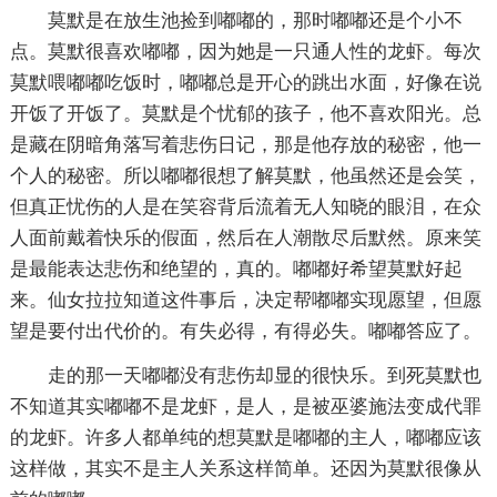
莫默是在放生池捡到嘟嘟的，那时嘟嘟还是个小不
点。莫默很喜欢嘟嘟，因为她是一只通人性的龙虾。每次
莫默喂嘟嘟吃饭时，嘟嘟总是开心的跳出水面，好像在说
开饭了开饭了。莫默是个忧郁的孩子，他不喜欢阳光。总
是藏在阴暗角落写着悲伤日记，那是他存放的秘密，他一
个人的秘密。所以嘟嘟很想了解莫默，他虽然还是会笑，
但真正忧伤的人是在笑容背后流着无人知晓的眼泪，在众
人面前戴着快乐的假面，然后在人潮散尽后默然。原来笑
是最能表达悲伤和绝望的，真的。嘟嘟好希望莫默好起
来。仙女拉拉知道这件事后，决定帮嘟嘟实现愿望，但愿
望是要付出代价的。有失必得，有得必失。嘟嘟答应了。
走的那一天嘟嘟没有悲伤却显的很快乐。到死莫默也
不知道其实嘟嘟不是龙虾，是人，是被巫婆施法变成代罪
的龙虾。许多人都单纯的想莫默是嘟嘟的主人，嘟嘟应该
这样做，其实不是主人关系这样简单。还因为莫默很像从