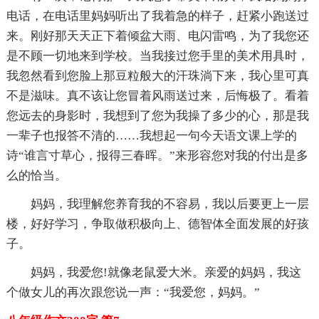
电话，在电话里妈妈听出了我着急的样子，赶紧小跑送过
来。刚好那天天正下着倾盆大雨、电闪雷鸣，为了我您还
是不顾一切地来到学校。当我接过您手里的美术用具时，
我忽然看到您脸上那豆粒般大的汗珠淌下来，我心里可真
不是滋味。真不该让您冒着风雨送过来，后悔极了。看着
您远去的身影时，我想到了您为我操了多少的心，那是我
一辈子也报答不清的……我想起一句今天语文课上学的
诗“谁言寸草心，报得三春晖。”来形容您对我的付出是多
么的恰当。
妈妈，我理解您养育我的不容易，我以后要更上一层
楼，好好学习，争取做积极向上、德智体全面发展的好孩
子。
妈妈，我爱您!就像老鼠爱大米。亲爱的妈妈，我这
个做女儿的再次跟您说一声：“我爱您，妈妈。”