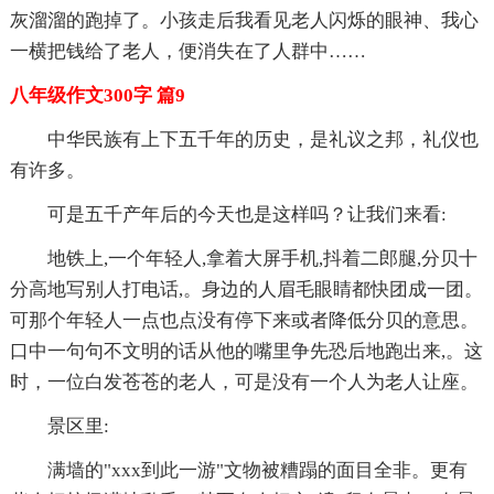
灰溜溜的跑掉了。小孩走后我看见老人闪烁的眼神、我心
一横把钱给了老人，便消失在了人群中……
八年级作文300字 篇9
中华民族有上下五千年的历史，是礼议之邦，礼仪也
有许多。
可是五千产年后的今天也是这样吗？让我们来看:
地铁上,一个年轻人,拿着大屏手机,抖着二郎腿,分贝十
分高地写别人打电话,。身边的人眉毛眼睛都快团成一团。
可那个年轻人一点也点没有停下来或者降低分贝的意思。
口中一句句不文明的话从他的嘴里争先恐后地跑出来,。这
时，一位白发苍苍的老人，可是没有一个人为老人让座。
景区里:
满墙的"xxx到此一游"文物被糟蹋的面目全非。更有