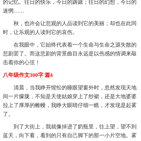
的记忆。往日的快乐，今日的踌躇；往日的幻想，今日的
迷惘……
秋，也许会让悲观的人品读到它的美丽；却也在此同
时，让乐观的人读到它的哀伤。
在我眼中，它始终代表着一个生命与生命之源失散的
悲剧罢了。而这悲剧的背景曲目永远是以伤感的情调来敲
击着你的心弦！
八年级作文300字 篇4
清晨，当我睁开惺忪的睡眼望窗外时，忽然发现天地
间一片朦胧，不知是天使姑娘穿上了纱裙，还是大地婆婆
拉上了厚厚的帷幔，我睁大眼睛仔细一瞧，才发现是起雾
了。
到了大街上，我就像掉进了奶瓶里，往上望，望不到
蓝天，向下看，看到的只有自己脚下的那一小片空地。雾