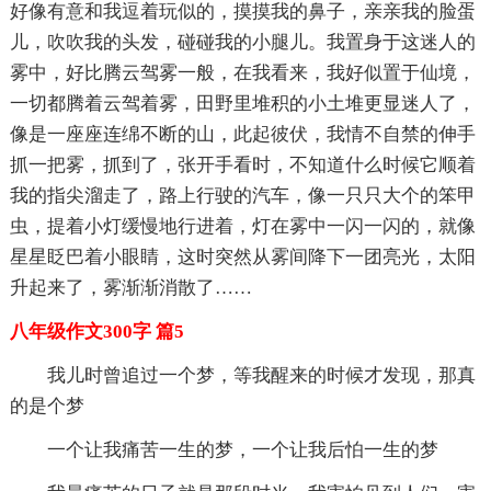
好像有意和我逗着玩似的，摸摸我的鼻子，亲亲我的脸蛋
儿，吹吹我的头发，碰碰我的小腿儿。我置身于这迷人的
雾中，好比腾云驾雾一般，在我看来，我好似置于仙境，
一切都腾着云驾着雾，田野里堆积的小土堆更显迷人了，
像是一座座连绵不断的山，此起彼伏，我情不自禁的伸手
抓一把雾，抓到了，张开手看时，不知道什么时候它顺着
我的指尖溜走了，路上行驶的汽车，像一只只大个的笨甲
虫，提着小灯缓慢地行进着，灯在雾中一闪一闪的，就像
星星眨巴着小眼睛，这时突然从雾间降下一团亮光，太阳
升起来了，雾渐渐消散了……
八年级作文300字 篇5
我儿时曾追过一个梦，等我醒来的时候才发现，那真
的是个梦
一个让我痛苦一生的梦，一个让我后怕一生的梦