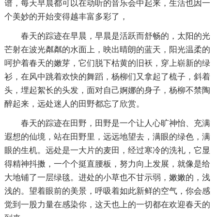
谱，每天早晨都可以在动听的音乐会中起来，生活也因一
个美妙的开始变得越丰富多彩了，
春天的踪迹在早晨，早晨是活跃而舒畅的，太阳的光
芒射在波光粼粼的水面上，映出晴朗的蓝天，阳光温柔的
呵护着春天的嫩芽，它们脱下枯黄的旧袄，穿上崭新的绿
衫，在风中跳着欢快的舞蹈，杨柳们又拿起了梳子，斜着
头，埋起絮长的头发，面对自己婀娜的身子，杨柳不禁陶
醉起来，远处迷人的田野都忘了欣赏。
春天的踪迹在田野，田野是一个让人心旷神怡、充满
遐想的仙境，站在田野里，远远地望去，满眼的绿色，满
眼的生机。远处是一大片的麦田，经过寒冷的洗礼，它显
得精神抖擞，一个个挺直腰板，努力向上发展，就像是给
大地铺了一层绿毯。进处的小草也不甘示弱，嫩嫩的，浅
浅的。望着眼前的美景，呼吸着如此新鲜的空气，你会感
觉到一股力量在感染你，这天也上的一切都在欢迎春天的