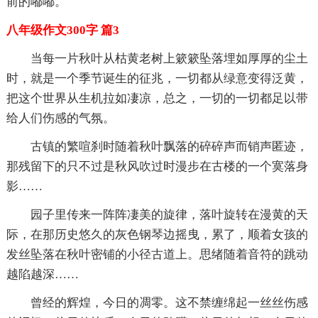
前的嘟嘟。
八年级作文300字 篇3
当每一片秋叶从枯黄老树上簌簌坠落埋如厚厚的尘土
时，就是一个季节诞生的征兆，一切都从绿意变得泛黄，
把这个世界从生机拉如凄凉，总之，一切的一切都足以带
给人们伤感的气氛。
古镇的繁喧刹时随着秋叶飘落的碎碎声而销声匿迹，
那残留下的只不过是秋风吹过时漫步在古楼的一个寞落身
影……
园子里传来一阵阵凄美的旋律，落叶旋转在漫黄的天
际，在那历史悠久的灰色钢琴边摇曳，累了，顺着女孩的
发丝坠落在秋叶密铺的小径古道上。思绪随着音符的跳动
越陷越深……
曾经的辉煌，今日的凋零。这不禁缠绵起一丝丝伤感