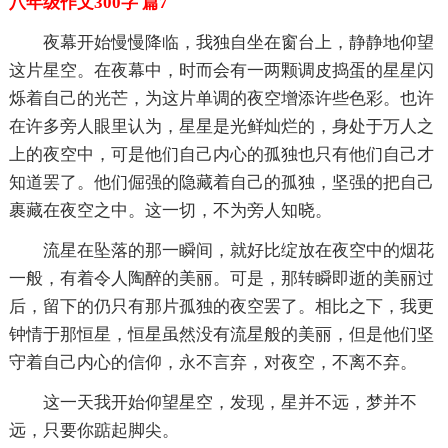
八年级作文300字 篇7
夜幕开始慢慢降临，我独自坐在窗台上，静静地仰望
这片星空。在夜幕中，时而会有一两颗调皮捣蛋的星星闪
烁着自己的光芒，为这片单调的夜空增添许些色彩。也许
在许多旁人眼里认为，星星是光鲜灿烂的，身处于万人之
上的夜空中，可是他们自己内心的孤独也只有他们自己才
知道罢了。他们倔强的隐藏着自己的孤独，坚强的把自己
裹藏在夜空之中。这一切，不为旁人知晓。
流星在坠落的那一瞬间，就好比绽放在夜空中的烟花
一般，有着令人陶醉的美丽。可是，那转瞬即逝的美丽过
后，留下的仍只有那片孤独的夜空罢了。相比之下，我更
钟情于那恒星，恒星虽然没有流星般的美丽，但是他们坚
守着自己内心的信仰，永不言弃，对夜空，不离不弃。
这一天我开始仰望星空，发现，星并不远，梦并不
远，只要你踮起脚尖。