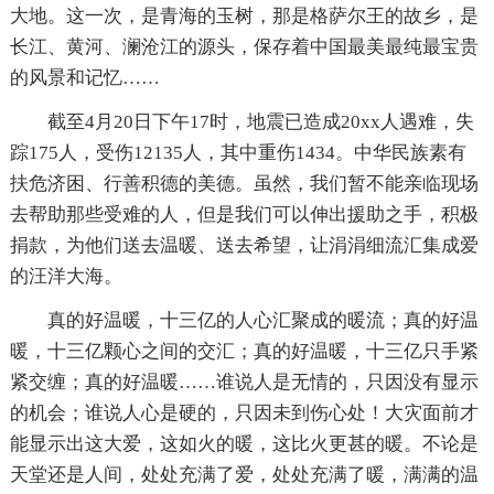
大地。这一次，是青海的玉树，那是格萨尔王的故乡，是
长江、黄河、澜沧江的源头，保存着中国最美最纯最宝贵
的风景和记忆……
截至4月20日下午17时，地震已造成20xx人遇难，失
踪175人，受伤12135人，其中重伤1434。中华民族素有
扶危济困、行善积德的美德。虽然，我们暂不能亲临现场
去帮助那些受难的人，但是我们可以伸出援助之手，积极
捐款，为他们送去温暖、送去希望，让涓涓细流汇集成爱
的汪洋大海。
真的好温暖，十三亿的人心汇聚成的暖流；真的好温
暖，十三亿颗心之间的交汇；真的好温暖，十三亿只手紧
紧交缠；真的好温暖……谁说人是无情的，只因没有显示
的机会；谁说人心是硬的，只因未到伤心处！大灾面前才
能显示出这大爱，这如火的暖，这比火更甚的暖。不论是
天堂还是人间，处处充满了爱，处处充满了暖，满满的温