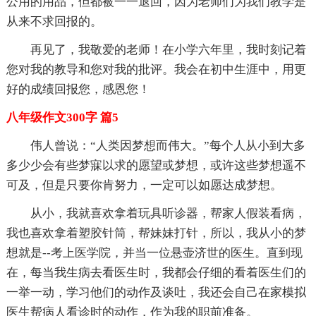
公用的用品，但都被一一退回，因为老师们为我们教学是
从来不求回报的。
再见了，我敬爱的老师！在小学六年里，我时刻记着
您对我的教导和您对我的批评。我会在初中生涯中，用更
好的成绩回报您，感恩您！
八年级作文300字 篇5
伟人曾说：“人类因梦想而伟大。”每个人从小到大多
多少少会有些梦寐以求的愿望或梦想，或许这些梦想遥不
可及，但是只要你肯努力，一定可以如愿达成梦想。
从小，我就喜欢拿着玩具听诊器，帮家人假装看病，
我也喜欢拿着塑胶针筒，帮妹妹打针，所以，我从小的梦
想就是--考上医学院，并当一位悬壶济世的医生。直到现
在，每当我生病去看医生时，我都会仔细的看着医生们的
一举一动，学习他们的动作及谈吐，我还会自己在家模拟
医生帮病人看诊时的动作，作为我的职前准备。