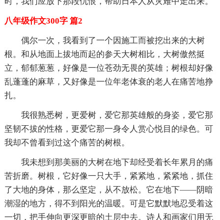
时，我们应放下那段仇恨，帮助日本人从灾难中走出来。
八年级作文300字 篇2
偶尔一次，我看到了一个因施工而被挖出来的大树
根。和从地面上拔地而起的参天大树相比，大树傲然挺
立，郁郁葱葱，好像是一位苍劲无畏的英雄；树根却好像
乱蓬蓬的麻草，又好像是一位年老体衰的老人在痛苦地挣
扎。
我很熟悉树，更爱树，爱它那英雄般的身姿，爱它那
坚韧不拔的性格，更爱它那一身令人赏心悦目的绿色。可
我却不曾看到过这个痛苦的树根。
我未想到那美丽的大树在地下却经受着长年累月的痛
苦折磨。树根，它好像一只大手，紧紧地，紧紧地，抓住
了大地的身体，那么坚定，从不放松。它在地下——阴暗
潮湿的地方，得不到阳光的温暖。可是它默默地忍受着这
一切，把手伸向更深更暗的土层中去。诗人和画家们用无