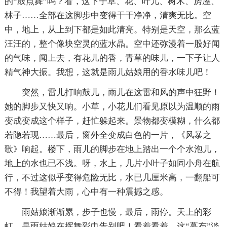
的“鼓点舞”吗？看，这下子草、花、叶儿、树木、房屋、
林子……全部在这脚步中变得干干净净，清爽无比。空
中，地上，从上到下都是如此清亮。特别是天空，那么蓝
汪汪的，整个像块空灵的蓝水晶。空中还弥漫着一股好闻
的气味，闻上去，有花儿的香，青草的味儿，一下子让人
精气神大振。我想，这就是雨儿姑娘用的香水味儿吧！
突然，雷儿打响鼓儿，雨儿在这雷和风的声中狂野！
她的脚步又快又响。小草，小花儿们看见原以为温顺的雨
变成变成这个样子，赶忙躲起来。景物都变模糊，什么都
若隐若现……最后，窗外全变成白色的一片，《风暴之
歌》响起。楼下，雨儿的脚步在地上踏出一个个水泡儿，
地上的水也已不浅。呀，水上，几片小叶子如同小舟在航
行，不过这似乎变得危险无比，水已几厘米高，一翻船可
不得！我望着大雨，心中有一种震撼之感。
雨姑娘渐渐累，步子也慢，最后，雨停。天上的彩
虹，是雨姑娘在挥舞彩巾告别吧！看着看着，这“幕布”淡