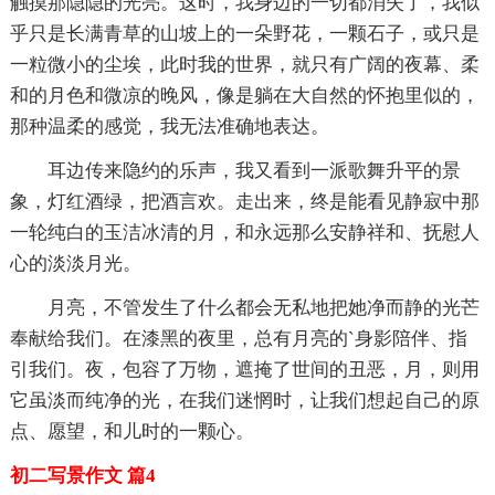
触摸那隐隐的光亮。这时，我身边的一切都消失了，我似
乎只是长满青草的山坡上的一朵野花，一颗石子，或只是
一粒微小的尘埃，此时我的世界，就只有广阔的夜幕、柔
和的月色和微凉的晚风，像是躺在大自然的怀抱里似的，
那种温柔的感觉，我无法准确地表达。
耳边传来隐约的乐声，我又看到一派歌舞升平的景
象，灯红酒绿，把酒言欢。走出来，终是能看见静寂中那
一轮纯白的玉洁冰清的月，和永远那么安静祥和、抚慰人
心的淡淡月光。
月亮，不管发生了什么都会无私地把她净而静的光芒
奉献给我们。在漆黑的夜里，总有月亮的`身影陪伴、指
引我们。夜，包容了万物，遮掩了世间的丑恶，月，则用
它虽淡而纯净的光，在我们迷惘时，让我们想起自己的原
点、愿望，和儿时的一颗心。
初二写景作文 篇4