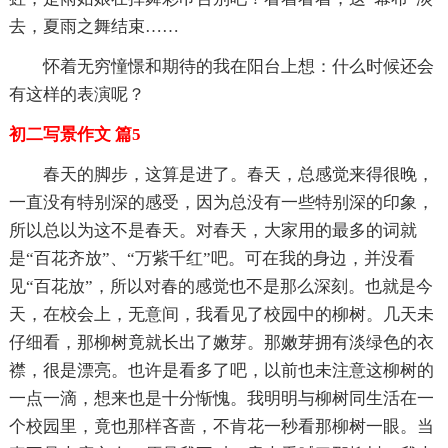
去，夏雨之舞结束……
怀着无穷憧憬和期待的我在阳台上想：什么时候还会
有这样的表演呢？
初二写景作文 篇5
春天的脚步，这算是进了。春天，总感觉来得很晚，
一直没有特别深的感受，因为总没有一些特别深的印象，
所以总以为这不是春天。对春天，大家用的最多的词就
是“百花齐放”、“万紫千红”吧。可在我的身边，并没看
见“百花放”，所以对春的感觉也不是那么深刻。也就是今
天，在校会上，无意间，我看见了校园中的柳树。几天未
仔细看，那柳树竟就长出了嫩芽。那嫩芽拥有淡绿色的衣
襟，很是漂亮。也许是看多了吧，以前也未注意这柳树的
一点一滴，想来也是十分惭愧。我明明与柳树同生活在一
个校园里，竟也那样吝啬，不肯花一秒看那柳树一眼。当