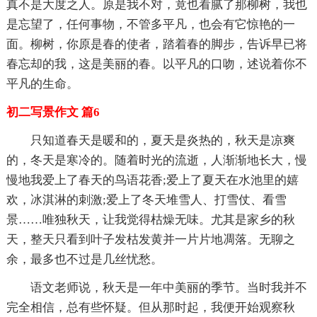
真不是大度之人。原是我不对，竟也看腻了那柳树，我也
是忘望了，任何事物，不管多平凡，也会有它惊艳的一
面。柳树，你原是春的使者，踏着春的脚步，告诉早已将
春忘却的我，这是美丽的春。以平凡的口吻，述说着你不
平凡的生命。
初二写景作文 篇6
只知道春天是暖和的，夏天是炎热的，秋天是凉爽
的，冬天是寒冷的。随着时光的流逝，人渐渐地长大，慢
慢地我爱上了春天的鸟语花香;爱上了夏天在水池里的嬉
欢，冰淇淋的刺激;爱上了冬天堆雪人、打雪仗、看雪
景……唯独秋天，让我觉得枯燥无味。尤其是家乡的秋
天，整天只看到叶子发枯发黄并一片片地凋落。无聊之
余，最多也不过是几丝忧愁。
语文老师说，秋天是一年中美丽的季节。当时我并不
完全相信，总有些怀疑。但从那时起，我便开始观察秋