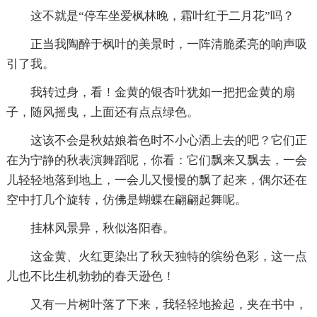
这不就是“停车坐爱枫林晚，霜叶红于二月花”吗？
正当我陶醉于枫叶的美景时，一阵清脆柔亮的响声吸
引了我。
我转过身，看！金黄的银杏叶犹如一把把金黄的扇
子，随风摇曳，上面还有点点绿色。
这该不会是秋姑娘着色时不小心洒上去的吧？它们正
在为宁静的秋表演舞蹈呢，你看：它们飘来又飘去，一会
儿轻轻地落到地上，一会儿又慢慢的飘了起来，偶尔还在
空中打几个旋转，仿佛是蝴蝶在翩翩起舞呢。
挂林风景异，秋似洛阳春。
这金黄、火红更染出了秋天独特的缤纷色彩，这一点
儿也不比生机勃勃的春天逊色！
又有一片树叶落了下来，我轻轻地捡起，夹在书中，