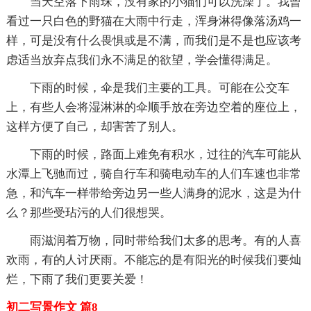
当天空落下雨珠，没有家的小猫们可以洗澡了。我曾
看过一只白色的野猫在大雨中行走，浑身淋得像落汤鸡一
样，可是没有什么畏惧或是不满，而我们是不是也应该考
虑适当放弃点我们永不满足的欲望，学会懂得满足。
下雨的时候，伞是我们主要的工具。可能在公交车
上，有些人会将湿淋淋的伞顺手放在旁边空着的座位上，
这样方便了自己，却害苦了别人。
下雨的时候，路面上难免有积水，过往的汽车可能从
水潭上飞驰而过，骑自行车和骑电动车的人们车速也非常
急，和汽车一样带给旁边另一些人满身的泥水，这是为什
么？那些受玷污的人们很想哭。
雨滋润着万物，同时带给我们太多的思考。有的人喜
欢雨，有的人讨厌雨。不能忘的是有阳光的时候我们要灿
烂，下雨了我们更要关爱！
初二写景作文 篇8