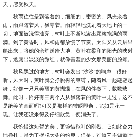
天，感受秋天。
秋雨往往是飘落着的，细细的，密密的。风夹杂着
雨，雨跟随着风，飘零着。雨轻轻地洗刷着大地上的一
切，地面被洗得油亮，树叶上不断地渗出颗粒饱满的雨
滴。到了黄昏时，风和雨都放慢了节奏。太阳又从云层里
爬出来，将她的余辉送给大地。黄叶在柔和的阳光的映射
下，透露出淡淡的微红，就像害羞的少女那美丽的脸颊。
秋风飘过的地方，树叶会发出“沙沙"的响声，很好
听，风大时，黄叶就会挣脱树的束缚，随着风一起翩翩起
舞，好像一只只美丽的黄蝴蝶，在风的伴奏下，载歌载
舞。此时，恰好有三两个人从飘落着的黄叶中走过，这不
是绝美的画面吗?可又是那样的转瞬即逝，尤如昙花一
现。让我还没来得及仔细欣赏，便消失了。
我惋惜这短暂的美，更惋惜秋叶的刚烈。它如此奋力
地挣扎，是为了摆脱大树的约束，但是，难道它不知道叶