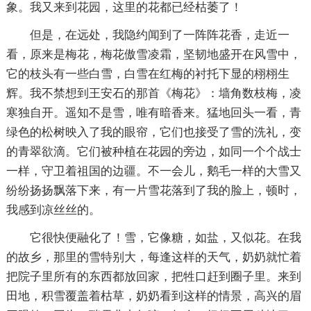
象。我又来到花园，这里的花都已经枯萎了！
但是，在远处，我隐约闻到了一阵阵花香，走近一
看，原来是梅花，梅花傲雪凌霜，坚韧地盛开在风雪中，
它的枝头有一些白雪，白雪在红梅的衬托下显的栩栩生
辉。我不禁想到王安石的那首《梅花》：墙角数枝梅，凌
寒独自开。遥知不是雪，唯有暗香来。猛地回头一看，青
绿色的松树映入了我的眼帘，它们也接受了雪的洗礼，变
的青翠欲滴。它们被种植在花园的旁边，如同一个个战士
一样，守卫着祖国的边疆。不一会儿，鹅毛一样的大雪又
纷纷扬扬飘落下来，有一片雪花落到了我的脸上，顿时，
我感到凉丝丝的。
它很快便融化了！雪，它像糖，如盐，又似花。在我
的故乡，那里的雪特别大，每逢这样的天气，奶奶就忙着
把院子里所有的东西都放回家，把牲口赶到圈子里。来到
田地，积雪覆盖着枯草，奶奶看到这样的情景，高兴的眉