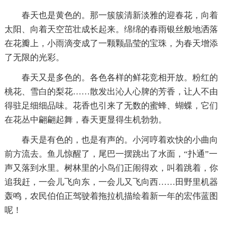
春天也是黄色的。那一簇簇清新淡雅的迎春花，向着
太阳、向着天空茁壮成长起来。绵绵的春雨银丝般地洒落
在花瓣上，小雨滴变成了一颗颗晶莹的宝珠，为春天增添
了无限的光彩。
春天又是多色的。各色各样的鲜花竞相开放。粉红的
桃花、雪白的梨花……散发出沁人心脾的芳香，让人不由
得驻足细细品味。花香也引来了无数的蜜蜂、蝴蝶，它们
在花丛中翩翩起舞，春天更显得生机勃勃。
春天是有色的，也是有声的。小河哼着欢快的小曲向
前方流去。鱼儿惊醒了，尾巴一摆跳出了水面，“扑通”一
声又落到水里。树林里的小鸟们正闹得欢，叫着跳着，你
追我赶，一会儿飞向东，一会儿又飞向西……田野里机器
轰鸣，农民伯伯正驾驶着拖拉机描绘着新一年的宏伟蓝图
呢！