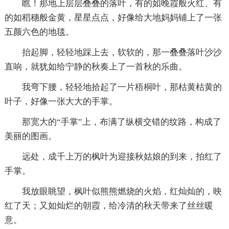
瞧！那地上层层叠叠的落叶，有的如晚霞般火红、有
的如稻穗般金黄，星星点点，好像给大地妈妈铺上了一张
五颜六色的地毯。
抬起脚，轻轻地踩上去，软软的，那一叠叠落叶沙沙
直响，就犹如给宁静的秋奏上了一首秋的乐曲。
我弯下腰，轻轻地拾起了一片梧桐叶，那枯黄枯黄的
叶子，好像一张大大的手掌。
那宽大的“手掌”上，布满了纵横交错的纹路，构成了
美丽的图画。
远处，成千上万的枫叶为迎接秋姑娘的到来，拍红了
手掌。
我放眼眺望，枫叶似熊熊燃烧的火焰，红灿灿的，映
红了天；又如灿烂的朝霞，给冷清的秋天带来了丝丝暖
意。