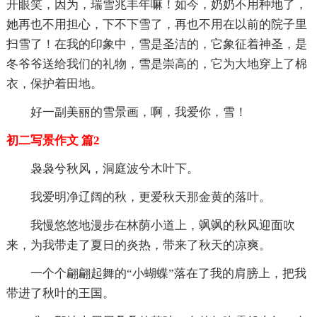
开眼笑，因为，瑞雪兆丰年嘛！如今，奶奶不用种地了，
她再也不用担心，下不下雪了，再也不用在以前的院子里
扫雪了！在我的印象中，雪是圣洁的，它象征着神圣，是
冬爷爷送给我们的礼物，雪是崇高的，它为大地穿上了棉
衣，保护着田地。
好一副美丽的雪景画，啊，我爱你，雪！
初二写景作文 篇2
袅袅兮秋风，洞庭波兮木叶下。
我爱明净辽阔的秋，更爱秋天那金黄的落叶。
我慢悠悠地漫步在林荫小道上，飒飒的秋风迎面吹
来，为我带走了夏日的炎热，带来了秋天的凉爽。
一个个翩翩起舞的“小蝴蝶”落在了我的肩膀上，把我
带进了秋叶的王国。