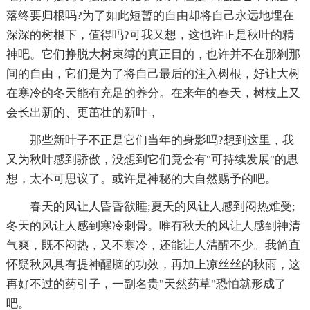
落终要归根吗?为了如此短暂的自由却将自己永远地埋在
深深的树根下，值得吗?可我又想，这也许正是秋叶的精
神吧。它们挣脱大树束缚的真正目的，也许并不在那刹那
间的自由，它们是为了将自己最后的注入树根，好让大树
在寒冷的冬天能有充足的养分。在来年的春天，树枝上又
会长出新的、更茁壮的新叶，
那些新叶子不正是它们当年的身影吗?想到这里，我
又为秋叶感到骄傲，没想到它们竟会有"可持续发展"的思
想，太不可思议了。或许是神秘的大自然赐予的吧。
春天的风让人昏昏欲睡;夏天的风让人感到闷热难受;
冬天的风让人感到寒冷刺骨。唯有秋天的风让人感到神清
气爽，既不闷热，又不寒冷，还能让人清醒不少。我简直
怀疑秋风具有提神醒脑的功效，再加上凉丝丝的秋雨，这
再好不过的药引子，一副名贵"天然药草"恐怕就形成了
吧。