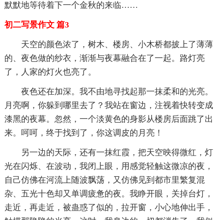
默默地等待着下一个金秋的来临……
初二写景作文 篇3
天空的颜色浓了，树木、楼房、小木桥都披上了薄薄
的、夜色做的纱衣，渐渐与夜幕融合在了一起。路灯亮
了，人家的灯火也亮了。
夜色还在加深。我不由地寻找起那一抹柔和的光亮。
月亮啊，你躲到哪里去了？我站在窗边，注视着快转变成
漆黑的夜幕。忽然，一个淡黄色的身影从楼房后面跳了出
来。呵呵，终于找到了，你这调皮的月亮！
另一边的天际，还有一抹红霞，把天空映得微红，灯
光在闪烁、在波动，我闭上眼，用感觉轻触这微凉的夜，
自己仿佛在河流上随波飘荡，又仿佛见到都市里繁复混
杂、五光十色却又单调疲惫的夜。我睁开眼，关掉台灯，
走近，再走近，被蛊惑了似的，拉开窗，小心地伸出手，