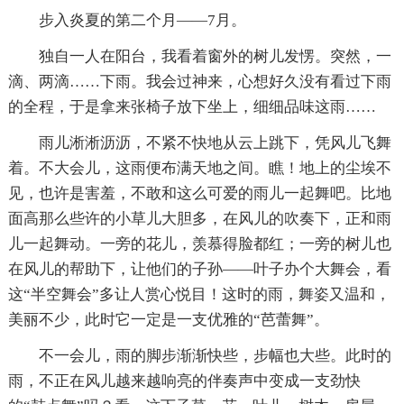
步入炎夏的第二个月——7月。
独自一人在阳台，我看着窗外的树儿发愣。突然，一
滴、两滴……下雨。我会过神来，心想好久没有看过下雨
的全程，于是拿来张椅子放下坐上，细细品味这雨……
雨儿淅淅沥沥，不紧不快地从云上跳下，凭风儿飞舞
着。不大会儿，这雨便布满天地之间。瞧！地上的尘埃不
见，也许是害羞，不敢和这么可爱的雨儿一起舞吧。比地
面高那么些许的小草儿大胆多，在风儿的吹奏下，正和雨
儿一起舞动。一旁的花儿，羡慕得脸都红；一旁的树儿也
在风儿的帮助下，让他们的子孙——叶子办个大舞会，看
这“半空舞会”多让人赏心悦目！这时的雨，舞姿又温和，
美丽不少，此时它一定是一支优雅的“芭蕾舞”。
不一会儿，雨的脚步渐渐快些，步幅也大些。此时的
雨，不正在风儿越来越响亮的伴奏声中变成一支劲快