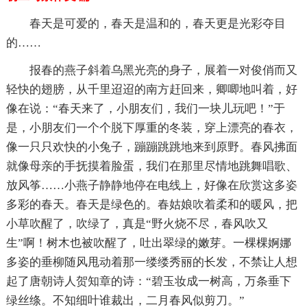
春天是可爱的，春天是温和的，春天更是光彩夺目
的……
报春的燕子斜着乌黑光亮的身子，展着一对俊俏而又
轻快的翅膀，从千里迢迢的南方赶回来，卿唧地叫着，好
像在说：“春天来了，小朋友们，我们一块儿玩吧！”于
是，小朋友们一个个脱下厚重的冬装，穿上漂亮的春衣，
像一只只欢快的小兔子，蹦蹦跳跳地来到原野。春风拂面
就像母亲的手抚摸着脸蛋，我们在那里尽情地跳舞唱歌、
放风筝……小燕子静静地停在电线上，好像在欣赏这多姿
多彩的春天。春天是绿色的。春姑娘吹着柔和的暖风，把
小草吹醒了，吹绿了，真是“野火烧不尽，春风吹又
生”啊！树木也被吹醒了，吐出翠绿的嫩芽。一棵棵婀娜
多姿的垂柳随风甩动着那一缕缕秀丽的长发，不禁让人想
起了唐朝诗人贺知章的诗：“碧玉妆成一树高，万条垂下
绿丝绦。不知细叶谁裁出，二月春风似剪刀。”