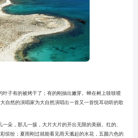
的叶子有的被烤干了；有的刚抽出嫩芽。蝉在树上吱吱喳
是大自然的演唱家为大自然演唱出一首又一首悦耳动听的歌
儿一朵，那儿一簇，大片大片的开出无限的美丽。红的、
五彩缤纷；夏雨刚过就能看见雨天溅起的水花，五颜六色的