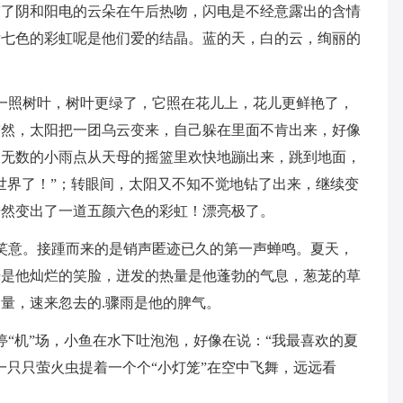
带了阴和阳电的云朵在午后热吻，闪电是不经意露出的含情
后七色的彩虹呢是他们爱的结晶。蓝的天，白的云，绚丽的
一照树叶，树叶更绿了，它照在花儿上，花儿更鲜艳了，
突然，太阳把一团乌云变来，自己躲在里面不肯出来，好像
，无数的小雨点从天母的摇篮里欢快地蹦出来，跳到地面，
世界了！”；转眼间，太阳又不知不觉地钻了出来，继续变
居然变出了一道五颜六色的彩虹！漂亮极了。
笑意。接踵而来的是销声匿迹已久的第一声蝉鸣。夏天，
光是他灿烂的笑脸，迸发的热量是他蓬勃的气息，葱茏的草
量，速来忽去的.骤雨是他的脾气。
停“机”场，小鱼在水下吐泡泡，好像在说：“我最喜欢的夏
一只只萤火虫提着一个个“小灯笼”在空中飞舞，远远看