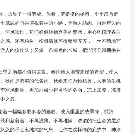
。
绿，凸显了一份老成。你看，笔挺挺的杨树，个个昂首挺
个个威武的哨兵俯视着林荫小路，为游人站岗。再说岸边的
人。河风吹过，它们好似轻抬秀美的臂膀，用心地梳理各自
美之感。还有柏树、榆树墙修剪得整整齐齐，一丝不苟地守
迎游人的仪仗队；又像一条绿色的长城，把浑河公园拥抱在
三季之雨都不值得去提。春雨给大地带来绿的希望，使大
堪。秋雨是凋零的代名词。秋雨来临万物枯黄，大地的生机
冬季寒风刺骨，再加那虽少得可怜的冬雨，凉上加凉，冻撤
雨中之最。
绘着一幅幅多彩多姿的画卷。映入眼里的或墨绿，或清
葱茏和葳蕤着，不再浅薄、不再稚嫩，浓浓的把生命的层次
，悠悠的呼吐出纯纯的气息，让你在这样绿的庇护中，神清