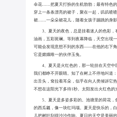
伞花……把夏天打扮的生机勃勃；最有特色
穿上一条条漂亮的裙子，聚在一起，叽叽喳
裙……一朵朵裙花儿，随着女孩子蹦跳的身
3、夏天的夜色，总是挂着迷人的色彩，
油画，五彩斑斓。等到夜幕降临，天空出现
可能会发现意想不到的东西——在他的右下
它是嫦娥唯一的伙伴玉兔。
4、夏天是火红色的，那一轮挂在天空中
我们都睁不开眼睛。知了在树上不停地叫道：
出舌头，耷拉着耳朵，似乎在向人类倾诉它
不想在这阳光下多待1秒。太阳发出火红色的
5、夏天是多姿多彩的。池塘里的荷花，
的西瓜瓤，像一块红玛瑙。夏天是快乐的，
儿把树叶刮得沙沙作响。夏日的天空是美丽