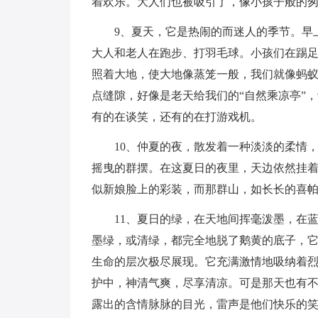
着欢乐。大人们也被吸引了，像小孩子般的
9、夏天，它是热闹的而迷人的季节。早
大人和老人在跑步、打羽毛球。小孩们在踢
照着大地，使大地像蒸笼一般，我们就像蚂
点缝隙，好像是老天给我们的“自然乘凉亭”
有的在谈笑，还有的在打游戏机。
10、仲夏的夜，散发着一种淡淡的柔情
摇曳的群摆。在这夏日的夜里，天边依然挂
似新娘脸上的彩装，而那群山，如长长的喜
11、夏日的绿，在天地间挥毫泼墨，在
墨绿，或清绿，都完全地脱了鹅黄的底子，
生命的层次极尽展现。它充满激情地吸纳着
护中，神清气爽，尽享清凉。可是那天也有
露出的含情脉脉的目光，雷声是他们快乐的