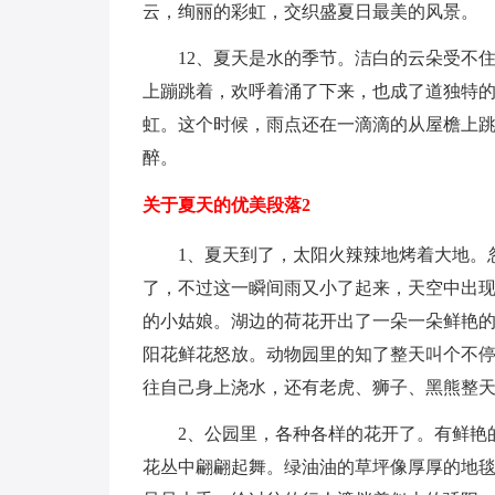
云，绚丽的彩虹，交织盛夏日最美的风景。
12、夏天是水的季节。洁白的云朵受不
上蹦跳着，欢呼着涌了下来，也成了道独特
虹。这个时候，雨点还在一滴滴的从屋檐上
醉。
关于夏天的优美段落2
1、夏天到了，太阳火辣辣地烤着大地。
了，不过这一瞬间雨又小了起来，天空中出
的小姑娘。湖边的荷花开出了一朵一朵鲜艳
阳花鲜花怒放。动物园里的知了整天叫个不
往自己身上浇水，还有老虎、狮子、黑熊整
2、公园里，各种各样的花开了。有鲜艳
花丛中翩翩起舞。绿油油的草坪像厚厚的地