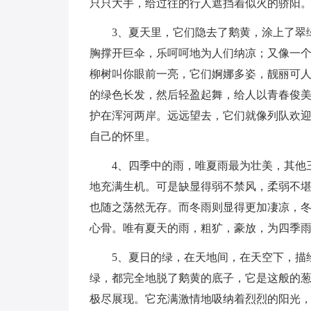
只只大手，给过往的行人遮挡着似火的骄阳
3、夏天里，它们隐去了鹅黄，涂上了翠
胸撑开巨伞，乐呵呵地为人们纳凉；又像一
柳树叫你眼前一亮，它们婀娜多姿，靓丽可
的绿色长发，然后轻盈起舞，给人以青春俊
护在浑河两岸。远远望去，它们就像列队欢
自己的怀里。
4、四季中的雨，唯夏雨最为壮美，其他
地充满生机。可是缺显得弱不禁风，柔弱不
也随之荡然无存。而冬雨则显得更加凄凉，
心骨。唯有夏天的雨，粗犷，豪放，为四季
5、夏日的绿，在天地间，在天空下，描
绿，都完全地脱了鹅黄的底子，它是这般的
极尽展现。它充满激情地吸纳着烈烈的阳光