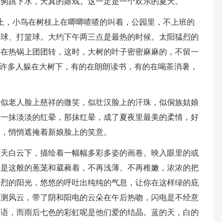
匆匆跳下水，天真的嬉戏。这一定是一个欢乐的夏天。
上，小鸟在树枝上在唧唧喳喳的叫着，公园里，不上班的
足球、打篮球。大约下午两三点是最热的时候。太阳猛烈的
蚁在热锅上团团转，这时，大树的叶子密密麻麻的，不留一
，许多人躲在大树下，有的在朗朗读书，有的在喝茶消暑，
，似老人脸上慈祥的微笑，似壮汉脸上的汗珠，似侗族姑娘
着一抹淡淡的红晕，那抹红晕，成了夏夜里最美的柔情，好
帕，悄悄遮掩着新娘脸上的笑意。
蓝天白云下，描绘着一幅幅多彩多姿的画卷。映入眼里的或
它是这般的葱茏和葳蕤着，不再浅薄、不再稚嫩，浓浓的把
烈烈的阳光，悠悠的呼吐出纯纯的气息，让你在这样绿的庇
不测风云，带了阴和阳电的云朵在午后热吻，闪电是不经意
笑语，而雨后七色的彩虹呢是他们爱的结晶。蓝的天，白的