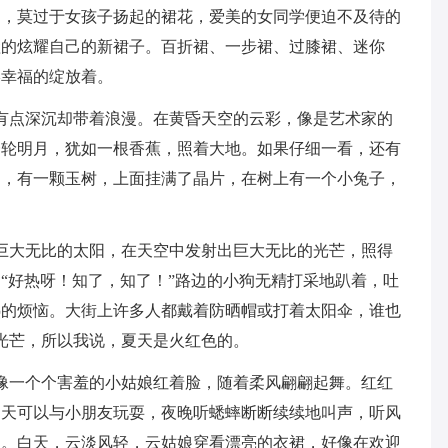
的，莫过于女孩子扬起的裙花，爱美的女同学便迫不及待的
喳的炫耀自己的新裙子。百折裙、一步裙、过膝裙、迷你
影幸福的绽放着。
有点深沉却带着浪漫。在黄昏天空的云彩，像是艺术家的
一轮明月，犹如一根香蕉，照着大地。如果仔细一看，还有
角，有一颗玉树，上面挂满了晶片，在树上有一个小兔子，
巨大无比的太阳，在天空中发射出巨大无比的光芒，照得
“好热呀！知了，知了！”路边的小狗无精打采地趴着，吐
热的烦恼。大街上许多人都戴着防晒帽或打着太阳伞，谁也
光芒，所以我说，夏天是火红色的。
像一个个害羞的小姑娘红着脸，随着柔风翩翩起舞。红红
白天可以与小朋友玩耍，夜晚听蟋蟀断断续续地叫声，听风
的。白天，云淡风轻，云姑娘穿看漂亮的衣裙，好像在欢迎