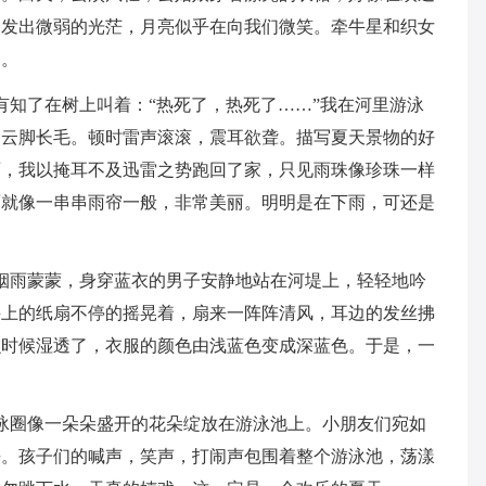
中发出微弱的光茫，月亮似乎在向我们微笑。牵牛星和织女
聚。
有知了在树上叫着：“热死了，热死了……”我在河里游泳
，云脚长毛。顿时雷声滚滚，震耳欲聋。描写夏天景物的好
雨，我以掩耳不及迅雷之势跑回了家，只见雨珠像珍珠一样
雨就像一串串雨帘一般，非常美丽。明明是在下雨，可还是
烟雨蒙蒙，身穿蓝衣的男子安静地站在河堤上，轻轻地吟
手上的纸扇不停的摇晃着，扇来一阵阵清风，耳边的发丝拂
么时候湿透了，衣服的颜色由浅蓝色变成深蓝色。于是，一
泳圈像一朵朵盛开的花朵绽放在游泳池上。小朋友们宛如
去。孩子们的喊声，笑声，打闹声包围着整个游泳池，荡漾