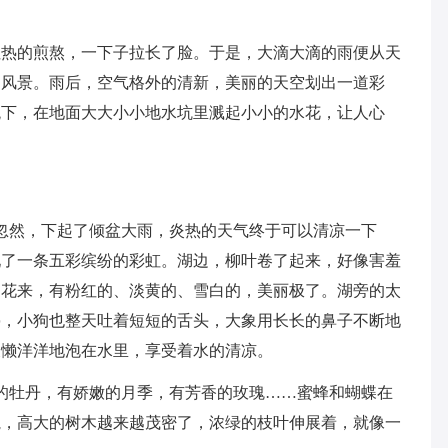
住热的煎熬，一下子拉长了脸。于是，大滴大滴的雨便从天
的风景。雨后，空气格外的清新，美丽的天空划出一道彩
跳下，在地面大大小小地水坑里溅起小小的水花，让人心
忽然，下起了倾盆大雨，炎热的天气终于可以清凉一下
现了一条五彩缤纷的彩虹。湖边，柳叶卷了起来，好像害羞
的花来，有粉红的、淡黄的、雪白的，美丽极了。湖旁的太
停，小狗也整天吐着短短的舌头，大象用长长的鼻子不断地
天懒洋洋地泡在水里，享受着水的清凉。
的牡丹，有娇嫩的月季，有芳香的玫瑰……蜜蜂和蝴蝶在
毯，高大的树木越来越茂密了，浓绿的枝叶伸展着，就像一