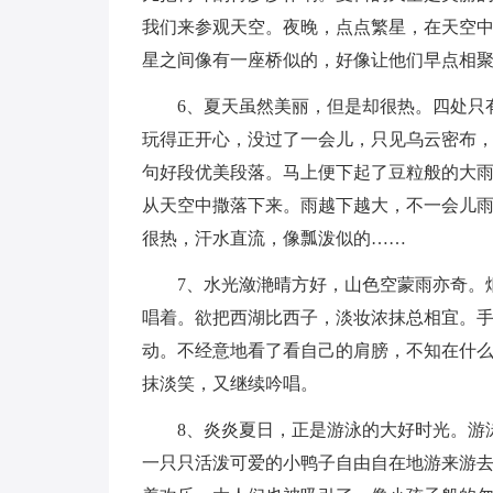
我们来参观天空。夜晚，点点繁星，在天空
星之间像有一座桥似的，好像让他们早点相
6、夏天虽然美丽，但是却很热。四处只
玩得正开心，没过了一会儿，只见乌云密布
句好段优美段落。马上便下起了豆粒般的大
从天空中撒落下来。雨越下越大，不一会儿
很热，汗水直流，像瓢泼似的……
7、水光潋滟晴方好，山色空蒙雨亦奇。
唱着。欲把西湖比西子，淡妆浓抹总相宜。
动。不经意地看了看自己的肩膀，不知在什
抹淡笑，又继续吟唱。
8、炎炎夏日，正是游泳的大好时光。游
一只只活泼可爱的小鸭子自由自在地游来游