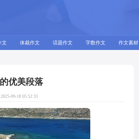
作文
体裁作文
话题作文
字数作文
作文素材
的优美段落
25-09-18 05:52:33