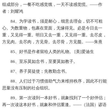
组成部分，一餐不吃感觉饿，一天不读感觉慌。——作
者：刘耀鸿
84、为学读书，须是耐心，细意去理会，切不可粗
心。为数重物，包裹在里面，无缘得见。必是今日去一
重，又见得一重。明日又去一重，又见得一重。去尽皮，
方见肉。去尽肉，方见骨。去尽骨，方见髓。——朱熹
85、好书是作者留给人类的礼物。 [美]爱迪生
86、至乐莫如念书，至要莫如教子。
87、养子莫徒使；先教勤念书。
88、人们过于习惯借助气力来维持秩序，因此不行能
思量没有压制的社会组织。
89、第一次读到一本好书，就象找到了一个好伴侣；
再一次读这本好书，就象和伴侣重逢。——（法国）谚语