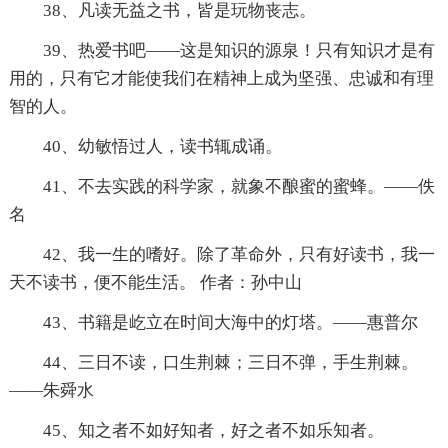
38、凡读无益之书，皆是玩物丧志。
39、热爱书吧——这是知识的源泉！只有知识才是有
用的，只有它才能使我们在精神上成为坚强、忠诚和有理
智的人。
40、幼敏悟过人，读书辄成诵。
41、不去实践的科学家，就象不酿蜜的蜜蜂。——佚
名
42、我一生的嗜好。除了革命外，只有好读书，我一
天不读书，便不能生活。 作者：孙中山
43、书籍是屹立在时间大海中的灯塔。——惠普尔
44、三日不读，口生荆棘；三日不弹，手生荆棘。
——朱舜水
45、知之者不如好知者，好之者不如乐知者。