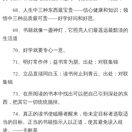
68、人生中三种东西最宝贵——信心健康和知识；领
悟中三种品质最可贵——好学好问和好思。
69、书籍就像一盏神灯，它照亮人们最遥远最黯淡的
生活道
70、好学就要专心一意。
71、明灯常作伴；益书常为朋。出处：对联集锦
72、立品直须同白玉；读书何止到青云。出处：对联
集锦
73、在所阅读的书本中找出可以把自己引到深处的东
西，把其它一切统统抛掉。
74、真正的读书使瞌睡者醒来，给未定目标者选取适
当的目标。正当的书籍指示人以正道，使其避免误入歧
途。——卡耐基