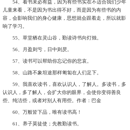
54、看书未必有益，因为有些书实在不适合我们少年
儿童来看，不是因为书出得不好，而是因为有些书的内
容，会影响我们的身心健康，思想就会跟着走，所以就影
响了学习。
55、草堂栖在灵山谷，勤读诗书向灯烛。
56、月盈则亏，日中则昃。
57、读书可以帮助你忘记你的悲哀。
58、山路不象坦途那样匍匐在人们足下。
59、我喜欢读书，喜欢认识人，了解人。多读书，多
认识人，多了解人，会扩大你的眼界，会使你变得善良
些、纯洁些，或者对别人有用些。作者：巴金
60、万般皆下品，唯有读书高！
61、养子莫徒使；先教勤读书。