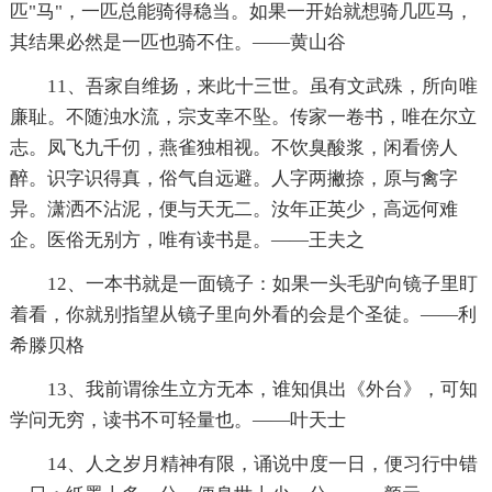
匹"马"，一匹总能骑得稳当。如果一开始就想骑几匹马，
其结果必然是一匹也骑不住。——黄山谷
11、吾家自维扬，来此十三世。虽有文武殊，所向唯
廉耻。不随浊水流，宗支幸不坠。传家一卷书，唯在尔立
志。凤飞九千仞，燕雀独相视。不饮臭酸浆，闲看傍人
醉。识字识得真，俗气自远避。人字两撇捺，原与禽字
异。潇洒不沾泥，便与天无二。汝年正英少，高远何难
企。医俗无别方，唯有读书是。——王夫之
12、一本书就是一面镜子：如果一头毛驴向镜子里盯
着看，你就别指望从镜子里向外看的会是个圣徒。——利
希滕贝格
13、我前谓徐生立方无本，谁知俱出《外台》，可知
学问无穷，读书不可轻量也。——叶天士
14、人之岁月精神有限，诵说中度一日，便习行中错