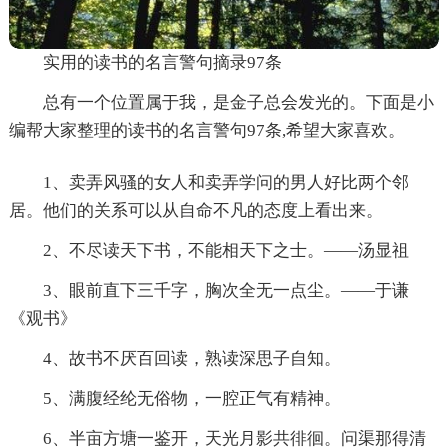
实用的读书的名言警句摘录97条
总有一个位置属于我，是金子总会发光的。下面是小
编帮大家整理的读书的名言警句97条,希望大家喜欢。
1、卖弄风骚的女人和卖弄学问的男人好比两个邻
居。他们的关系可以从自命不凡的态度上看出来。
2、不尽读天下书，不能相天下之士。——汤显祖
3、眼前直下三千字，胸次全无一点尘。——于谦
《观书》
4、故书不厌百回读，熟读深思子自知。
5、满腹经纶无俗物，一腔正气有精神。
6、半亩方塘一鉴开，天光月影共徘徊。问渠那得清