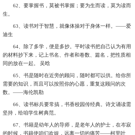
62、要掌握书，莫被书掌握；要为生而读，莫为读而
生。
63、读书对于智慧，就像体操对于身体一样。——爱
迪生
64、除了多学，便是多抄。平时读书把自己认为有用
的材料抄下来，记上书名、作者和卷数、篇名，把性质相
同的放在一起。 吴晗
65、书是随时在近旁的顾问，随时都可以供。给你所
需要的知识，而且可以按照你的心愿，重复这顾问的次
数。——海伦凯勒
66、读书标兵要常搞，书香校园传经典。诗文诵读需
坚持，给咱学生树典范。
67、书籍是幼年人的导师，是老年人的护士，在岑寂
的时候，书籍使咱们欢娱，远离一切的痛苦——柯里叶