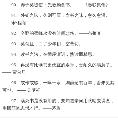
90、养子莫徒使；先教勤念书。——《春联集锦》
91、外韧之味，久则可厌；念书之味，愈久愈深。
——宋·程颐
92、辛勤的蜜蜂永没有时间悲伤。——布莱克
93、莫苟且，白了少年初，空悲切。
94、读书之法，在循序渐进，熟读而精思。
95、再没有比读书更便宜的娱乐，更耐久的满意了。
—— 蒙台居
96、或作或辍，一曝十寒，则虽念书百年，吾未见其
可也。 —— 吴梦祥
97、读死书是没有用的，要知道奈何用眼睛去调查，
用脑筋区思想才行。——茅盾