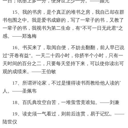
一日；纸墨上多一分，便身世上少一分。——颜元
15、我的书房，是个真正的堆书之房，我自己却在群
书包围之中。我是爱书成癖的，写了一辈子的书，又教了
一辈子的书，我视书为第二生命，有"不可一日无此君"之
感。——郑逸梅
16、书买来了，取阅自便，不妨去翻翻，前人早已说
过"开卷有益"。一天二十四小时，你挤半个小时，只有一
天时间的百分之二，只要每天坚持下来，可以使你读出可
观的成绩来。——王伯敏
17、所谓评论家，不过是懂得读书而教给他人读的`
人。——圣佩韦
18、百氏典坟空自苦，一堆萤雪竟谁知。——刘兼
19、读史须一气看过，则前后连贯，易于记忆。——
陆世仪