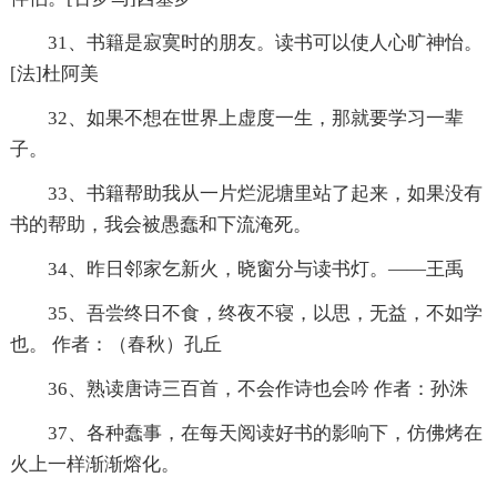
31、书籍是寂寞时的朋友。读书可以使人心旷神怡。
[法]杜阿美
32、如果不想在世界上虚度一生，那就要学习一辈
子。
33、书籍帮助我从一片烂泥塘里站了起来，如果没有
书的帮助，我会被愚蠢和下流淹死。
34、昨日邻家乞新火，晓窗分与读书灯。——王禹
35、吾尝终日不食，终夜不寝，以思，无益，不如学
也。 作者：（春秋）孔丘
36、熟读唐诗三百首，不会作诗也会吟 作者：孙洙
37、各种蠢事，在每天阅读好书的影响下，仿佛烤在
火上一样渐渐熔化。