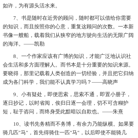
如许，为有源头活水来。
7、书是随时在近旁的顾问，随时都可以借给你需要
的知识，而且按照你的心意，重复这顾问的次数。一本新
书像一艘船，载着我们从狭窄的地方驶向生活的无限广阔
的海洋。——凯勒
8、一个作家应该有广博的知识，才能广泛地认识社
会生活和多方面理解人。而书本是十分重要的知识来源。
要晓得，那里记载着人类创造的一切经验，并且把它归纳
成为各门科学，我们能不认真学习吗？——高晓声
9、小有疑处，即便思索，思索不通，即置小册子，
逐日抄记，以时省阅，俟归日逐一会理，切不可含糊护
短，耻于咨问，而终身受此黯暗以自欺也。——朱熹
10、读书先务精而不务博，有余力乃能纵横。如果要
骑几匹"马"，首先得骑住一匹"马"，以后即使不能骑几