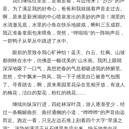
我们继续往里走，走着走着，耳边传来了“沙沙”的声
音。为了满足我的好奇心，爸爸和我就循着声音走过去。
啊，原来是新洲湖的中心喷泉发出的美妙的声音！湖里的
水清澈见底，水里的小鱼在快乐地嬉戏，蝌蚪三五成群。
我正准备拿面包来喂鱼，突然，“哗啦啦”的一阵响声后，
一群鸭子从草丛中跳进了水中。
眼前的景致令我心旷神怡！蓝天、白云、红枫、山坡
都倒映在水中，仿佛是一幅优美的`山水画。我闭上眼睛
深深地吸了一口气，真想把春的气息都吸进我的肺腑里。
忽然，空中飘来一阵风，我一下子感觉自己被香气包围
了。寻香踏去，啊，原来果园里花朵在竞相开放，有迷人
的梅花，洁白的梨花，粉红的桃花……
继续向纵深行进，四处林深叶茂，游人逐渐变少，经
过一条蜿蜒曲折、曲径通幽的小道，“哗哗哗”的声音由远
而近。跑近一看，只见左边石堆上刻着四个大字“旱溪之
源”，湍急的溪流正从石缝里奔流出来，快乐地奔向远