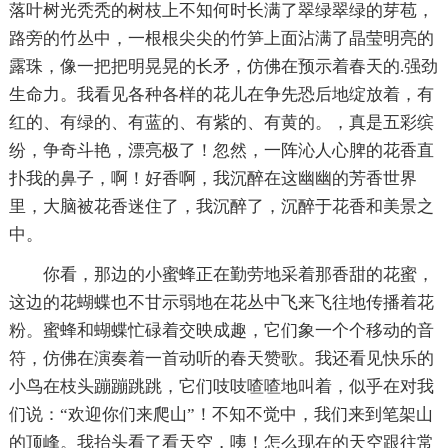
落叶树光秃秃的树枝上不知何时长满了翠绿翠绿的芽苞，
路旁的竹丛中，一根根尖尖的竹笋上面沾满了晶莹明亮的
露珠，像一把把明晃晃的长矛，仿佛在预示着春天的.强劲
生命力。我看见各种各样的花儿在争先恐后地绽放着，有
红的、有绿的、有蓝的、有紫的、有黄的。，真是五彩缤
纷，争奇斗艳，漂亮极了！忽然，一阵沁人心脾的花香直
扑我的鼻子，啊！好香啊，我沉醉在这幽幽的芳香世界
里，大脑被花香迷住了，我沉醉了，沉醉于花香和美景之
中。
你看，那边的小蜜蜂正在勤劳地采着那香甜的花蜜，
这边的花蝴蝶也不甘示弱地在花丛中飞来飞往地传播着花
粉。蜜蜂和蝴蝶忙碌着交映成趣，它们象一个个移动的音
符，仿佛在演奏着一首动听的春天赞歌。我还看见快乐的
小鸟在枝头蹦蹦跳跳，它们吱吱喳喳地叫着，似乎在对我
们说：“欢迎你们来爬山”！不知不觉中，我们来到笔架山
的顶峰。我抬头看了看天空，咦！怎么现在的天空跟往常