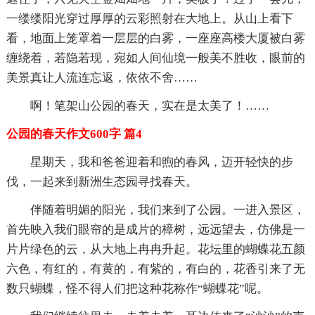
一缕缕阳光穿过厚厚的云彩照射在大地上。从山上看下
看，地面上笼罩着一层层的白雾，一座座高楼大厦被白雾
缠绕着，若隐若现，宛如人间仙境一般美不胜收，眼前的
美景真让人流连忘返，依依不舍……
啊！笔架山公园的春天，实在是太美了！……
公园的春天作文600字 篇4
星期天，我和爸爸迎着和煦的春风，迈开轻快的步
伐，一起来到新洲生态园寻找春天。
伴随着明媚的阳光，我们来到了公园。一进入景区，
首先映入我们眼帘的是成片的樟树，远远望去，仿佛是一
片片绿色的云，从大地上冉冉升起。花坛里的蝴蝶花五颜
六色，有红的，有黄的，有紫的，有白的，花香引来了无
数只蝴蝶，怪不得人们把这种花称作“蝴蝶花”呢。