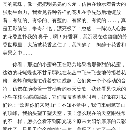
亮的露珠，像一把把明晃晃的长矛，仿佛在预示着春天的
强劲生命力。我看见各种各样的花儿在争先恐后地绽放
着，有红的、有绿的、有蓝的、有紫的、有黄的……，真
是五彩缤纷，争奇斗艳，漂亮极了！忽然，一阵沁人心脾
的花香直扑我的.鼻子，啊！好香啊，我沉浸在这幽幽的芳
香世界里，大脑被花香迷住了，我陶醉了，陶醉于花香和
美景之中……
你看，那边的小蜜蜂正在勤劳地采着那香甜的花蜜，
这边的花蝴蝶也不甘示弱地在花丛中飞来飞去地传播着花
粉。蜜蜂和蝴蝶忙碌着交映成趣，它们象一个个移动的音
符，仿佛在演奏着一首动听的春天赞歌。我还看见快乐的
小鸟在枝头蹦蹦跳跳，它们吱吱喳喳地叫着，好像在对我
们说：“欢迎你们来爬山”！不知不觉中，我们来到笔架山
的顶峰。我抬头望了望天空，咦！怎么现在的天空跟往常
的不一样，怎么会看不到阳光呢？原来太阳给厚厚的云彩
遮住了，只见天空金灿灿地一片，美极了！过了一会儿，