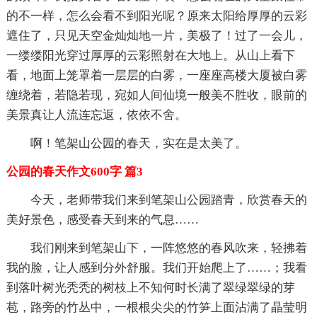
的不一样，怎么会看不到阳光呢？原来太阳给厚厚的云彩
遮住了，只见天空金灿灿地一片，美极了！过了一会儿，
一缕缕阳光穿过厚厚的云彩照射在大地上。从山上看下
看，地面上笼罩着一层层的白雾，一座座高楼大厦被白雾
缠绕着，若隐若现，宛如人间仙境一般美不胜收，眼前的
美景真让人流连忘返，依依不舍。
啊！笔架山公园的春天，实在是太美了。
公园的春天作文600字 篇3
今天，老师带我们来到笔架山公园踏青，欣赏春天的
美好景色，感受春天到来的气息……
我们刚来到笔架山下，一阵悠悠的春风吹来，轻拂着
我的脸，让人感到分外舒服。我们开始爬上了……；我看
到落叶树光秃秃的树枝上不知何时长满了翠绿翠绿的芽
苞，路旁的竹丛中，一根根尖尖的竹笋上面沾满了晶莹明