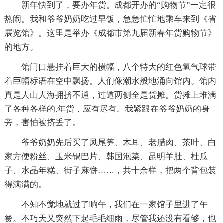
新年快到了，要办年货。成都开办的“购物节”一定很
热闹。我和爷爷奶奶吃过早饭，急急忙忙地乘车来到《省
展览馆》。这里是举办《成都市第九届新春年货购物节》
的地方。
馆门口悬挂着巨大的横幅，八个特大的红色氢气球带
着巨幅标语在空中飘扬。人们像潮水般地涌向馆内。馆内
真是人山人海拥挤不通，过道两侧全是货摊。货摊上堆满
了各种各样的.年货，应有尽有。我紧跟在爷爷奶奶的身
旁，害怕被挤丢了。
爷爷奶奶先后买了凤尾笋、木耳、老腊肉、茶叶、白
家方便粉丝、玉米锅巴片、韩国泡菜、昆明羊肚、杜瓜
子、水晶年糕、街子麻饼……，共十余样，把两个背包装
得满满的。
不知不觉地就过了响午，我们在一家馆子里进了午
餐。不巧天又突然下起毛毛细雨，尽管我还没有看够，也