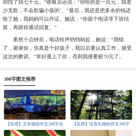
却找了我七十元。”收银员还说：“你给的是一百元，我老
少无欺，不会欺骗小孩的`。”最后，我还是把多余的钱还
给了她，我妈妈可以作证。她说：“你留个电话等下班结
算，再跟你通话回复。”
果然十点钟后，电话铃声铛铛响起，她说：“我错
了，谢谢你，你真是个好孩子，我以后要认真工作，接受
这次的教训。”幸好遇上了你，否则我便要赔70元了。
300字图文推荐
【实用】五年级的作文300字合
【实用】珍贵礼物的作文300字
集8篇
合集五篇