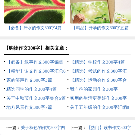
【必备】汗水的作文300字4篇
【精品】开学的作文300字五篇
【购物作文300字】相关文章：
【必备】叙事作文300字锦集
【精选】学校作文300字4篇
10篇
【精华】语文作文300字汇总6
【精选】考试的作文300字汇
篇
家的笑声作文300字3篇
总十篇
【精选】运动会作文300字合
精选同学的作文300字4篇
集6篇
我向往的家园作文300字
关于中秋节作文300字集合6篇
实用的生活更美好作文300字
地方风景作文300字7篇
合集九篇
关于五年级的作文300字汇编8
篇
上一篇：
关于秋色的作文300字四
下一篇：
【热门】读书作文300字