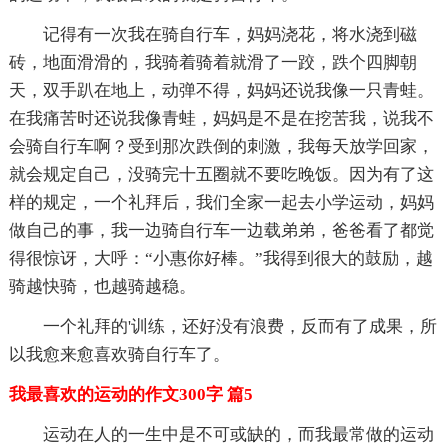
记得有一次我在骑自行车，妈妈浇花，将水浇到磁
砖，地面滑滑的，我骑着骑着就滑了一跤，跌个四脚朝
天，双手趴在地上，动弹不得，妈妈还说我像一只青蛙。
在我痛苦时还说我像青蛙，妈妈是不是在挖苦我，说我不
会骑自行车啊？受到那次跌倒的刺激，我每天放学回家，
就会规定自己，没骑完十五圈就不要吃晚饭。因为有了这
样的规定，一个礼拜后，我们全家一起去小学运动，妈妈
做自己的事，我一边骑自行车一边载弟弟，爸爸看了都觉
得很惊讶，大呼：“小惠你好棒。”我得到很大的鼓励，越
骑越快骑，也越骑越稳。
一个礼拜的'训练，还好没有浪费，反而有了成果，所
以我愈来愈喜欢骑自行车了。
我最喜欢的运动的作文300字 篇5
运动在人的一生中是不可或缺的，而我最常做的运动