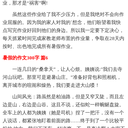
业，那才是“祸害”啊!
虽然这些作业给了我不少压力，但是我绝对不会向作
业屈服的。因为我的家人对我的`想念，他们盼望着我快
点写完作业好回到他们的身边。所以我一定要下定决心，
每天抓紧时间完成家教老师布置的作业量，争取在28天内
按时、出色地完成所有暑假作业。
暑假的作文300字 篇6
一连几日的“桑拿天”，让人心烦。姨姨说:"我们去寺
河山玩吧。那里可是避暑山庄。”准备好背包和照相机，
离开城市的喧闹和燥热，我们要走进大山喽！
山间风光：路虽然是柏油路，但是又窄又陡，而且左
边是山，右边是山谷。这且不说，还似蛇一样蜿蜒盘旋。
全车上的人都为姨姨（她是司机）捏了一把汗，没有一个
人说话，都紧张地盯着前面的路……终于到了一个比较平