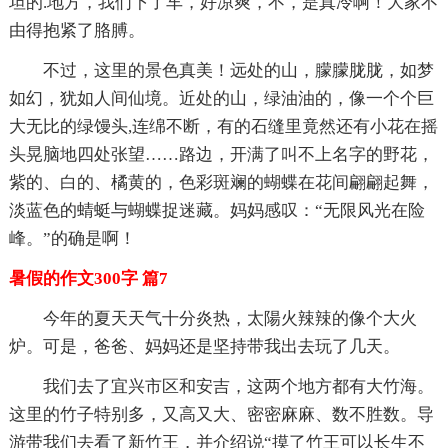
坦的.地方，我们下了车，好凉爽，不，是真冷啊！大家不
由得抱紧了胳膊。
不过，这里的景色真美！远处的山，朦朦胧胧，如梦
如幻，犹如人间仙境。近处的山，绿油油的，像一个个巨
大无比的绿馒头,连绵不断，有的石缝里竟然还有小花在摇
头晃脑地四处张望……路边，开满了叫不上名字的野花，
紫的、白的、橘黄的，色彩斑斓的蝴蝶在花间翩翩起舞，
淡蓝色的蜻蜓与蝴蝶捉迷藏。妈妈感叹：“无限风光在险
峰。”的确是啊！
暑假的作文300字 篇7
今年的夏天天气十分炎热，太陽火辣辣的像个大火
炉。可是，爸爸、妈妈还是坚持带我出去玩了几天。
我们去了宜兴市区和安吉，这两个地方都有大竹海。
这里的竹子特别多，又高又大、密密麻麻、数不胜数。导
游带我们去看了新竹王，并介绍说“摸了竹王可以长生不