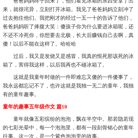
爸爸妈妈终于回来了，他们看见冰箱的东西全拿了出
来，就很诧异，立刻打开冰箱。我见了爸爸妈妈立刻冲了
过去抱住他们。我把刚才的经过一五一十的告诉了他们，
爸爸妈妈听了捧腹大笑：傻孩子你为什么要进冰箱呢，还
不还不冷死你，你想要去北极，长大后赚钱自己去啊，真
傻！以后不能在这样了。哈哈哈
过后，我又是发烧又是感冒，我真的恨死那该死的冰
箱了，害得我这样，以后我再也不碰冰箱了。
这就是我童年时做的一件即难忘又傻的一件傻事了，
我永远都忘记不了，也许这就是我独一无二的童年，我独
有的童年趣事。
童年的趣事五年级作文 篇10
童年就像五彩缤纷的泡泡，飘在半空中。那若隐若现
的七彩光晕中，每一个泡泡里，都有一段刻骨铭心的童年
往事。这一次，是一个紫色泡泡里的故事。