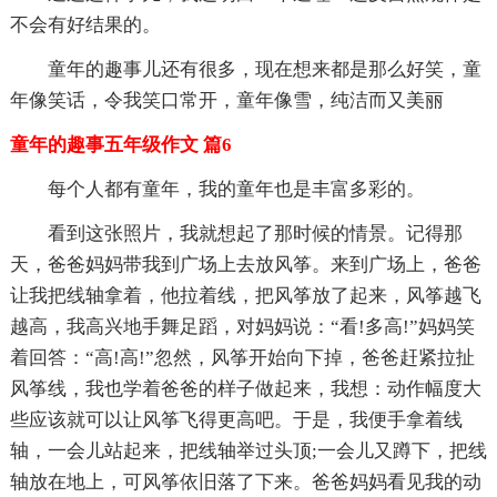
不会有好结果的。
童年的趣事儿还有很多，现在想来都是那么好笑，童
年像笑话，令我笑口常开，童年像雪，纯洁而又美丽
童年的趣事五年级作文 篇6
每个人都有童年，我的童年也是丰富多彩的。
看到这张照片，我就想起了那时候的情景。记得那
天，爸爸妈妈带我到广场上去放风筝。来到广场上，爸爸
让我把线轴拿着，他拉着线，把风筝放了起来，风筝越飞
越高，我高兴地手舞足蹈，对妈妈说：“看!多高!”妈妈笑
着回答：“高!高!”忽然，风筝开始向下掉，爸爸赶紧拉扯
风筝线，我也学着爸爸的样子做起来，我想：动作幅度大
些应该就可以让风筝飞得更高吧。于是，我便手拿着线
轴，一会儿站起来，把线轴举过头顶;一会儿又蹲下，把线
轴放在地上，可风筝依旧落了下来。爸爸妈妈看见我的动