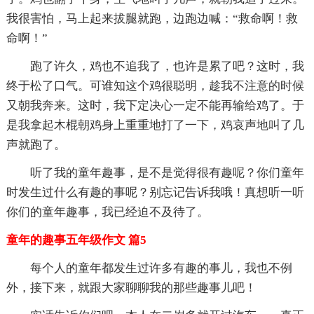
我很害怕，马上起来拔腿就跑，边跑边喊：“救命啊！救
命啊！”
跑了许久，鸡也不追我了，也许是累了吧？这时，我
终于松了口气。可谁知这个鸡很聪明，趁我不注意的时候
又朝我奔来。这时，我下定决心一定不能再输给鸡了。于
是我拿起木棍朝鸡身上重重地打了一下，鸡哀声地叫了几
声就跑了。
听了我的童年趣事，是不是觉得很有趣呢？你们童年
时发生过什么有趣的事呢？别忘记告诉我哦！真想听一听
你们的童年趣事，我已经迫不及待了。
童年的趣事五年级作文 篇5
每个人的童年都发生过许多有趣的事儿，我也不例
外，接下来，就跟大家聊聊我的那些趣事儿吧！