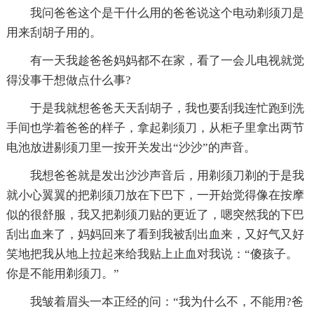
我问爸爸这个是干什么用的爸爸说这个电动剃须刀是
用来刮胡子用的。
有一天我趁爸爸妈妈都不在家，看了一会儿电视就觉
得没事干想做点什么事?
于是我就想爸爸天天刮胡子，我也要刮我连忙跑到洗
手间也学着爸爸的样子，拿起剃须刀，从柜子里拿出两节
电池放进剔须刀里一按开关发出“沙沙”的声音。
我想爸爸就是发出沙沙声音后，用剃须刀剃的于是我
就小心翼翼的把剃须刀放在下巴下，一开始觉得像在按摩
似的很舒服，我又把剃须刀贴的更近了，嗯突然我的下巴
刮出血来了，妈妈回来了看到我被刮出血来，又好气又好
笑地把我从地上拉起来给我贴上止血对我说：“傻孩子。
你是不能用剃须刀。”
我皱着眉头一本正经的问：“我为什么不，不能用?爸