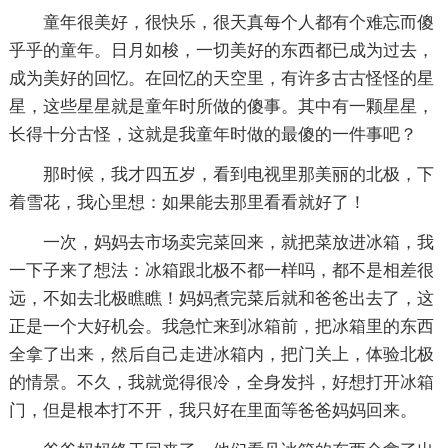
童年很美好，很快乐，很天真每个人都有个难忘而傻
乎乎的童年。日月如梭，一切美好的东西都已成为过去，
成为美好的回忆。在回忆的天空里，有许多古古怪怪的星
星，这些星星就是童年时所做的傻事。其中有一颗星星，
长得十分古怪，这就是我童年时做的最傻的一件事吧？
那时候，我才四五岁，看到电视里那美丽的北极，下
着雪花，我心里想：如果能去那里看看就好了！
一次，妈妈去市场卖完菜回来，就把菜放进冰箱，我
一下子来了想法：冰箱跟北极不都一样吗，都不是相差很
远，不如去北极瞧瞧！妈妈煮完菜后就和爸爸出去了，这
正是一个大好机会。我急忙来到冰箱前，把冰箱里的东西
全拿了出来，然后自己走进冰箱内，把门关上，体验北极
的情景。不久，我就觉得很冷，全身发抖，好想打开冰箱
门，但是根本打不开，我只好在里面等爸爸妈妈回来。