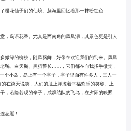
开了樱花仙子们的仙境。脑海里回忆着那一抹粉红色……
画意，鸟语花香。尤其是西南角的凤凰湖，其景色更是引人
许多嫩绿的柳枝，随风飘舞，好像在欢迎我们的到来。凤凰
唐老鸭、白天鹅、黑猫警长……，它们都在向我招手微笑，
有一个小岛，岛上有一个亭子，亭子里面有许多人，三人一
有的在谈天说笑，人们的脸上洋溢着幸福欢乐的笑容。上
林子，若隐若现的亭子，成群结队的飞鸟，在夕阳的映照
流连忘返！