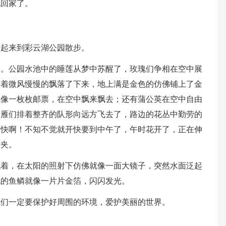
地回家了。
一起来到彩云湖公园散步。
朵。公园水池中的睡莲从梦中苏醒了，玫瑰们争相在空中展
随着微风慢慢的飘落了下来，地上满是金色的仿佛铺上了金
就像一枚枚邮票，在空中飘来飘去；还有蒲公英在空中自由
大雁们排着整齐的队形向远方飞去了，路边的花丛中勤劳的
真快啊！不知不觉就开快要到中午了，午时花开了，正在伸
发夹。
流着，在太阳的照射下仿佛就像一面大镜子，突然水面泛起
色的鱼鳞就像一片片金箔，闪闪发光。
我们一定要保护好周围的环境，爱护美丽的世界。