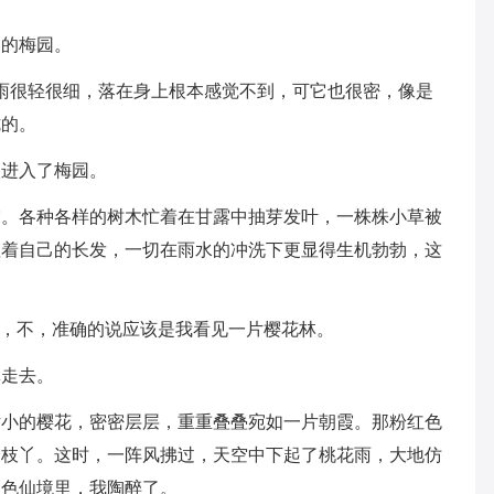
湖的梅园。
雨很轻很细，落在身上根本感觉不到，可它也很密，像是
胧的。
人进入了梅园。
帘。各种各样的树木忙着在甘露中抽芽发叶，一株株小草被
理着自己的长发，一切在雨水的冲洗下更显得生机勃勃，这
”，不，准确的说应该是我看见一片樱花林。
林走去。
娇小的樱花，密密层层，重重叠叠宛如一片朝霞。那粉红色
个枝丫。这时，一阵风拂过，天空中下起了桃花雨，大地仿
红色仙境里，我陶醉了。