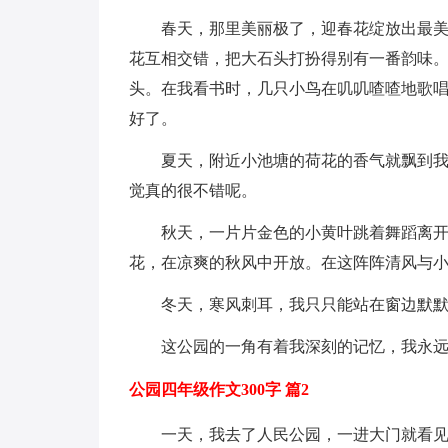
春天，那里美丽极了，迎春花绽放出最
花互相交错，把大石头打扮得别有一番韵味
头。在我看书时，几只小鸟在叽叽喳喳地歌
好了。
夏天，附近小池塘的荷花的香气就飘到
觉真的很不错呢。
秋天，一片片金色的小黄叶跳着舞蹈离
花，在凉爽的秋风中开放。在这阵阵清风与
冬天，寒风刺耳，我只只能站在窗边默
这公园的一角有着我深刻的记忆，我永
公园四年级作文300字 篇2
一天，我去了人民公园，一进大门就看见