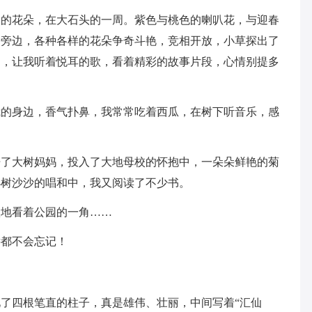
美的花朵，在大石头的一周。紫色与桃色的喇叭花，与迎春
。旁边，各种各样的花朵争奇斗艳，竞相开放，小草探出了
唱，让我听着悦耳的歌，看着精彩的故事片段，心情别提多
我的身边，香气扑鼻，我常常吃着西瓜，在树下听音乐，感
开了大树妈妈，投入了大地母校的怀抱中，一朵朵鲜艳的菊
小树沙沙的唱和中，我又阅读了不少书。
默地看着公园的一角……
远都不会忘记！
了四根笔直的柱子，真是雄伟、壮丽，中间写着“汇仙