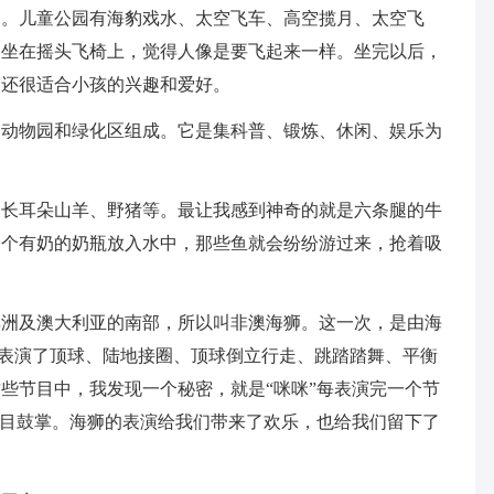
园。儿童公园有海豹戏水、太空飞车、高空揽月、太空飞
，坐在摇头飞椅上，觉得人像是要飞起来一样。坐完以后，
，还很适合小孩的兴趣和爱好。
、动物园和绿化区组成。它是集科普、锻炼、休闲、娱乐为
、长耳朵山羊、野猪等。最让我感到神奇的就是六条腿的牛
一个有奶的奶瓶放入水中，那些鱼就会纷纷游过来，抢着吸
非洲及澳大利亚的南部，所以叫非澳海狮。这一次，是由海
我们表演了顶球、陆地接圈、顶球倒立行走、跳踏踏舞、平衡
些节目中，我发现一个秘密，就是“咪咪”每表演完一个节
节目鼓掌。海狮的表演给我们带来了欢乐，也给我们留下了