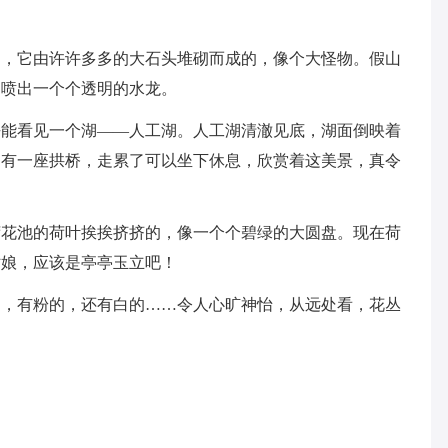
山，它由许许多多的大石头堆砌而成的，像个大怪物。假山
，喷出一个个透明的水龙。
去能看见一个湖——人工湖。人工湖清澈见底，湖面倒映着
中有一座拱桥，走累了可以坐下休息，欣赏着这美景，真令
荷花池的荷叶挨挨挤挤的，像一个个碧绿的大圆盘。现在荷
姑娘，应该是亭亭玉立吧！
的，有粉的，还有白的……令人心旷神怡，从远处看，花丛