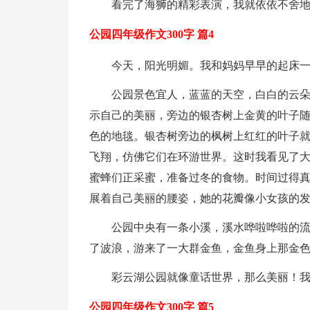
看完了海狮的精彩表演，我就依依不舍
公园四年级作文300字 篇4
今天，阳光明媚。我和妈妈早早的起床
公园景色宜人，蓝蓝的天空，白白的云
示自己的美丽，旁边的银杏树上金黄的叶子
色的地毯。银杏树旁边的枫树上红红的叶子
飞翔，仿佛它们在环游世界。这时我看见了
蜜蜂们正采蜜，准备过冬的食物。时间过得
展着自己美丽的腰姿，她的花瓣像小女孩的
公园中央有一条小溪，溪水哗啦哗啦的
了波浪，游来了一大群金鱼，金鱼身上那金
彩云湖公园就像童话世界，那么美丽！
公园四年级作文300字 篇5