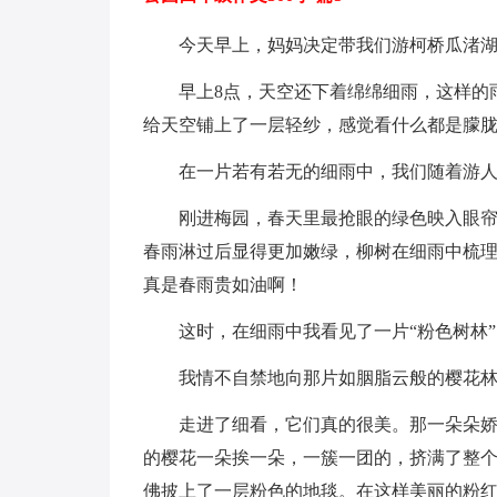
今天早上，妈妈决定带我们游柯桥瓜渚
早上8点，天空还下着绵绵细雨，这样的
给天空铺上了一层轻纱，感觉看什么都是朦
在一片若有若无的细雨中，我们随着游
刚进梅园，春天里最抢眼的绿色映入眼
春雨淋过后显得更加嫩绿，柳树在细雨中梳
真是春雨贵如油啊！
这时，在细雨中我看见了一片“粉色树林
我情不自禁地向那片如胭脂云般的樱花
走进了细看，它们真的很美。那一朵朵
的樱花一朵挨一朵，一簇一团的，挤满了整
佛披上了一层粉色的地毯。在这样美丽的粉