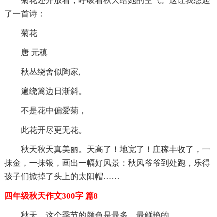
菊花还开放着，呼吸着秋天给她的空气。这让我想起
了一首诗：
菊花
唐 元稹
秋丛绕舍似陶家,
遍绕篱边日渐斜。
不是花中偏爱菊，
此花开尽更无花。
秋天秋天真美丽。天高了！地宽了！庄稼丰收了，一
抹金，一抹银，画出一幅好风景：秋风爷爷到处跑，乐得
孩子们掀掉了头上的太阳帽……
四年级秋天作文300字 篇8
秋天，这个季节的颜色是最多、最鲜艳的。