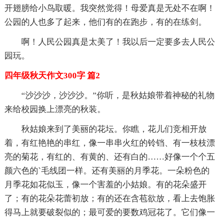
开翅膀给小鸟取暖。我突然觉得！母爱真是无处不在啊！
公园的人也多了起来，他们有的在跑步，有的在练剑。
啊！人民公园真是太美了！我以后一定要多去人民公
园玩。
四年级秋天作文300字 篇2
“沙沙沙，沙沙沙。”你听，是秋姑娘带着神秘的礼物
来给校园换上漂亮的秋装。
秋姑娘来到了美丽的花坛。你瞧，花儿们竞相开放
着，有红艳艳的串红，像一串串火红的铃铛、有一枝枝漂
亮的菊花，有红的、有黄的、还有白的……好像一个个五
颜六色的`毛线团一样。还有美丽的月季花。一朵粉色的
月季花如花似玉，像一个害羞的小姑娘。有的花朵盛开
了；有的花朵花蕾初放；有的还在含苞欲放，看上去饱胀
得马上就要破裂似的；最可爱的要数鸡冠花了。它们像一