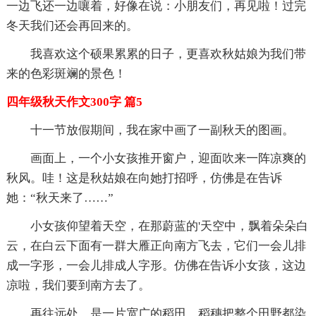
一边飞还一边嚷着，好像在说：小朋友们，再见啦！过完
冬天我们还会再回来的。
我喜欢这个硕果累累的日子，更喜欢秋姑娘为我们带
来的色彩斑斓的景色！
四年级秋天作文300字 篇5
十一节放假期间，我在家中画了一副秋天的图画。
画面上，一个小女孩推开窗户，迎面吹来一阵凉爽的
秋风。哇！这是秋姑娘在向她打招呼，仿佛是在告诉
她：“秋天来了……”
小女孩仰望着天空，在那蔚蓝的'天空中，飘着朵朵白
云，在白云下面有一群大雁正向南方飞去，它们一会儿排
成一字形，一会儿排成人字形。仿佛在告诉小女孩，这边
凉啦，我们要到南方去了。
再往远处，是一片宽广的稻田，稻穗把整个田野都染