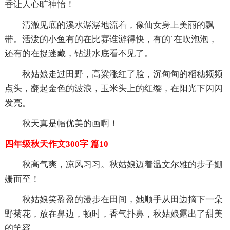
香让人心旷神怡！
清澈见底的溪水潺潺地流着，像仙女身上美丽的飘
带。活泼的小鱼有的在比赛谁游得快，有的`在吹泡泡，
还有的在捉迷藏，钻进水底看不见了。
秋姑娘走过田野，高粱涨红了脸，沉甸甸的稻穗频频
点头，翻起金色的波浪，玉米头上的红缨，在阳光下闪闪
发亮。
秋天真是幅优美的画啊！
四年级秋天作文300字 篇10
秋高气爽，凉风习习。秋姑娘迈着温文尔雅的步子姗
姗而至！
秋姑娘笑盈盈的漫步在田间，她顺手从田边摘下一朵
野菊花，放在鼻边，顿时，香气扑鼻，秋姑娘露出了甜美
的笑容。