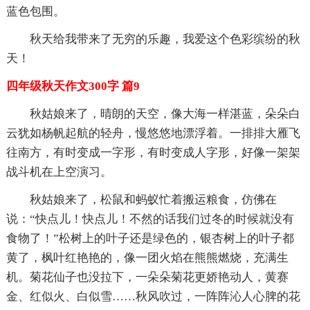
蓝色包围。
秋天给我带来了无穷的乐趣，我爱这个色彩缤纷的秋
天！
四年级秋天作文300字 篇9
秋姑娘来了，晴朗的天空，像大海一样湛蓝，朵朵白
云犹如杨帆起航的轻舟，慢悠悠地漂浮着。一排排大雁飞
往南方，有时变成一字形，有时变成人字形，好像一架架
战斗机在上空演习。
秋姑娘来了，松鼠和蚂蚁忙着搬运粮食，仿佛在
说：“快点儿！快点儿！不然的话我们过冬的时候就没有
食物了！”松树上的叶子还是绿色的，银杏树上的叶子都
黄了，枫叶红艳艳的，像一团火焰在熊熊燃烧，充满生
机。菊花仙子也没拉下，一朵朵菊花更娇艳动人，黄赛
金、红似火、白似雪……秋风吹过，一阵阵沁人心脾的花