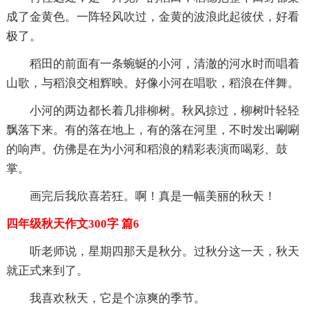
成了金黄色。一阵轻风吹过，金黄的波浪此起彼伏，好看
极了。
稻田的前面有一条蜿蜒的小河，清澈的河水时而唱着
山歌，与稻浪交相辉映。好像小河在唱歌，稻浪在伴舞。
小河的两边都长着几排柳树。秋风掠过，柳树叶轻轻
飘落下来。有的落在地上，有的落在河里，不时发出唰唰
的响声。仿佛是在为小河和稻浪的精彩表演而喝彩、鼓
掌。
画完后我欣喜若狂。啊！真是一幅美丽的秋天！
四年级秋天作文300字 篇6
听老师说，星期四那天是秋分。过秋分这一天，秋天
就正式来到了。
我喜欢秋天，它是个凉爽的季节。