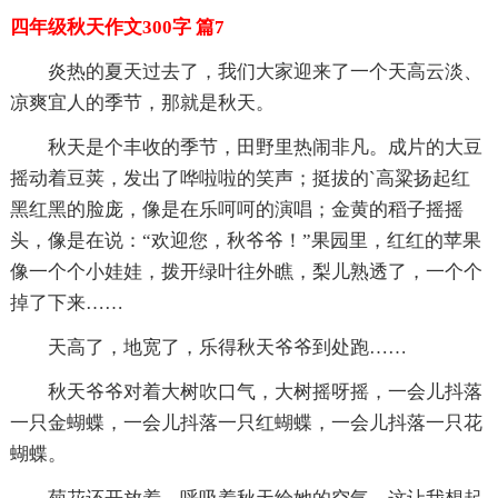
四年级秋天作文300字 篇7
炎热的夏天过去了，我们大家迎来了一个天高云淡、
凉爽宜人的季节，那就是秋天。
秋天是个丰收的季节，田野里热闹非凡。成片的大豆
摇动着豆荚，发出了哗啦啦的笑声；挺拔的`高粱扬起红
黑红黑的脸庞，像是在乐呵呵的演唱；金黄的稻子摇摇
头，像是在说：“欢迎您，秋爷爷！”果园里，红红的苹果
像一个个小娃娃，拨开绿叶往外瞧，梨儿熟透了，一个个
掉了下来……
天高了，地宽了，乐得秋天爷爷到处跑……
秋天爷爷对着大树吹口气，大树摇呀摇，一会儿抖落
一只金蝴蝶，一会儿抖落一只红蝴蝶，一会儿抖落一只花
蝴蝶。