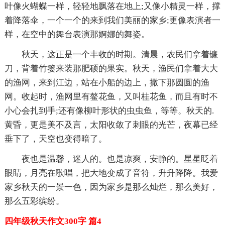
叶像火蝴蝶一样，轻轻地飘落在地上;又像小精灵一样，撑
着降落伞，一个一个的来到我们美丽的家乡;更像表演者一
样，在空中的舞台表演那婀娜的舞姿。
秋天，这正是一个丰收的时期。清晨，农民们拿着镰
刀，背着竹篓来装那肥硕的果实。秋天，渔民们拿着大大
的渔网，来到江边，站在小船的边上，撒下那圆圆的渔
网。收起时，渔网里有鳌花鱼，又叫桂花鱼，而且有时不
小心会扎到手;还有像柳叶形状的虫虫鱼，等等。秋天的.
黄昏，更是美不及言，太阳收敛了刺眼的光芒，夜幕已经
垂下了，天空也变得暗了。
夜也是温馨，迷人的。也是凉爽，安静的。星星眨着
眼睛，月亮在歌唱，把大地变成了音符，升升降降。我爱
家乡秋天的一景一色，因为家乡是那么灿烂，那么美好，
那么五彩缤纷。
四年级秋天作文300字 篇4