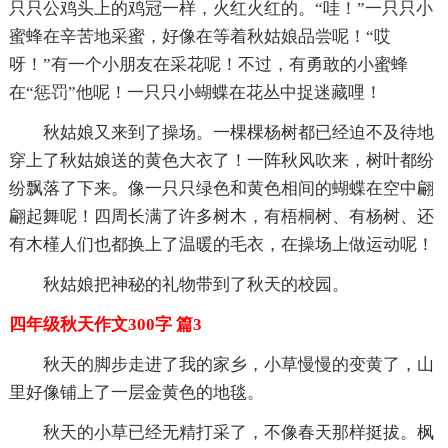
只只公鸡头上的鸡冠一样，火红火红的。“哇！”一只只小
蜜蜂在辛苦地采蜜，好像在等着秋姑娘品尝呢！“哎
呀！”有一个小朋友在采花呢！不过，有勇敢的小蜜蜂
在“惩罚”他呢！一只只小蝴蝶在花丛中捉迷藏哩！
秋姑娘又来到了操场。一棵棵杨树都已经迫不及待地
穿上了秋姑娘送的黄色大衣了！一阵秋风吹来，树叶都纷
纷飘落了下来。像一只只绿色和黄色相间的蝴蝶在空中翩
翩起舞呢！四周长满了许多树木，有梧桐树、有杨树、还
有木槿人们也都换上了温暖的毛衣，在操场上做运动呢！
秋姑娘把神秘的礼物带到了秋天的校园。
四年级秋天作文300字 篇3
秋天的脚步走进了我的家乡，小草慢慢的变黄了，山
里好像铺上了一层金黄色的地毯。
秋天的小草已经无精打采了，不像春天那样挺拔。枫