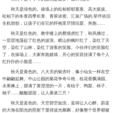
秋天是绿色的。操场上的松柏郁郁葱葱、高大挺拔。
松柏下的冬青四季长青、青翠浓密。汇泉广场的.草坪依旧
生机勃勃，让孩子们在它的怀抱里尽情玩耍、奔跑……
秋天是红色的。教学楼上的爬墙虎红了，秋风拂过，
一层层地荡起了红色的波浪。崂山的枫叶红了，染红了天
空，染红了山林，染红了游客的笑脸。小伙伴们的笑脸红
了，在操场上，大家奔跑嬉戏，开心的笑容挂满了每个人
红扑扑的小脸蛋……
秋天是黄色的。八大关的银杏叶，像小仙女一样在空
中翩翩起舞。中山公园的菊花争奇斗艳，桂花香飘满园。
水果摊上，摆满了黄澄澄的一片，有桔子、鸭梨、柿子、
柚子……酸酸甜甜，让人垂涎三尺！
秋天是蓝色的。天空碧空如洗，蓝得让人心醉。蔚蓝
的大海在阳光的照射下显得波光粼粼，好像整个世界都被