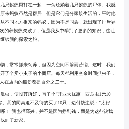
：几只蚂蚁厮打在一起，一旁还躺着几只蚂蚁的尸体。我感
，原来蚂蚁虽然是群居，但是它们是分家族生活的，平时他
时从不同地方捉来的蚂蚁，因为不是同族，就出现了排斥异
那次的养蚂蚁失败了，但是我从中学到了更多的知识，这让
，继续我的探索之旅。
动物，常常抓来饲养，但因为空间不够而苦恼。这时，我们
，开了个卖小虫子的小商店。每天都利用空余时间抓虫子，
个人在店内的股份都是百分之二十。
瓜虫，便投其所好，写了个“开业大优惠，西瓜虫1元10
客。我的同桌迫不及待的买了10只，边付钱边说：“太好
钱哪！”我也很高兴，并不是因为挣到钱，而是为这些被我
们找到了新家。