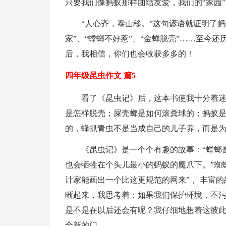
只要我们像蚂蚁那样团结友爱，我们的“家园
“人心齐，泰山移。”这句谚语就证明了
家”、“螳螂不好惹”、“金蝉脱壳”……至今
后，我相信，你们也会收获多多的！
四年级昆虫作文 篇5
看了《昆虫记》后，这本书使我十分着迷
是怎样脱壳；屎壳螂是如何滚粪球的；蚂蚁是
的，蜂抓青虫不是当成自己的儿子养，而是
《昆虫记》是一个个有趣的故事：“螳螂
也会牺牲在个头儿最小的蚂蚁的魔爪下。”蜘
计家能画出一个比这更规范的网来”， 丰富
晰起来，我思考着：如果我们保护环境，不
是不是在以后还会有呢？我仔细地想着这彼
全新的门。