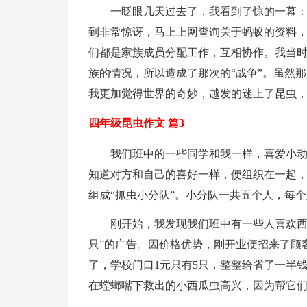
一眨眼几天过去了，我看到了惊的一幕
到非常惊讶，马上上网查询关于蚂蚁的资料
们都是家族成员分配工作，互相协作。我当
族的情况，所以造成了那次的“战争”。虽然
我更加觉得世界的奇妙，越发的迷上了昆虫
四年级昆虫作文 篇3
我们班中的一些同学和我一样，喜爱小
知道对方和自己的喜好一样，便组织在一起
组成“抓虫小分队”。小分队一共五个人，每
刚开始，我发现我们班中有一些人喜欢西
只”的广告。因价格优势，刚开业便招来了顾
了，学校门口1元只有5只，整整给省了一半
在螳螂嘴下救出的小西瓜虫高兴，因为帮它