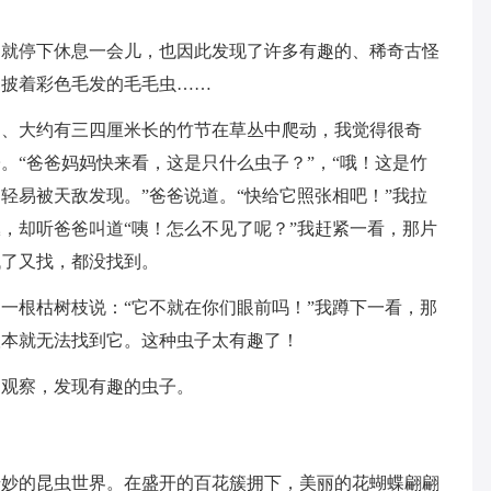
，就停下休息一会儿，也因此发现了许多有趣的、稀奇古怪
，披着彩色毛发的毛毛虫……
的、大约有三四厘米长的竹节在草丛中爬动，我觉得很奇
。“爸爸妈妈快来看，这是只什么虫子？”，“哦！这是竹
轻易被天敌发现。”爸爸说道。“快给它照张相吧！”我拉
，却听爸爸叫道“咦！怎么不见了呢？”我赶紧一看，那片
找了又找，都没找到。
一根枯树枝说：“它不就在你们眼前吗！”我蹲下一看，那
根本就无法找到它。这种虫子太有趣了！
细观察，发现有趣的虫子。
奇妙的昆虫世界。在盛开的百花簇拥下，美丽的花蝴蝶翩翩