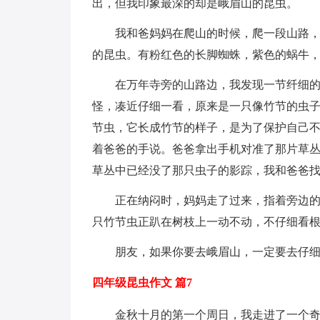
出，但我印象最深的却是峨眉山的昆虫。
我和爸妈妈在爬山的时候，爬一段山路
的昆虫。有粉红色的长脚蜘蛛，紫色的蜗牛
在万年寺旁的山路边，我发现一节纤细
怪，凑近仔细一看，原来是一只像竹节的虫子
节虫，它长成竹节的样子，是为了保护自己不
着爸爸的手说。爸爸拿出手机对准了那片草丛
草丛中已经没了那只虫子的影踪，我和爸爸
正在纳闷时，妈妈走了过来，指着旁边的
只竹节虫正趴在树枝上一动不动，不仔细看
朋友，如果你要去峨眉山，一定要去仔
四年级昆虫作文 篇7
金秋十月的第一个周日，我走进了一个