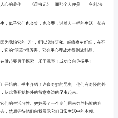
人心的著作——《昆虫记》，而那个人便是——亨利.法
如生，似乎它们也会笑，也会哭，过着人一样的生活，都有
因为我怕它的”刀“，所以没敢研究。螳螂身材纤细，在不
，它的“暗器”很厉害，它会用心理战术得到战利品。
现在做起要勇于探索，乐于观察！成功会向你招手！
记》开始的。书中介绍了许多奇妙的昆虫，他们有奇怪的外
迷，从此我开始格外的留意身边的昆虫起来。
察它们的生活习性。妈妈买了一个专门用来饲养蚂蚁的容
进去，然后等待他们向我展示它们日常生活中的本领。