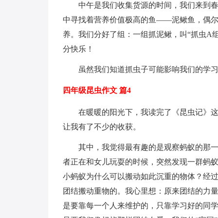
中午是我们收集货源的时间，我们来到
中寻找着营养价值极高的鱼——泥鳅鱼，偶
养。我们分好了组：一组抓泥鳅，叫“抓虫A组
分快乐！
虽然我们知道抓虫子可能影响我们的学
四年级昆虫作文 篇4
在暖暖的阳光下，我读完了《昆虫记》
让我有了不少的收获。
其中，我觉得最有趣的是观察蚂蚁的那一
者正在和女儿玩耍的时候，突然发现一群蚂
小蚂蚁为什么可以搬动如此沉重的物体？经
团结搬动重物的。我心里想：原来团结的力
是要靠每一个人来维护的，只靠学习好的同