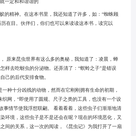
”就一定和和谐谐的
蚂蚁的精神。在这本书里，我还知道了许多，如：“蜘蛛顾
还历历在目。伙伴们，你们也可以来读读这本书，读完以
， 原来昆虫世界有这么多的奥秘，我知道了：凌晨，蝉
怎样去吃蚜虫的分泌物。还弄清了：“螟蛉之子”是错误
为自己的后代安排食物。
是一种十分凶残的动物，然而在它刚刚拥有生命的初期，
蛛织网，“即使用了圆规、尺子之类的工具，也没有一个设
的故事情节使我浮想联翩。 看着看着，这些虫子们渐渐地清
污染环境，这些虫子是不是还会在呢？现在的环境恶化，又
此之间的关系，这一次的阅读，《昆虫记》为我打开了一扇