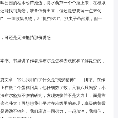
春晖公园的枯水葫芦池边，将水葫芦一个个拉上来，在根系
尔还能找到黄鳝，准备低价出售，但还是想要留一点来饲
”；一组收集食物，叫“抓虫B组”。抓虫子虽然累，但十
习，可还是无法抵挡那份诱惑！
这本书。书里讲了作者法布尔是怎样去观察和了解昆虫的，
篇文章，它让我明白了什么是“蚂蚁精神”——团结。在作
蚁正在搬半个蛋糕回巢，他仔细数了数，只有八只蚂蚁，小
过法布尔坚持不懈的研究，发现蚂蚁并不是大力士，而是靠
量这么强大！再想想我们平时在班级里的表现，班级的荣誉
学是远远不够的。我们应该一同努力，一起加油，我相信，