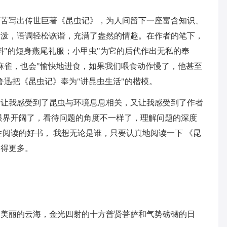
万苦写出传世巨著《昆虫记》，为人间留下一座富含知识、
活泼，语调轻松诙谐，充满了盎然的情趣。在作者的笔下，
料"的短身燕尾礼服；小甲虫"为它的后代作出无私的奉
麻雀，也会"愉快地进食，如果我们喂食动作慢了，他甚至
鲁迅把《昆虫记》奉为"讲昆虫生活"的楷模。
，让我感受到了昆虫与环境息息相关，又让我感受到了作者
眼界开阔了，看待问题的角度不一样了，理解问题的深度
生阅读的好书， 我想无论是谁，只要认真地阅读一下 《昆
道得更多。
了美丽的云海，金光四射的十方普贤菩萨和气势磅礴的日