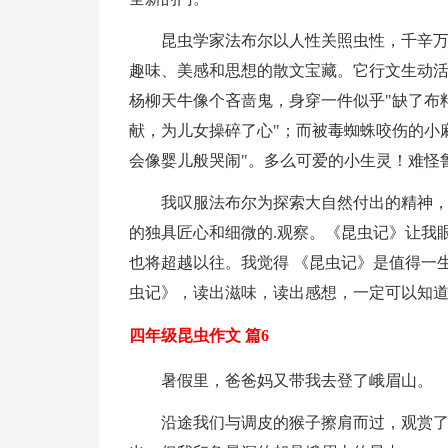
昆虫学家法布尔以人性关照虫性，千辛
趣味、美感和思想的散文宝藏。它行文生动
杨柳天牛像个吝啬鬼，身穿一件似乎"缺了布
献，为儿女操碎了心"；而被毒蜘蛛咬伤的小
会像婴儿般哭闹"。多么可爱的小生灵！难怪
我叹服法布尔为探索大自然付出的精神
的独具匠心和细微的.观察。《昆虫记》让我
也将超越以往。我觉得 《昆虫记》是值得一
虫记》，读出滋味，读出感想，一定可以知
四年级昆虫作文 篇6
暑假里，爸爸妈又带我去登了峨眉山。
沿途我们与调皮的猴子擦肩而过，观赏