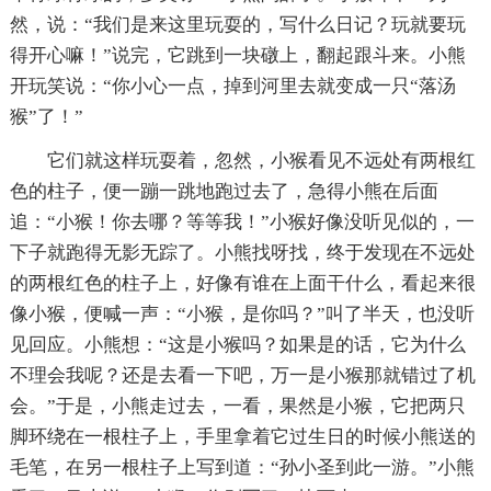
然，说：“我们是来这里玩耍的，写什么日记？玩就要玩
得开心嘛！”说完，它跳到一块礅上，翻起跟斗来。小熊
开玩笑说：“你小心一点，掉到河里去就变成一只“落汤
猴”了！”
它们就这样玩耍着，忽然，小猴看见不远处有两根红
色的柱子，便一蹦一跳地跑过去了，急得小熊在后面
追：“小猴！你去哪？等等我！”小猴好像没听见似的，一
下子就跑得无影无踪了。小熊找呀找，终于发现在不远处
的两根红色的柱子上，好像有谁在上面干什么，看起来很
像小猴，便喊一声：“小猴，是你吗？”叫了半天，也没听
见回应。小熊想：“这是小猴吗？如果是的话，它为什么
不理会我呢？还是去看一下吧，万一是小猴那就错过了机
会。”于是，小熊走过去，一看，果然是小猴，它把两只
脚环绕在一根柱子上，手里拿着它过生日的时候小熊送的
毛笔，在另一根柱子上写到道：“孙小圣到此一游。”小熊