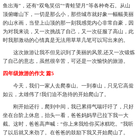
鱼出海”，还有“双龟笑侣”“青蛙望月”等各种奇石。从山
顶俯瞰山下，一切是那么小，那些城市就好象一幅幅美丽
的山水画，当登上山顶的那一刻我感觉内心非常自豪，因
为对我来说，又一次挑战了自己，又一次征服了高山，此
时我那激动的心情真是无法用草草几笔可以写出来的。
这次旅游让我不但见识到了美丽的风景,还又一次锻炼
了自己的意志，虽然很辛苦，可还是一次愉快的旅游。
四年级旅游的作文 篇5
今天，我们一家人去爬泰山。一到泰山，只见它高耸
如云，太雄伟了!我们迫不急待的开始爬山了。
刚开始还行，爬到中间，我已累得气喘吁吁了，只好
坐在台阶上休息，抬头一看，爸爸妈妈早已拉下我一大
截。这时，爸爸高声喊：“你上来我给你买冰糕吃。”我听
了以后就又来劲了。在爸爸的鼓励下我又开始爬山了。