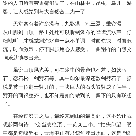
途的人们所有劳累都消失了，在山林中，昆虫、鸟儿、游
客，让人感觉到与大自然合二为一了。
天堂寨有着许多瀑布，九影瀑，泻玉瀑，垂帘瀑……
从山脚到山顶一路上处处可以听到瀑布的哗哗流水声，仔
细地听，才感觉到流水声一点不单调，时而欢快，时而低
沉，时而激昂，停下脚步用心去感受，一曲别样的自然交
响乐就演奏出来。
虽说山顶风光美，可在途中的景色也不差，如饮马
石，恋石松，剑劈石等。其中印象最深还数剑劈石了，据
说是被一位剑士劈开的，一块巨大的石头被劈成了俩半，
劈开的面很整齐，也不知是如何做到的，留下的只有联想
了。
在经过努力之后，最终来到山的最高处，这不禁让我
想起两句诗：“会当凌绝顶，一览众山小。”抬头仰望，眼
中都是奇峰异石，云海中正有只鲸鱼浮出水面，这是 “鲸