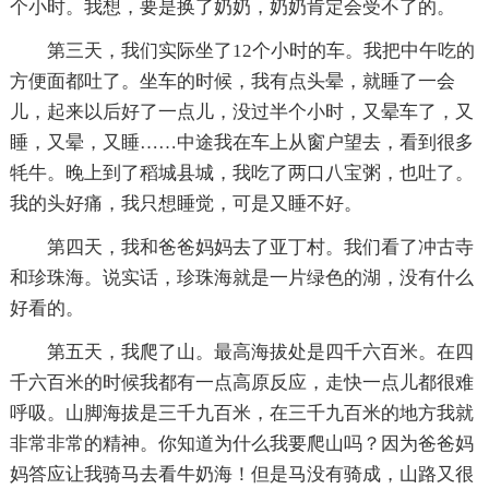
个小时。我想，要是换了奶奶，奶奶肯定会受不了的。
第三天，我们实际坐了12个小时的车。我把中午吃的
方便面都吐了。坐车的时候，我有点头晕，就睡了一会
儿，起来以后好了一点儿，没过半个小时，又晕车了，又
睡，又晕，又睡……中途我在车上从窗户望去，看到很多
牦牛。晚上到了稻城县城，我吃了两口八宝粥，也吐了。
我的头好痛，我只想睡觉，可是又睡不好。
第四天，我和爸爸妈妈去了亚丁村。我们看了冲古寺
和珍珠海。说实话，珍珠海就是一片绿色的湖，没有什么
好看的。
第五天，我爬了山。最高海拔处是四千六百米。在四
千六百米的时候我都有一点高原反应，走快一点儿都很难
呼吸。山脚海拔是三千九百米，在三千九百米的地方我就
非常非常的精神。你知道为什么我要爬山吗？因为爸爸妈
妈答应让我骑马去看牛奶海！但是马没有骑成，山路又很