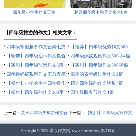
四年级小学生作文三篇
精选四年级中秋作文集合8篇
【四年级旅游的作文】相关文章：
四年级寒假趣事作文合集七篇
【推荐】四年级优秀作文300
【精选】四年级启示作文集合
字汇编9篇
四年级蚂蚁观察作文300字4篇
8篇
【实用】四年级写景作文3篇
【实用】四年级作文300字锦
四年级蚂蚁观察作文汇总五篇
集5篇
实用的四年级过年作文3篇
【精华】小学的小学四年级作
精选四年级的作文锦集7篇
文1200字集锦7篇
【精华】四年级的作文300字
四年级盼春节作文4篇
合集九篇
上一篇：
关于四年级买年货作文合
下一篇：
【热门】四年级元宵作文
集6篇
300字4篇
华欣作文网
Copyright © 2026
www.loctiteuv.com 版权所有