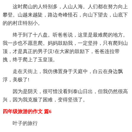
这时爬山的人特别多，人山人海。人们都在努力向上
攀登。山越来越陡，路边奇峰怪石，向山下望去，山底下
的的村庄特别小。
终于到了十八盘。听爸爸说，这里是最难爬的地方。
我一步也不愿意爬。妈妈鼓励我，一定坚持，只有爬到山
顶，才是真正的男子汉!在大家的鼓励下，爸爸连拉带
拽，终于爬上了玉皇顶。
走在天街上，我仿佛置身于天庭中，白云在身边飘
浮，美极了!
因为是阴天，很可惜没看到泰山日出，但我仍然很高
兴，因为我克服了困难，变得坚强了。
四年级旅游的作文 篇6
叶子的旅行