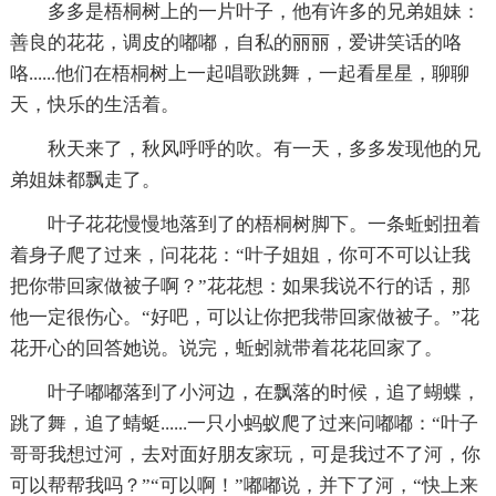
多多是梧桐树上的一片叶子，他有许多的兄弟姐妹：
善良的花花，调皮的嘟嘟，自私的丽丽，爱讲笑话的咯
咯......他们在梧桐树上一起唱歌跳舞，一起看星星，聊聊
天，快乐的生活着。
秋天来了，秋风呼呼的吹。有一天，多多发现他的兄
弟姐妹都飘走了。
叶子花花慢慢地落到了的梧桐树脚下。一条蚯蚓扭着
着身子爬了过来，问花花：“叶子姐姐，你可不可以让我
把你带回家做被子啊？”花花想：如果我说不行的话，那
他一定很伤心。“好吧，可以让你把我带回家做被子。”花
花开心的回答她说。说完，蚯蚓就带着花花回家了。
叶子嘟嘟落到了小河边，在飘落的时候，追了蝴蝶，
跳了舞，追了蜻蜓......一只小蚂蚁爬了过来问嘟嘟：“叶子
哥哥我想过河，去对面好朋友家玩，可是我过不了河，你
可以帮帮我吗？”“可以啊！”嘟嘟说，并下了河，“快上来