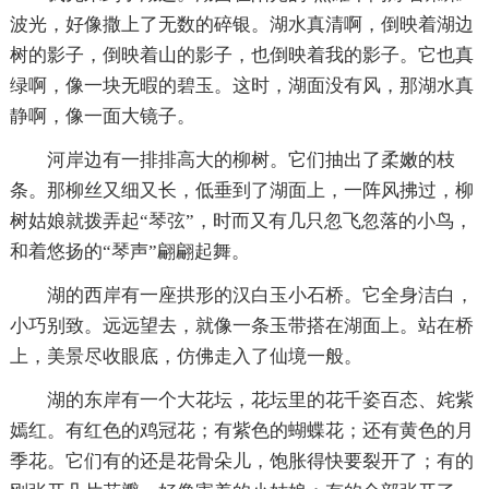
波光，好像撒上了无数的碎银。湖水真清啊，倒映着湖边
树的影子，倒映着山的影子，也倒映着我的影子。它也真
绿啊，像一块无暇的碧玉。这时，湖面没有风，那湖水真
静啊，像一面大镜子。
河岸边有一排排高大的柳树。它们抽出了柔嫩的枝
条。那柳丝又细又长，低垂到了湖面上，一阵风拂过，柳
树姑娘就拨弄起“琴弦”，时而又有几只忽飞忽落的小鸟，
和着悠扬的“琴声”翩翩起舞。
湖的西岸有一座拱形的汉白玉小石桥。它全身洁白，
小巧别致。远远望去，就像一条玉带搭在湖面上。站在桥
上，美景尽收眼底，仿佛走入了仙境一般。
湖的东岸有一个大花坛，花坛里的花千姿百态、姹紫
嫣红。有红色的鸡冠花；有紫色的蝴蝶花；还有黄色的月
季花。它们有的还是花骨朵儿，饱胀得快要裂开了；有的