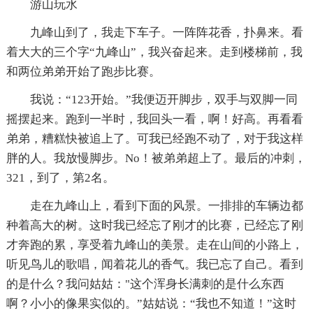
游山玩水
九峰山到了，我走下车子。一阵阵花香，扑鼻来。看
着大大的三个字“九峰山”，我兴奋起来。走到楼梯前，我
和两位弟弟开始了跑步比赛。
我说：“123开始。”我便迈开脚步，双手与双脚一同
摇摆起来。跑到一半时，我回头一看，啊！好高。再看看
弟弟，糟糕快被追上了。可我已经跑不动了，对于我这样
胖的人。我放慢脚步。No！被弟弟超上了。最后的冲刺，
321，到了，第2名。
走在九峰山上，看到下面的风景。一排排的车辆边都
种着高大的树。这时我已经忘了刚才的比赛，已经忘了刚
才奔跑的累，享受着九峰山的美景。走在山间的小路上，
听见鸟儿的歌唱，闻着花儿的香气。我已忘了自己。看到
的是什么？我问姑姑："这个浑身长满刺的是什么东西
啊？小小的像果实似的。”姑姑说：“我也不知道！”这时