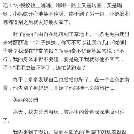
吧！”小蚂蚁跳上嘟嘟。嘟嘟一路上又是转圈，又是唱
歌，小蚂蚁开心地笑不停呀。终于到了另一边，小蚂蚁和
嘟嘟道别之后就去好朋友家了。
叶子丽丽自由自在地落到了草地上。一条毛毛虫爬过
来对丽丽说：“叶子妹妹，你可不可以让我啃几口你的叶
子呀？我现在非常的饿？”丽丽毫不犹豫地回答说：“不
行，我的身体谁都不要碰，要是碰了我就对他不客气，
哼！”毛毛虫被吓坏了，连忙就跑走了。
终于，多多发现自己也摇摇欲坠了。在一个金色的黄
昏，他告别了树妈妈，开始了他期待已久的旅行......
美丽的公园
那天，我去公园游玩，被那里的景色深深地吸引住
了。
我先来到了湖边。湖面在阳光的`照耀下闪烁着粼粼