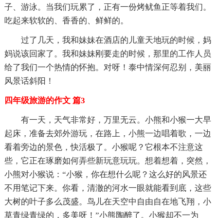
子、游泳。当我们玩累了，正有一份烤鱿鱼正等着我们。
吃起来软软的、香香的、鲜鲜的。
过了几天，我和妹妹在酒店的儿童天地玩的时候，妈
妈说该回家了。我和妹妹刚要走的时候，那里的工作人员
给了我们一个热情的怀抱。对呀！泰中情深何忍别，美丽
风景话斜阳！
四年级旅游的作文 篇3
有一天，天气非常好，万里无云。小熊和小猴一大早
起床，准备去郊外游玩，在路上，小熊一边唱着歌，一边
看着旁边的景色，快活极了。小猴呢？它根本不注意这
些，它正在琢磨如何弄些新玩意玩玩。想着想着，突然，
小熊对小猴说：“小猴，你在想什么呢？这么好的风景还
不用笔记下来。你看，清澈的河水一眼就能看到底，这些
大树的叶子多么茂盛。鸟儿在天空中自由自在地飞翔，小
草青绿青绿的，多美呀！”小熊陶醉了。小猴却不一为