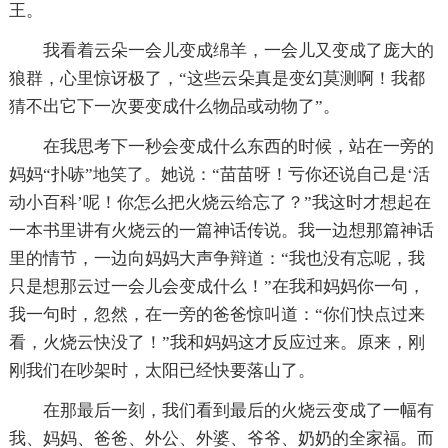
王。
我看着云朵一会儿变成绵羊，一会儿又变成了庞大的
狼群，心里惊讶极了，“这些云朵真是变幻莫测啊！我都
猜不出它下一次要变成什么物品或动物了”。
在我思考下一秒会变成什么东西的时候，站在一旁的
妈妈“扑哧”地笑了。她说：“苗苗呀！亏你还说自己是‘活
动小百科’呢！你怎么把火烧云给忘了？”我这时才想起在
一本书里讲有火烧云的一篇神话传说。我一边想那篇神话
里的情节，一边向妈妈大声争辩道：“我也没有忘呢，我
只是想那云过一会儿会变成什么！”在我和妈妈你一句，
我一句时，忽然，在一旁的爸爸惊叫道：“你们快点过来
看，火烧云快没了！”我和妈妈这才反应过来。原来，刚
刚我们在吵架时，太阳已经快要落山了。
在那最后一刻，我们看到最后的火烧云变成了一幅有
我、妈妈、爸爸、外公、外婆、爷爷、奶奶的全家福。而