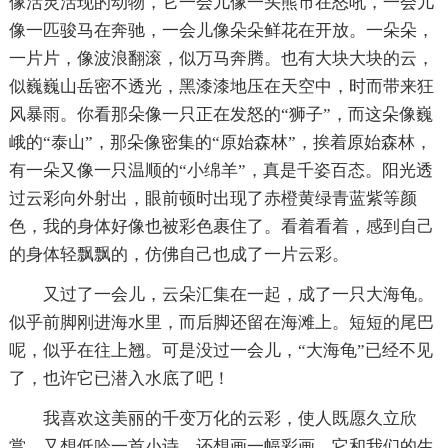
像活灵活现的动物，它一会儿像一头熊市在怒吼，一会儿
像一匹骏马在奔驰，一会儿像朵朵鲜花在开放。一朵朵，
一片片，像波浪翻滚，似万马奔腾。也有大块大块的云，
似巍巍山岳密不透光，黑漆漆地压在天空中，时而带来狂
风暴雨。你看那朵像一只正在发怒的“狮子”，而这朵像巍
峨的“泰山”，那朵像密集的“原始森林”，挨着原始森林，
有一朵又像一只温顺的“小绵羊”，真是千姿百态。阳光透
过云彩向外射出，眼前顿时出现了赤橙黄绿青蓝紫等颜
色，我的身体好像也被彩色裹住了。看着看着，感到自己
的身体轻飘飘的，仿佛自己也成了一片云彩。
又过了一会儿，云朵汇集在一起，成了一只大海龟。
似乎前脚刚进海水里，而后脚还留在海滩上。短短的尾巴
呢，似乎在往上翘。可是没过一会儿，“大海龟”已经不见
了，也许它已潜入水底了吧！
我喜欢这美丽的千变万化的云彩，使人既愿久立欣
赏，又想低吟一首小诗，还想画一幅彩画。它和我们的生