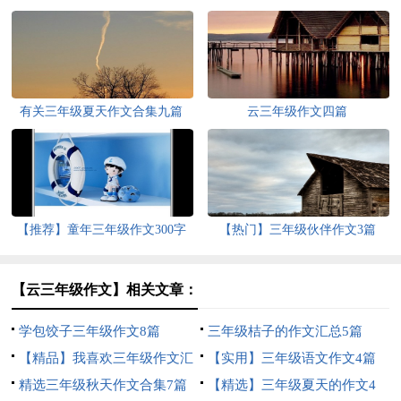
有关三年级夏天作文合集九篇
云三年级作文四篇
【推荐】童年三年级作文300字
【热门】三年级伙伴作文3篇
10篇
【云三年级作文】相关文章：
学包饺子三年级作文8篇
三年级桔子的作文汇总5篇
【精品】我喜欢三年级作文汇
【实用】三年级语文作文4篇
编五篇
精选三年级秋天作文合集7篇
【精选】三年级夏天的作文4