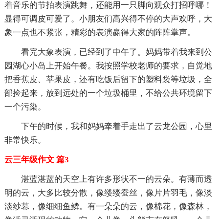
着音乐的节拍表演跳舞，还能用一只脚向观众打招呼哪！
显得可调皮可爱了。小朋友们高兴得不停的大声欢呼，大
象一点也不紧张，精彩的表演赢得大家的阵阵掌声。
看完大象表演，已经到了中午了。妈妈带着我来到公
园湖心小岛上开始午餐。我按照学校老师的要求，自觉地
把香蕉皮、苹果皮，还有吃饭后留下的塑料袋等垃圾，全
部捡起来，放到远处的一个垃圾桶里，不给公共环境留下
一个污染。
下午的时候，我和妈妈牵着手走出了云龙公园，心里
非常快乐。
云三年级作文 篇3
湛蓝湛蓝的天空上有许多形状不一的云朵。有薄而透
明的云，大多比较分散，像缕缕蚕丝，像片片羽毛，像淡
淡纱幕，像细细鱼鳞。有一朵朵的云，像棉花，像森林，