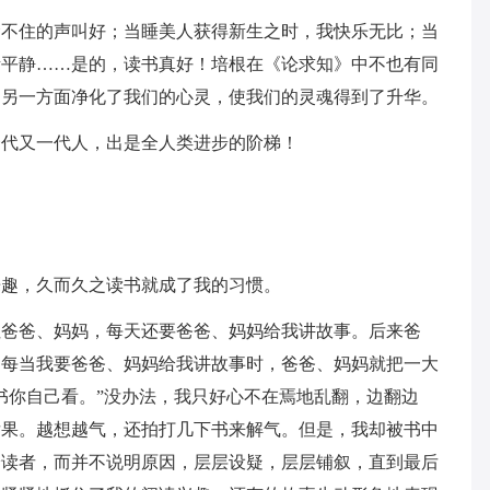
禁不住的声叫好；当睡美人获得新生之时，我快乐无比；当
渐平静……是的，读书真好！培根在《论求知》中不也有同
，另一方面净化了我们的心灵，使我们的灵魂得到了升华。
一代又一代人，出是全人类进步的阶梯！
乐趣，久而久之读书就成了我的习惯。
住爸爸、妈妈，每天还要爸爸、妈妈给我讲故事。后来爸
。每当我要爸爸、妈妈给我讲故事时，爸爸、妈妈就把一大
书你自己看。”没办法，我只好心不在焉地乱翻，边翻边
后果。越想越气，还拍打几下书来解气。但是，我却被书中
给读者，而并不说明原因，层层设疑，层层铺叙，直到最后