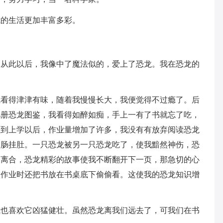
我的生活更加丰富多彩。
，从此以后，我像中了魔法似的，爱上了恐龙。我在恐龙的
我看得津津有味，随着我慢慢长大，我便觉得不过瘾了。后
几册恐龙图鉴，我看得如醉如痴，手上一有了书就忘了吃，
直到上学以后，作业量增加了许多，我没有有放弃阅读恐龙
牵肠挂肚。一只恐龙被另一只恐龙吃了，使我黯然神伤，恐
欢离合，恐龙精彩的故事使我不断翻开下一页，那急切的心
做作业时还把书放在书桌底下偷偷看。这使我的恐龙知识增
我也喜欢它凶猛健壮。虽然恐龙离我们远去了，可我们在书