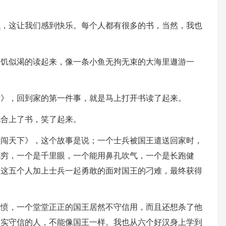
识，这让我们感到快乐。每个人都有很多的书，当然，我也
如饥似渴的读起来，像一条小鱼无拘无束的大海里遨游一
话》，回到家的第一件事，就是马上打开书读了起来。
地合上了书，笑了起来。
汉闯天下》，这个故事是说；一个士兵被国王遣送回家时，
无穷，一个是千里眼，一个能用鼻孔吹气，一个是长跑健
，这五个人加上士兵一起勇敢的面对国王的刁难，最终获得
气愤，一个堂堂正正的国王居然不守信用，而且还想杀了他
诚实守信的人，不能像国王一样。我也从六个好汉身上学到