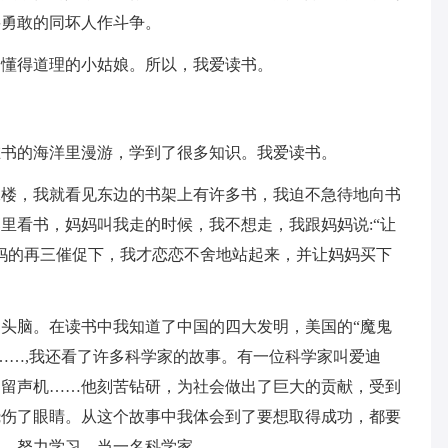
要勇敢的同坏人作斗争。
个懂得道理的小姑娘。所以，我爱读书。
在书的海洋里漫游，学到了很多知识。我爱读书。
二楼，我就看见东边的书架上有许多书，我迫不急待地向书
里看书，妈妈叫我走的时候，我不想走，我跟妈妈说:“让
妈的再三催促下，我才恋恋不舍地站起来，并让妈妈买下
头脑。在读书中我知道了中国的四大发明，美国的“魔鬼
O……,我还看了许多科学家的故事。有一位科学家叫爱迪
和留声机……他刻苦钻研，为社会做出了巨大的贡献，受到
烧伤了眼睛。从这个故事中我体会到了要想取得成功，都要
神，努力学习，当一名科学家。