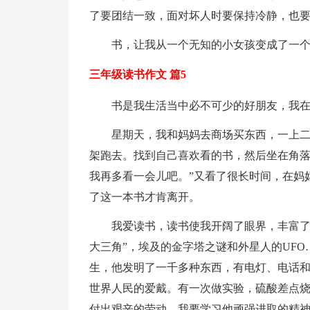
了要团结一致，面对坏人时要保持冷静，也
书，让我从一个无知的小女孩变成了一
三年级读书作文 篇5
书是我生活当中必不可少的好朋友，我
星期天，我和妈妈去商场买东西，一上
架跑去。找到自己喜欢看的书，然后坐在角落
我再多看一会儿吧。”又看了很长时间，在妈
了这一本书才肯离开。
我爱读书，读书使我开阔了眼界，丰富了
大三角”，埃及的金字塔之谜和外星人的UF
生，他发明了一千多种东西，有电灯、电话
世界人民的爱戴。有一次做实验，硫酸差点
付出艰辛的劳动。我要学习他顽强进取的精