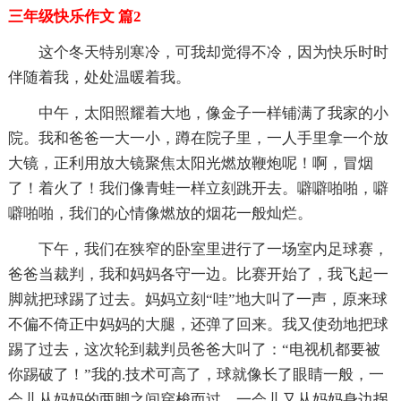
三年级快乐作文 篇2
这个冬天特别寒冷，可我却觉得不冷，因为快乐时时
伴随着我，处处温暖着我。
中午，太阳照耀着大地，像金子一样铺满了我家的小
院。我和爸爸一大一小，蹲在院子里，一人手里拿一个放
大镜，正利用放大镜聚焦太阳光燃放鞭炮呢！啊，冒烟
了！着火了！我们像青蛙一样立刻跳开去。噼噼啪啪，噼
噼啪啪，我们的心情像燃放的烟花一般灿烂。
下午，我们在狭窄的卧室里进行了一场室内足球赛，
爸爸当裁判，我和妈妈各守一边。比赛开始了，我飞起一
脚就把球踢了过去。妈妈立刻“哇”地大叫了一声，原来球
不偏不倚正中妈妈的大腿，还弹了回来。我又使劲地把球
踢了过去，这次轮到裁判员爸爸大叫了：“电视机都要被
你踢破了！”我的.技术可高了，球就像长了眼睛一般，一
会儿从妈妈的两脚之间穿梭而过，一会儿又从妈妈身边拐