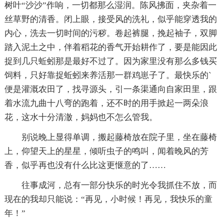
树叶“沙沙”作响，一切都那么湿润。陈风拂面，夹杂着一
丝草野的清香。闭上眼，接受风的洗礼，似乎能穿透我的
内心，洗去一切时间的污秽。卷起裤腿，挽起袖子，双脚
踏入泥土之中，伴着稻花的香气开始耕作了，要是能因此
捉到几只蚯蚓那是最好不过了。因为家里没有那么多钱买
饲料，只好靠捉蚯蚓来养活那一群鸡崽子了。最快乐的`
便是灌溉农田了，找寻源头，引一条渠通向自家田里，跟
着水流九曲十八弯的跑着，还不时的用手掀起一两朵浪
花，这水十分清澈，妈妈也不怎么管我。
别说晚上显得单调，搬起藤椅放在院子里，坐在藤椅
上，仰望天上的星星，倾听虫子的鸣叫，闻着晚风的芳
香，似乎再也没有什么比这更惬意的了……
往事成河，总有一部分快乐的时光令我抓住不放，而
现在的我却只能说：“再见，小时候！再见，我快乐的童
年！”