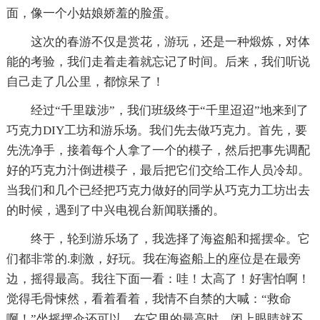
面，像一个小姑娘娇羞的脸蛋。
这次的春游不仅是赏花，游玩，还是一种煅炼，对体
能的考验，我们走着走着就忘记了时间。后来，我们听说
自己走了几公里，都惊呆了！
经过“千里跋涉”，我们班级终于“千里迢迢”地来到了
巧克力DIY工坊和游乐场。我们先去做巧克力。首先，要
先洗净手，接着每个人拿了一个的模子，然后把事先调配
好的巧克力汁倒进模子，最后把它们交给工作人员冷却。
当我们和几个已经把巧克力做好的同学从巧克力工坊出去
的时候，遇到了中兴电视台新闻联播的。
终于，轮到游乐场了，我选择了海盗船和摇摆伞。它
们都非常的.刺激，好玩。我在海盗船上的座位是在最旁
边，摇得最高。我往下面一看：哇！太高了！好害怕啊！
觉得毛骨悚然，看着看着，我情不自禁的大喊：“救命
啊！”坐摇摆伞还可以，在它甩的最高时，闭上眼睛就不