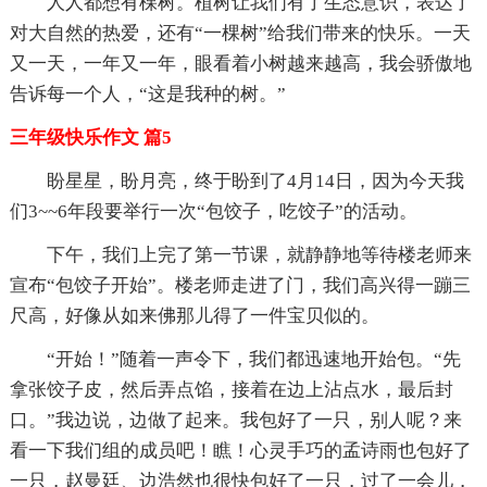
人人都想有棵树。植树让我们有了生态意识，表达了
对大自然的热爱，还有“一棵树”给我们带来的快乐。一天
又一天，一年又一年，眼看着小树越来越高，我会骄傲地
告诉每一个人，“这是我种的树。”
三年级快乐作文 篇5
盼星星，盼月亮，终于盼到了4月14日，因为今天我
们3~~6年段要举行一次“包饺子，吃饺子”的活动。
下午，我们上完了第一节课，就静静地等待楼老师来
宣布“包饺子开始”。楼老师走进了门，我们高兴得一蹦三
尺高，好像从如来佛那儿得了一件宝贝似的。
“开始！”随着一声令下，我们都迅速地开始包。“先
拿张饺子皮，然后弄点馅，接着在边上沾点水，最后封
口。”我边说，边做了起来。我包好了一只，别人呢？来
看一下我们组的成员吧！瞧！心灵手巧的孟诗雨也包好了
一只，赵曼廷、边浩然也很快包好了一只，过了一会儿，