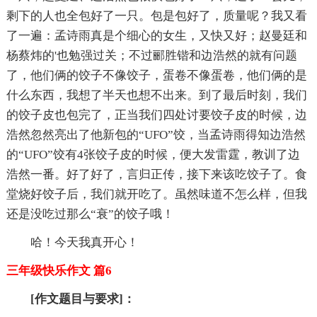
剩下的人也全包好了一只。包是包好了，质量呢？我又看
了一遍：孟诗雨真是个细心的女生，又快又好；赵曼廷和
杨蔡炜的'也勉强过关；不过郦胜锴和边浩然的就有问题
了，他们俩的饺子不像饺子，蛋卷不像蛋卷，他们俩的是
什么东西，我想了半天也想不出来。到了最后时刻，我们
的饺子皮也包完了，正当我们四处讨要饺子皮的时候，边
浩然忽然亮出了他新包的“UFO”饺，当孟诗雨得知边浩然
的“UFO”饺有4张饺子皮的时候，便大发雷霆，教训了边
浩然一番。好了好了，言归正传，接下来该吃饺子了。食
堂烧好饺子后，我们就开吃了。虽然味道不怎么样，但我
还是没吃过那么“衰”的饺子哦！
哈！今天我真开心！
三年级快乐作文 篇6
[作文题目与要求]：