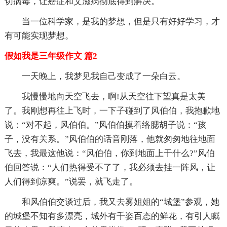
切病毒，让癌症和艾滋病彻底得到解决。
当一位科学家，是我的梦想，但是只有好好学习，才
有可能实现梦想。
假如我是三年级作文 篇2
一天晚上，我梦见我自己变成了一朵白云。
我慢慢地向天空飞去，啊!从天空往下望真是太美
了。我刚想再往上飞时，一下子碰到了风伯伯，我抱歉地
说：“对不起，风伯伯。”风伯伯摸着络腮胡子说：“孩
子，没有关系。”风伯伯的话音刚落，他就匆匆地往地面
飞去，我最这他说：“风伯伯，你到地面上干什么?”风伯
伯回答说：“人们热得受不了了，我必须去挂一阵风，让
人们得到凉爽。”说罢，就飞走了。
和风伯伯交谈过后，我又去雾姐姐的“城堡”参观，她
的城堡不知有多漂亮，城外有千姿百态的鲜花，有引人瞩