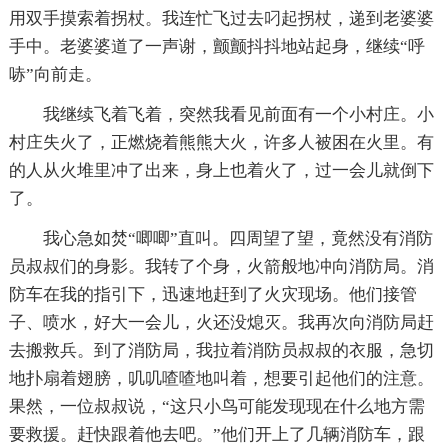
用双手摸索着拐杖。我连忙飞过去叼起拐杖，递到老婆婆
手中。老婆婆道了一声谢，颤颤抖抖地站起身，继续“呼
哧”向前走。
我继续飞着飞着，突然我看见前面有一个小村庄。小
村庄失火了，正燃烧着熊熊大火，许多人被困在火里。有
的人从火堆里冲了出来，身上也着火了，过一会儿就倒下
了。
我心急如焚“唧唧”直叫。四周望了望，竟然没有消防
员叔叔们的身影。我转了个身，火箭般地冲向消防局。消
防车在我的指引下，迅速地赶到了火灾现场。他们接管
子、喷水，好大一会儿，火还没熄灭。我再次向消防局赶
去搬救兵。到了消防局，我拉着消防员叔叔的衣服，急切
地扑扇着翅膀，叽叽喳喳地叫着，想要引起他们的注意。
果然，一位叔叔说，“这只小鸟可能发现现在什么地方需
要救援。赶快跟着他去吧。”他们开上了几辆消防车，跟