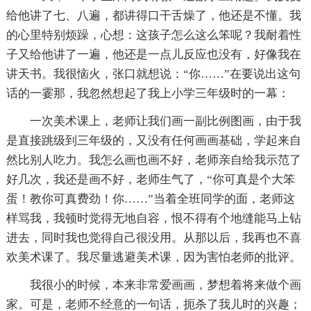
给他讲了七、八遍，都讲得口干舌燥了，他还是不懂。我
的心里特别烦躁，心想：这孩子怎么这么笨呢？我耐着性
子又给他讲了一遍，他还是一点儿反应也没有，好像我在
讲天书。我很恼火，张口就想说：“你……”在要说出这句
话的一霎那，我忽然想起了我上小学三年级时的一幕：
一次美术课上，老师让我们画一副比例图画，由于我
是直接跳级到三年级的，又没有任何画画基础，学起来自
然比别人吃力。我怎么画也画不好，老师亲自给我示范了
好几次，我还是画不好，老师生气了，“你可真是个大笨
蛋！教你可真费劲！你……”当着全班同学的面，老师这
样骂我，我顿时觉得无地自容，恨不得有个地缝能马上钻
进去，同时我也觉得自己很没用。从那以后，我再也不喜
欢美术课了。我尽量逃避美术课，因为害怕老师的批评。
我很小的时候，本来非常爱画画，梦想着将来做个画
家。可是，老师不经意的一句话，扼杀了我儿时的兴趣；