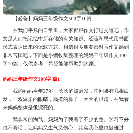
【必备】妈妈三年级作文300字10篇
在我们平凡的日常里，大家都跟作文打过交道吧，作
文是人们把记忆中所存储的有关知识、经验和思想用书面
形式表达出来的记叙方式。相信很多朋友都对写作文感到
非常苦恼吧，下面是小编收集整理的妈妈三年级作文300
字10篇，仅供参考，希望能够帮助到大家。
妈妈三年级作文300字 篇1
我的妈妈今年37岁，长长的披肩发，中间掺有几根白
发，一双温柔的眼睛，高挺的鼻子，大大的眼睛，在我看
来妈妈整体是很漂亮的。
我非常的淘气。妈妈为了我着了不少的急。学习不好
也不听话，让妈妈又生气又伤心。其实我心里也挺难过