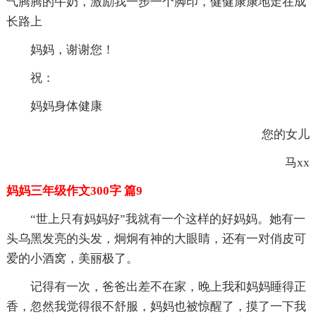
气腾腾的牛奶，激励我一步一个脚印，健健康康地走在成
长路上
妈妈，谢谢您！
祝：
妈妈身体健康
您的女儿
马xx
妈妈三年级作文300字 篇9
“世上只有妈妈好”我就有一个这样的好妈妈。她有一
头乌黑发亮的头发，炯炯有神的大眼睛，还有一对俏皮可
爱的小酒窝，美丽极了。
记得有一次，爸爸出差不在家，晚上我和妈妈睡得正
香，忽然我觉得很不舒服，妈妈也被惊醒了，摸了一下我