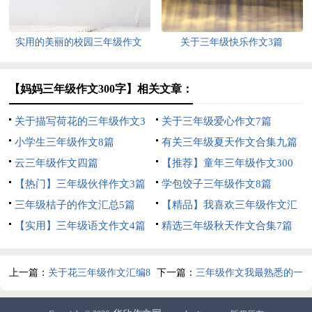
实用的美丽的校园三年级作文
关于三年级快乐作文3篇
300字4篇
【妈妈三年级作文300字】相关文章：
关于描写荷花的三年级作文3
关于三年级爱心作文7篇
篇
小学生三年级作文8篇
有关三年级夏天作文合集九篇
云三年级作文四篇
【推荐】童年三年级作文300
【热门】三年级伙伴作文3篇
字10篇
学包饺子三年级作文8篇
三年级桔子的作文汇总5篇
【精品】我喜欢三年级作文汇
【实用】三年级语文作文4篇
编五篇
精选三年级秋天作文合集7篇
上一篇：
关于花三年级作文汇编8
下一篇：
三年级作文我最熟悉的一
篇
个人