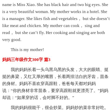
name is Miss Xiao. She has black hair and two big eyes. She
is a very beautiful woman. My mother works in a hotel. She
is a manager. She likes fish and vegetables， but she doesn’t
like meat and chicken. My mother can cook， sing and
read， but she can’t fly. Her cooking and singing are both
very good.
This is my mother!
妈妈三年级作文300字 篇3
我的妈妈长着一头乌黑乌黑的头发，大大的眼睛、挺
挺的鼻梁，又红又厚的嘴唇，长着两排洁白的牙齿，苗条
的身材。妈妈不喜欢穿高跟鞋，爸爸每天都对妈妈
说：“你的身材非常苗条，要穿高跟鞋就更漂亮了。”妈妈
却说：“如果穿的话，会对脚不好的。”
我的妈妈很能干，很会炒菜。妈妈炒的菜非常好吃。