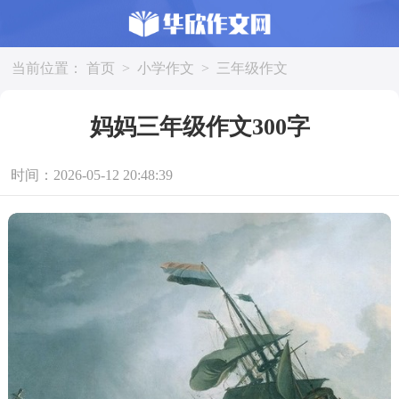
当前位置：
首页
>
小学作文
>
三年级作文
妈妈三年级作文300字
时间：2026-05-12 20:48:39