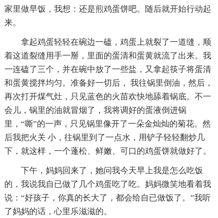
家里做早饭，我想：还是煎鸡蛋饼吧。随后就开始行动起
来。
拿起鸡蛋轻轻在碗边一磕，鸡蛋上就裂了一道缝，顺
着这道裂缝用手一掰，里面的蛋清和蛋黄就流了出来。我
一连磕了三个，并在碗中放了一些盐，又拿起筷子将蛋清
和蛋黄搅拌均匀。准备好一切后， 我往锅里倒油，然后，
再次打开煤气灶，只见蓝色的火苗欢快地舔着锅底。不一
会儿，锅里的油就冒烟了，我将调好的蛋液倒进锅
里，“嘶”的一声，只见锅里像开了一朵金灿灿的菊花。然
后我把火关 小，往锅里到了一点水，用铲子轻轻翻炒几
下，就这样，一个蓬松、鲜嫩、可口的鸡蛋饼就做好了。
下午，妈妈回来了，她问我今天早上我是怎么吃饭
的，我说我自已做了几个鸡蛋吃了吃。妈妈微笑地看着我
说：“好孩子，你真的长大了，都会给自已做饭了。”我听
了妈妈的话，心里乐滋滋的。