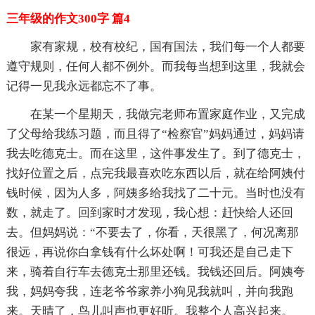
三年级的作文300字 篇4
家有家规，校有校纪，国有国法，我们每一个人都要
遵守规则，任何人都不例外。而我每当想到这里，我就会
记得一见我永远都忘不了事。
在某一个星期天，我做完老师布置家庭作业，又完成
了父母给我练习题，而且得了“检察官”妈妈通过，妈妈请
我去吃德克士。而在这里，这件事发生了。到了德克士，
找好位置之后，点完我最喜欢吃东西以后，就在给阿姨付
钱时候，因为人多，阿姨多给我找了二十元。当时也没有
数，就走了。回到家时才发现，我心想：赶快给人还回
去。但妈妈说：“不要去了，你看，天很黑了，何况离那
很远，再说你白拿钱有什么坏处啊！可我还是自己走下
来，骑着自行车去德克士那里还钱。我钱还回后。阿姨夸
我，妈妈夸我，连老爷爷家养小狗见我就叫，并向我跑
来。天晴了，鸟儿叫声也更好听。我整个人高兴起来。