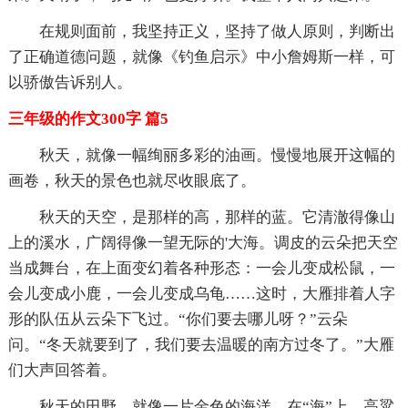
在规则面前，我坚持正义，坚持了做人原则，判断出
了正确道德问题，就像《钓鱼启示》中小詹姆斯一样，可
以骄傲告诉别人。
三年级的作文300字 篇5
秋天，就像一幅绚丽多彩的油画。慢慢地展开这幅的
画卷，秋天的景色也就尽收眼底了。
秋天的天空，是那样的高，那样的蓝。它清澈得像山
上的溪水，广阔得像一望无际的'大海。调皮的云朵把天空
当成舞台，在上面变幻着各种形态：一会儿变成松鼠，一
会儿变成小鹿，一会儿变成乌龟……这时，大雁排着人字
形的队伍从云朵下飞过。“你们要去哪儿呀？”云朵
问。“冬天就要到了，我们要去温暖的南方过冬了。”大雁
们大声回答着。
秋天的田野，就像一片金色的海洋。在“海”上，高粱