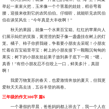
举起一束束火把，玉米像一个个害羞的娃娃，稻谷弯着
腰，迎接来收割它的农民伯伯。仔细听，就能听见农民伯
伯在谈笑风生：“今年真是大丰收啊！”
秋天的果园，就像一个水果百宝箱。红红的苹果向人
们展示灿烂的笑脸，黄澄澄的梨子像一盏盏挂在树上的灯
笼。橘子、柿子你挤我碰，争着要小朋友去采呢！小朋友
忙着在百宝箱里寻宝：树上的小朋友接下一颗颗沉甸甸的
果实；树下的小朋友拾起果子放到鼻子底下一闻：“嗯，
真香！”有些小朋友忍不住咬上一口，鲜美多汁，真甜
啊！
我爱万物复苏的春天，也爱激情奔放的夏天，但我更
爱秋天天高去淡，五谷丰登的画卷。
三年级的作文300字 篇6
一个暑假的早晨，爸爸妈妈都上班去了，我一个人在