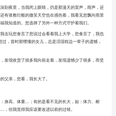
忆深刻夜里，当我闭上眼睛，仍是那漫天的雷声，雨声，还
，还有谁敷衍般的微笑天空也在感伤着，我看见您飘向雨里
祝福我知道的。您选择了另外一种方式守护着我们。
带我去玩您食言了您说过会看着我上大学，您食言了，我也
想过，昔时那懵懂的女儿，总是泪湿枕边一辈子的遗憾，
着，发现收货了很多我向前走着，发现遗憾少了很多，而坚
柔的父亲，您看，我长大了。
如：身高、体重…；有的是看不见的长大，如：体力、耐
事…，但我觉得我应该要改进以前的过错。