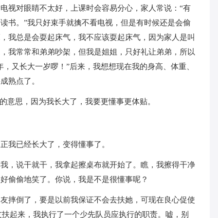
电视对眼睛不太好，上课时会容易分心，家人常说：“有
读书。”我只好束手就擒不看电视，但是有时候还是会偷
床，我总是会耍起床气，我不应该耍起床气，因为家人是叫
三，我常常和弟弟吵架，但我是姐姐，只好礼让弟弟，所以
年，又长大一岁啰！”后来，我想想现在我的身高、体重、
要成熟点了。
”的意思，因为我长大了，我要更懂事更体贴。
反正我已经长大了，变得懂事了。
倒我，说干就干，我拿起擦桌布就开始了。瞧，我擦得干净
只好偷偷地笑了。你说，我是不是很懂事呢？
朋友摔倒了，要是以前我保证不会去扶她，可现在良心促使
友扶起来，我执行了一个少先队员应执行的职责。嘘，别