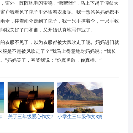
，窗外一阵阵地电闪雷鸣，“哗哗哗”，马上下起了倾盆大
过窗户我看见了院子里还晒着衣服呢。我一想爸爸妈妈都不
把雨伞，撑着雨伞走到了院子，我一只手撑着伞，一只手收
房间我关好了门和窗，又开始认真地写作业了。
里的衣服不见了，以为衣服都被大风吹走了呢。妈妈进门就
衣服是不是被风吹走了？”我马上得意地对妈妈说；“我长
。”妈妈笑了，夸奖我说；“你真勇敢，你真棒。”
年
关于三年级爱心作文7
小学生三年级作文8篇
篇