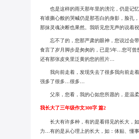
也是这样的雨天那年里的滂沱，仍是记
有谁撕心般的哭喊仍是那苍白的身影，脸孔
那抹灵魂决断也果然。我听见您无声的说着
忘不了的，您那严肃的眼神，您说过会
食言了岁月脚步是匆匆的，已是5年…您可曾
还有那张皮夹里泛黄的您的照片…
我向前走着，发现失去了很多我向前走
强多了很多…很多…
父亲，您看，我的心如您所愿的，是温
我长大了三年级作文300字 篇2
长大有许多种，有的是看得见的长大，
力…有的是从心理上的长大，如：体贴、懂