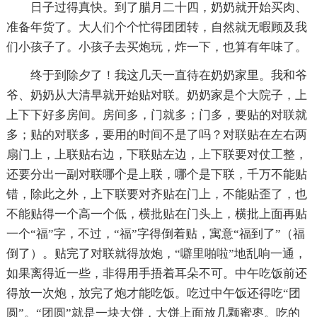
日子过得真快。到了腊月二十四，奶奶就开始买肉、
准备年货了。大人们个个忙得团团转，自然就无暇顾及我
们小孩子了。小孩子去买炮玩，炸一下，也算有年味了。
终于到除夕了！我这几天一直待在奶奶家里。我和爷
爷、奶奶从大清早就开始贴对联。奶奶家是个大院子，上
上下下好多房间。房间多，门就多；门多，要贴的对联就
多；贴的对联多，要用的时间不是了吗？对联贴在左右两
扇门上，上联贴右边，下联贴左边，上下联要对仗工整，
还要分出一副对联哪个是上联，哪个是下联，千万不能贴
错，除此之外，上下联要对齐贴在门上，不能贴歪了，也
不能贴得一个高一个低，横批贴在门头上，横批上面再贴
一个“福”字，不过，“福”字得倒着贴，寓意“福到了”（福
倒了）。贴完了对联就得放炮，“噼里啪啦”地乱响一通，
如果离得近一些，非得用手捂着耳朵不可。中午吃饭前还
得放一次炮，放完了炮才能吃饭。吃过中午饭还得吃“团
圆”。“团圆”就是一块大饼，大饼上面放几颗蜜枣。吃的