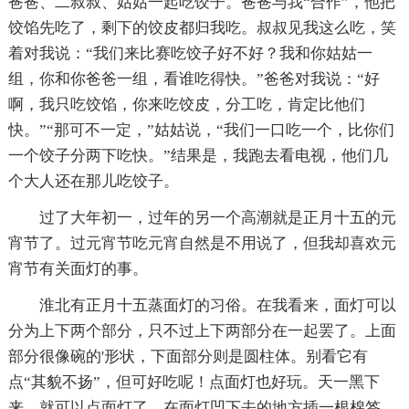
爸爸、二叔叔、姑姑一起吃饺子。爸爸与我“合作”，他把
饺馅先吃了，剩下的饺皮都归我吃。叔叔见我这么吃，笑
着对我说：“我们来比赛吃饺子好不好？我和你姑姑一
组，你和你爸爸一组，看谁吃得快。”爸爸对我说：“好
啊，我只吃饺馅，你来吃饺皮，分工吃，肯定比他们
快。”“那可不一定，”姑姑说，“我们一口吃一个，比你们
一个饺子分两下吃快。”结果是，我跑去看电视，他们几
个大人还在那儿吃饺子。
过了大年初一，过年的另一个高潮就是正月十五的元
宵节了。过元宵节吃元宵自然是不用说了，但我却喜欢元
宵节有关面灯的事。
淮北有正月十五蒸面灯的习俗。在我看来，面灯可以
分为上下两个部分，只不过上下两部分在一起罢了。上面
部分很像碗的'形状，下面部分则是圆柱体。别看它有
点“其貌不扬”，但可好吃呢！点面灯也好玩。天一黑下
来，就可以点面灯了。在面灯凹下去的地方插一根棉签，