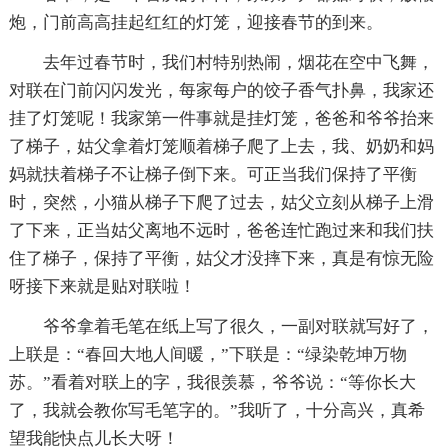
炮，门前高高挂起红红的灯笼，迎接春节的到来。
去年过春节时，我们村特别热闹，烟花在空中飞舞，
对联在门前闪闪发光，每家每户的饺子香气扑鼻，我家还
挂了灯笼呢！我家第一件事就是挂灯笼，爸爸和爷爷抬来
了梯子，姑父拿着灯笼顺着梯子爬了上去，我、奶奶和妈
妈就扶着梯子不让梯子倒下来。可正当我们保持了平衡
时，突然，小猫从梯子下爬了过去，姑父立刻从梯子上滑
了下来，正当姑父离地不远时，爸爸连忙跑过来和我们扶
住了梯子，保持了平衡，姑父才没摔下来，真是有惊无险
呀接下来就是贴对联啦！
爷爷拿着毛笔在纸上写了很久，一副对联就写好了，
上联是：“春回大地人间暖，”下联是：“绿染乾坤万物
苏。”看着对联上的字，我很羡慕，爷爷说：“等你长大
了，我就会教你写毛笔字的。”我听了，十分高兴，真希
望我能快点儿长大呀！