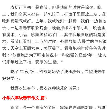
农历正月初一是春节，但最热闹的时候是除夕。晚
上，我们全家人坐在一起包饺子，把饺子里面放上糖，谁
吃到糖运气就好。去年，我就吃到一颗糖。我们一 边包饺
子，一边看春节联欢晚会，晚会持续四个半小时，晚会里
有魔术、小品、歌舞等精彩节目，其中我最喜欢的就是魔
术。看节目看到十二点的时候，外面放烟花 爆竹的声音很
大，天空上五颜六色，美丽极了。看鞭炮的时候爷爷告诉
我：“放鞭炮是为了吓走传说中一种凶猛的怪兽‘年’，让人
们来年过上幸福、安康的生 活。”
吃了 年 夜 饭 ，爷爷奶奶给了我压岁钱，希望我来年
好好学习。
我喜欢过春节，喜欢这种快乐的感觉！
小学六年级春节作文 篇3
春节，是一个喜庆的节日，家家户户都贴对联，放鞭