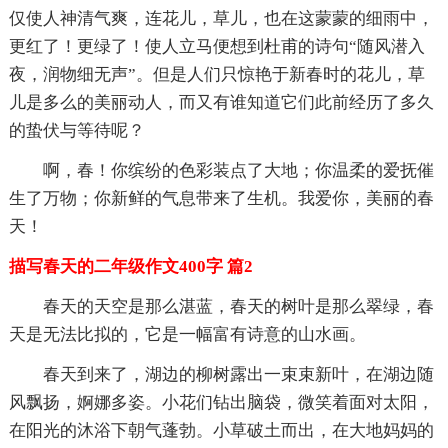
仅使人神清气爽，连花儿，草儿，也在这蒙蒙的细雨中，
更红了！更绿了！使人立马便想到杜甫的诗句“随风潜入
夜，润物细无声”。但是人们只惊艳于新春时的花儿，草
儿是多么的美丽动人，而又有谁知道它们此前经历了多久
的蛰伏与等待呢？
啊，春！你缤纷的色彩装点了大地；你温柔的爱抚催
生了万物；你新鲜的气息带来了生机。我爱你，美丽的春
天！
描写春天的二年级作文400字 篇2
春天的天空是那么湛蓝，春天的树叶是那么翠绿，春
天是无法比拟的，它是一幅富有诗意的山水画。
春天到来了，湖边的柳树露出一束束新叶，在湖边随
风飘扬，婀娜多姿。小花们钻出脑袋，微笑着面对太阳，
在阳光的沐浴下朝气蓬勃。小草破土而出，在大地妈妈的