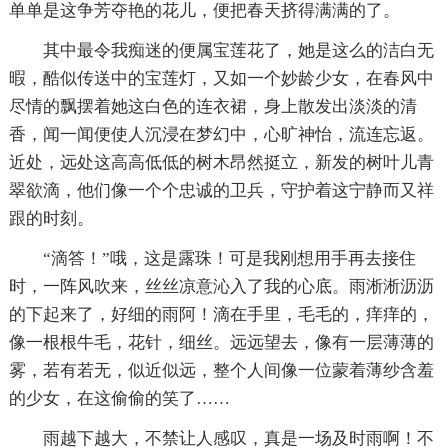
单单是这争芳夺艳的花儿，便把春天挤得满满的了。
其中最令我痴迷的便属宝莲花了，她是这么的洁白无
暇，酷似传送中的宝莲灯，又如一个妙龄少女，在春风中
尽情的飘摆着她这白色的连衣裙，身上散发出淡淡的清
香，闻一闻便使人沉浸在梦幻中，心旷神怡，流连忘返。
近处，远处这高高低低的树木昂然挺立，新发的树叶儿青
翠欲滴，他们像一个个忠诚的卫兵，守护着这宁静而又祥
跟的时刻。
“滴答！”哦，这是露珠！可是我刚想用手再去接住
时，一阵风吹来，丝丝凉意沁入了我的心底。雨淅淅沥沥
的下起来了，好细的雨阿！滴在手里，毛毛的，痒痒的，
像一根根牛毛，花针，细丝。远远望去，像有一层薄薄的
雾，若有若无，似近似远，整个人间像一位蒙着薄纱含羞
的少女，在这偷偷的笑了……
雨越下越大，不禁让人感叹，真是一场及时雨啊！不