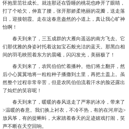
怀抱里茁壮成长。就连那还在昏睡的桃花也睁开了眼睛，
打了个哈欠，伸直了腰，张开那娇柔艳丽的花瓣，送走落
日，迎接朝霞。走在这春意盎然的小道上，真让我心旷神
怡啊！
春天到来了，三五成群的大雁向遥远的南方飞去。它
们那优雅的身姿衬托着这如宝石般光洁的蓝天。那黑白相
间的羽毛映照着东方的晨曦，闪闪发光，美丽极了！
春天到来了，农民伯伯忙着播种。他们将土翻开，然
后小心翼翼地将一粒粒种子播撒到土里，再把土盖上。虽
然整个过程非常辛苦，但是农民伯伯流着汗水的脸还露出
了灿烂的笑容呢！
春天到来了，暖暖的春风送走了严寒的冰冷，带来了
>温暖的春意。我们换上衬衣，不冷不热，有的在河岸边>
放风筝，有的捉蝌蚪，大家踏着春天的足迹嬉戏打闹，笑
声不断在天空回响。