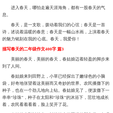
进入春天，哪怕走遍天涯海角，都有一股春天的气
息。
春天，是一支歌，拨动着我们的心弦；春天是一首
诗，述说着温暖的春意；春天是一幅山水画，上演着春天
的魅力铭刻在我的'心底。春天，我爱你！
描写春天的二年级作文400字 篇3
美丽的春天，美丽的春天，春姑娘迈着轻盈的脚步来
到了人间。
春姑娘来到田野上，小草已经探出了嫩绿色的小脑
袋，好奇地张望着这美丽而又奇妙的世界。农民播撒下的
种子，也在一个劲儿地向上钻。春姑娘见了，便泼撒下一
串串“珍珠”，种子在太阳和“珍珠”的沐浴下，茁壮地成长
着，农民看着看着，脸上笑开了花。