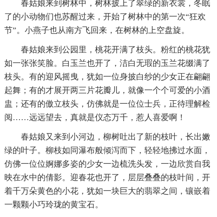
春姑娘来到树林中，树林披上了翠绿的新衣裳，冬眠
了的小动物们也苏醒过来，开始了树林中的第一次“狂欢
节”。小燕子也从南方飞回来，在树林的上空盘旋。
春姑娘来到公园里，桃花开满了枝头。粉红的桃花犹
如一张张笑脸。白玉兰也开了，洁白无瑕的玉兰花缀满了
枝头。有的迎风摇曳，犹如一位身披白纱的少女正在翩翩
起舞；有的才展开两三片花瓣儿，就像一个个可爱的小酒
盅；还有的傲立枝头，仿佛就是一位位士兵，正待理解检
阅……远远望去，真就是仪态万千，惹人喜爱啊！
春姑娘又来到小河边，柳树吐出了新的枝叶，长出嫩
绿的叶子。柳枝如同瀑布般倾泻而下，轻轻地拂过水面，
仿佛一位位婀娜多姿的少女一边梳洗头发，一边欣赏自我
映在水中的倩影。迎春花也开了，层层叠叠的枝叶间，开
着千万朵黄色的小花，犹如一块巨大的翡翠之间，镶嵌着
一颗颗小巧玲珑的黄宝石。